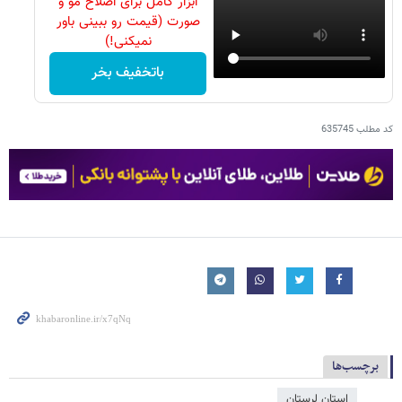
ابزار کامل برای اصلاح مو و
صورت (قیمت رو ببینی باور
نمیکنی!)
باتخفیف بخر
کد مطلب
635745
برچسب‌ها
استان لرستان