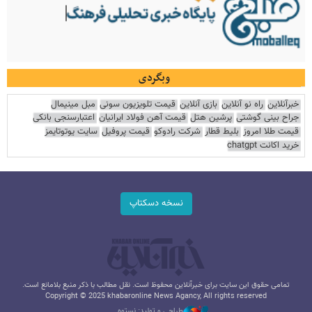
وبگردی
خبرآنلاین
راه نو آنلاین
بازی آنلاین
قیمت تلویزیون سونی
مبل مینیمال
جراح بینی گوشتی
پرشین هتل
قیمت آهن فولاد ایرانیان
اعتبارسنجی بانکی
قیمت طلا امروز
بلیط قطار
شرکت رادوکو
قیمت پروفیل
سایت یوتوتایمز
خرید اکانت chatgpt
نسخه دسکتاپ
تمامی حقوق این سایت برای خبرآنلاین محفوظ است. نقل مطالب با ذکر منبع بلامانع است.
Copyright © 2025 khabaronline News Agancy, All rights reserved
طراحی و تولید: نستوه