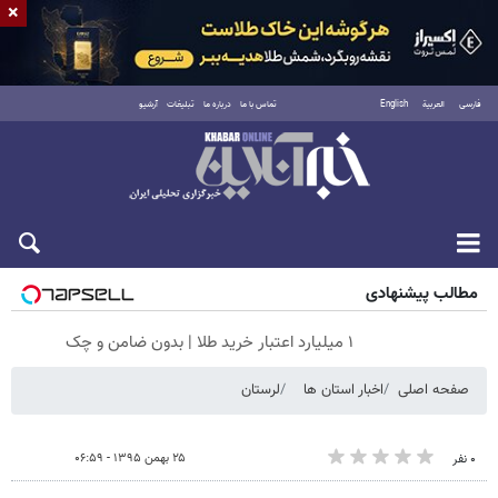
×
فارسی
العربية
English
تماس با ما
درباره ما
تبلیغات
آرشیو
شنبه ۱۷ مرداد ۱۴۰۵
مطالب پیشنهادی
۱ میلیارد اعتبار خرید طلا | بدون ضامن و چک
صفحه اصلی
اخبار استان ها
لرستان
۲۵ بهمن ۱۳۹۵ - ۰۶:۵۹
۰ نفر