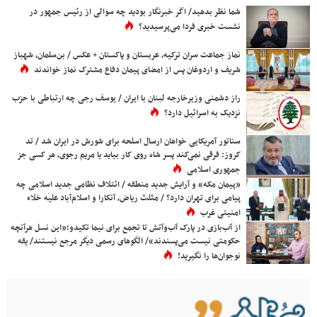
شما نظر بدهید/ اگر خبرنگار بودید چه سوالی از رئیس جمهور در
نشست خبری فردا می‌پرسیدید؟
نماز جماعت سران ترکیه، عربستان و پاکستان + عکس / بن‌سلمان، شهباز
شریف و اردوغان پس از امضای پیمان دفاع مشترک نماز خواندند
راز دشمنی وزیرخارجه لبنان با ایران / یوسف رجی چه ارتباطی با حزب
نزدیک به اسرائیل دارد؟
سناتور آمریکایی خواهان ارسال اسلحه برای شورش در ایران شد / تد
کروز: فرقی نمی‌کند پسر شاه روی کار بیاید یا مریم رجوی، هر کسی جز
جمهوری اسلامی
«پیمان مکه» و آرایش جدید منطقه / ائتلاف نظامی جدید اسلامی چه
پیامی برای تهران دارد؟ / مثلث ریاض، آنکارا و اسلام‌آباد علیه خلاء
امنیتی غرب
از آب‌بازی در پارک آب‌وآتش تا تجمع برای نیما تکیدو؛«این نسل هرآنچه
حکومتی نیست می‌پسندند»/ الگوهای رسمی دیگر مرجع نیستند/ یقه
نوجوان‌ها را نگیرید!