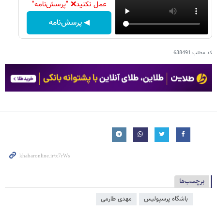
عمل نکنید❌ "پرسش‌نامه"
◀ پرسش‌نامه
کد مطلب
638491
برچسب‌ها
باشگاه پرسپولیس
مهدی طارمی