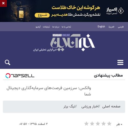
×
فارسی
العربية
English
تماس با ما
درباره ما
تبلیغات
آرشیو
شنبه ۱۷ مرداد ۱۴۰۵
مطالب پیشنهادی
والکس: سرزمین فرصت‌های سرمایه‌گذاری دیجیتال
شما
صفحه اصلی
اخبار ورزشی
لیگ برتر
۲ اسفند ۱۳۹۵ - ۰۷:۵۷
۰ نفر