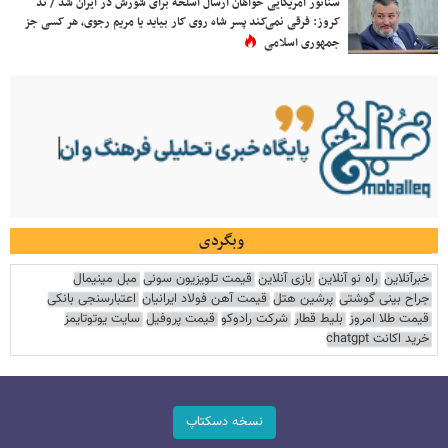
سناتور آمریکایی خواهان ارسال اسلحه برای شورش در ایران شد / تد
کروز: فرقی نمی‌کند پسر شاه روی کار بیاید یا مریم رجوی، هر کسی جز
جمهوری اسلامی
وبگردی
خبرآنلاین
راه نو آنلاین
بازی آنلاین
قیمت تلویزیون سونی
مبل مینیمال
جراح بینی گوشتی
پرشین هتل
قیمت آهن فولاد ایرانیان
اعتبارسنجی بانکی
قیمت طلا امروز
بلیط قطار
شرکت رادوکو
قیمت پروفیل
سایت یوتوتایمز
خرید اکانت chatgpt
نسخه دسکتاپ