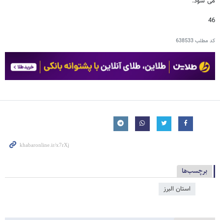
می شود.
46
کد مطلب
638533
برچسب‌ها
استان البرز