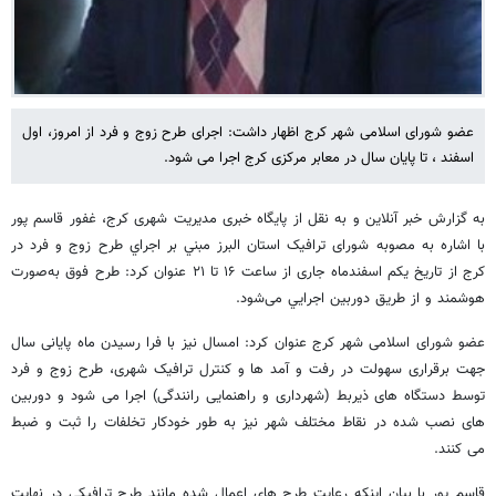
عضو شورای اسلامی شهر کرج اظهار داشت: اجرای طرح زوج و فرد از امروز، اول
اسفند ، تا پایان سال در معابر مرکزی کرج اجرا می شود.
به گزارش خبر آنلاین و به نقل از پایگاه خبری مدیریت شهری کرج، غفور قاسم پور
با اشاره به مصوبه شورای ترافیک استان البرز مبني بر اجراي طرح زوج و فرد در
کرج از تاريخ یکم اسفندماه جاری از ساعت ۱۶ تا ۲۱ عنوان كرد: طرح فوق به‌صورت
هوشمند و از طریق دوربین اجرايي می‌شود.
عضو شورای اسلامی شهر کرج عنوان کرد: امسال نیز با فرا رسیدن ماه پایانی سال
جهت برقراری سهولت در رفت و آمد ها و کنترل ترافیک شهری، طرح زوج و فرد
توسط دستگاه های ذیربط (شهرداری و راهنمایی رانندگی) اجرا می شود و دوربین
های نصب شده در نقاط مختلف شهر نیز به طور خودکار تخلفات را ثبت و ضبط
می کنند.
قاسم پور با بیان اینکه رعایت طرح های اعمال شده مانند طرح ترافیکی در نهایت