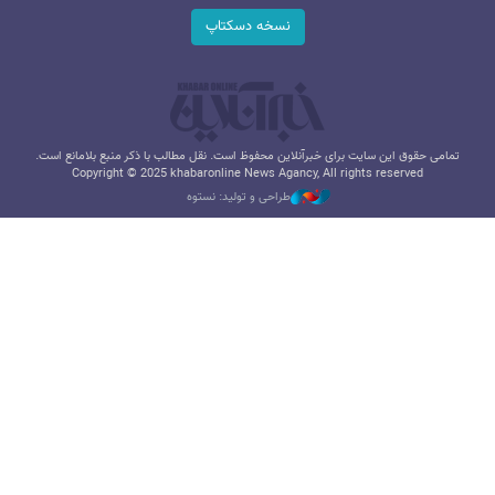
نسخه دسکتاپ
تمامی حقوق این سایت برای خبرآنلاین محفوظ است. نقل مطالب با ذکر منبع بلامانع است.
Copyright © 2025 khabaronline News Agancy, All rights reserved
طراحی و تولید: نستوه