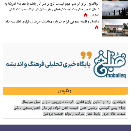
ابوالفتح: برای ترامپ مهم نیست تاج بر سر کار باشد یا عمامه/ آمریکا به
دنبال تغییر حکومت نیست/ عمان و عربستان در توقف حملات نقش
داشتند
سازمان وظیفه عمومی فراجا درباره معافیت سربازان فراری اطلاعیه داد
وبگردی
خبرآنلاین
راه نو آنلاین
بازی آنلاین
قیمت تلویزیون سونی
مبل مینیمال
جراح بینی گوشتی
پرشین هتل
قیمت آهن فولاد ایرانیان
اعتبارسنجی بانکی
قیمت طلا امروز
بلیط قطار
شرکت رادوکو
قیمت پروفیل