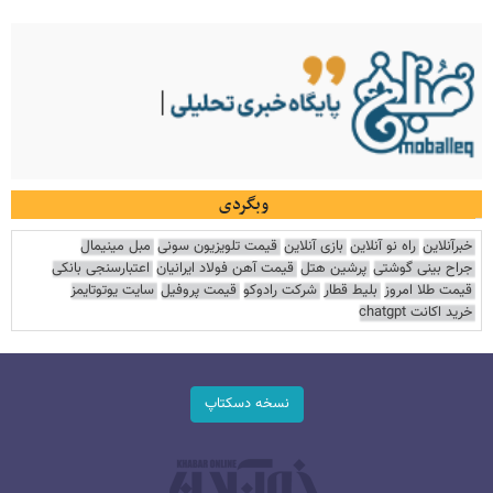
وبگردی
خبرآنلاین
راه نو آنلاین
بازی آنلاین
قیمت تلویزیون سونی
مبل مینیمال
جراح بینی گوشتی
پرشین هتل
قیمت آهن فولاد ایرانیان
اعتبارسنجی بانکی
قیمت طلا امروز
بلیط قطار
شرکت رادوکو
قیمت پروفیل
سایت یوتوتایمز
خرید اکانت chatgpt
نسخه دسکتاپ