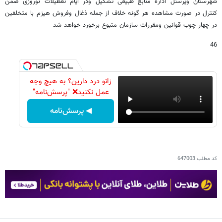
شهرستان وپرسنل اداره منابع طبیعی تشکیل ودر ایام تعطیلات نوروزی ضمن
کنترل در صورت مشاهده هر گونه خلاف از جمله ذغال وفروش هیزم با متخلفین
در چهار چوب قوانین ومقررات سازمان متبوع برخورد خواهد شد
46
زانو درد دارین؟ به هیچ وجه
عمل نکنید❌ "پرسش‌نامه"
◀ پرسش‌نامه
کد مطلب
647003