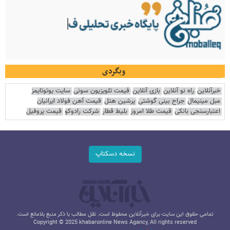
وبگردی
خبرآنلاین
راه نو آنلاین
بازی آنلاین
قیمت تلویزیون سونی
سایت یوتوتایمز
مبل مینیمال
جراح بینی گوشتی
پرشین هتل
قیمت آهن فولاد ایرانیان
اعتبارسنجی بانکی
قیمت طلا امروز
بلیط قطار
شرکت رادوکو
قیمت پروفیل
نسخه دسکتاپ
تمامی حقوق این سایت برای خبرآنلاین محفوظ است. نقل مطالب با ذکر منبع بلامانع است.
Copyright © 2025 khabaronline News Agancy, All rights reserved