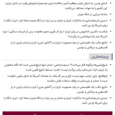
ادعای ونس: به دنبال پایان موفقیت‌آمیز مناقشه ایران هستیم/جناح‌های رقیب در داخل ایران،
این کشور را به جهات مختلف می‌کشند
حادثه دریایی در تنگه هرمز
حسین شریعتمداری به مذاکرات ایران و عمان بر سر تردد در تنگه هرمز حمله کرد: دارید تنگه را
برای امریکا باز می کنید
شکست دکترین اختاپوس در برابر ایران / راز تاب‌آوری محور مقاومت پس از ضربات سنگین / چرا
آمریکا باید راه دیپلماسی را برگزیند؟
نتایج جالب یک نظرسنجی در باره محبوبیت ایران در 7کشور عربی/ اردن و لبنان پایین تر از
فلسطین و مراکش و تونس
پربیننده‌ترین
شیخ‌نشین‌ها چگونه فکر می‌کنند؟/ مسجدجامعی: عمان تنها شیخ‌نشینی است که نگاه متفاوتی
به ایران دارد/ عربستان برادر بزرگ‌تر نیست؛ قدرت مسلط خلیج فارس است
ابوالفتح: برای ترامپ مهم نیست تاج بر سر کار باشد یا عمامه/ آمریکا به دنبال تغییر حکومت
نیست/ عمان و عربستان در توقف حملات نقش داشتند
نتایج جالب یک نظرسنجی در باره محبوبیت ایران در 7کشور عربی/ اردن و لبنان پایین تر از
فلسطین و مراکش و تونس
حسین شریعتمداری به مذاکرات ایران و عمان بر سر تردد در تنگه هرمز حمله کرد: دارید تنگه را
برای امریکا باز می کنید