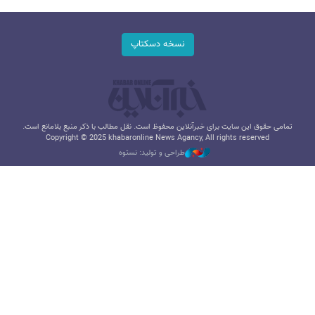
نسخه دسکتاپ
تمامی حقوق این سایت برای خبرآنلاین محفوظ است. نقل مطالب با ذکر منبع بلامانع است.
Copyright © 2025 khabaronline News Agancy, All rights reserved
طراحی و تولید: نستوه