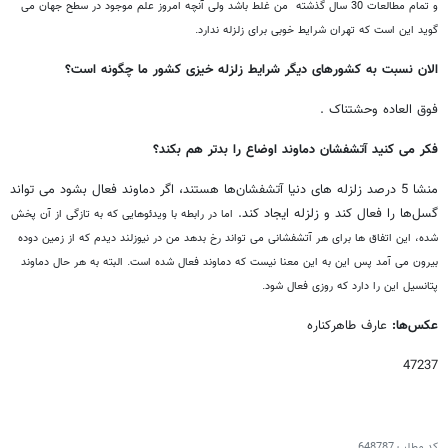
و تمام مطالعات 30 سال گذشته من غلط باشد ولی آنچه امروز علم موجود در سطح جهان می
گوید این است که تهران شرایط خوبی برای زلزله ندارد.
الان نسبت به کشورهای دیگر شرایط زلزله خیزی کشور ما چگونه است؟
فوق العاده وحشتناک .
فکر می کنید آتشفشان دماوند اوضاع را بدتر هم بکند؟
منشا 5 درصد زلزله های دنیا آتشفشان‌ها هستند، اگر دماوند فعال بشود می تواند
گسل‌ها را فعال کند و زلزله ایجاد کند.
اما در رابطه با ویدئوهایی که به تازگی از آن پخش
شده، این اتفاق ها برای هر آتشفشانی می تواند رخ بدهد من در نیوزلند دیدم که از زمین دوده
بیرون می آمد پس این به این معنا نیست که دماوند فعال شده است. البته به هر حال دماوند
پتانسیل این را دارد که روزی فعال شود.
عکس‌ها:
عارف طاهرکناره
47237
کد مطلب
648787