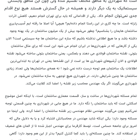
است که شهرداری به مناطق مختلف تقسیم شده ولی چون این مناطق وابستگی
سیستماتیک به یک دیگر دارند و همیشه در حال گسترش هستند هیچ نوع اقدام
جدی نمی‌توان انجام داد.
یکی از اقداماتی که باید برای تهران انجام دهیم، کاهش اثرات
زلزله است. ما چه کاری در این راستا انجام داده‌ایم؟ هیچی!
آیا اصلا ما رفته ایم آسیب‌پذیری
ساختمان هایمان را بشناسیم؟ چطور می‌شود بیش از یک میلیون ساختمان در یک پهنه وجود
داشته باشد و ما هیچ اطلاعی نداشته باشیم که سازه این ساختمان ها چه سيستمي است؟ الان
یکی از کار‌هایی که در شهرداری‌ها در ایران انجام می‌ شود این است که برای مثال ساختمان
بتونی، نقشه ساختمان فولادی می دهند و بلعكس، یعنی ساختمان بتونی ساخته می‌شود نقشه
فولادی و الان آرشیو‌های شهرداری ها پر است از این نقشه‌ها یعنی در تهران به ابتدایی‌ترین
اطلاعات یک ساختمان هم توجه درست داده نمي شود ! نه همه‌ی ساختمان‌ها ولی تعداد زیادی
ساختمان ها چنین شرایطی دارند، در شهرداری هیچ توجهی به سازه ساختمان نمی‌شود. در
شهرداری می‌گویند اگر یک مهندس محاسب زیر نقشه را امضا کند کفایت می‌کند.
تمام مسئله شهرداری‌ها در ساخت و ساز، قسمت معماری ساختمان است، با اینکه اصل موضوع
اسکلتی است که باید ساختمان را نگه دارد. ما در هیچ جایی در شهرداری به چنین قسمتی توجه
نمی‌کنیم چون می‌گویند مهندس نظام مهندسی زیر نقشه ساختمان را امضا کرده. ولی اینجا دو
مسئله وجود دارد؛
یکی اینکه شاید مهندس در محاسباتش اشتباه کرد و یا به دلایل مالی که
امروز برای جامعه حساس است، توسط کارفرما برای مهندس اجبار شده تا از المان های ضعیف
تر استفاده کند. ما چنین مسئله‌ای را باید کجا کنترل کنیم؟
بدتر از این هم وجود دارد؛ گاهی