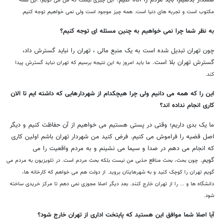
این چیزی نیست که من می گویم، این همه
مکتوب است و تجربه های دنیا است. همه چیز موجود است ولی نمی خواهیم توجه کنیم.
به نظر شما چرا نمی خواهیم به چنین مسئله ای توجه کنیم؟
چون تهران تبدیل شده است به یک منبع مالی ، تهران را نباید گسترش داد،
گسترش تهران بلا است.
ما باید امروز به این نتیجه برسیم که تهران نباید گسترش پیدا
کند.
این را که همه می دانیم ولی چرا هیچکدام از شهردارهایی که داشته ایم تا الان
کاری انجام نداده اند؟
ما یک بدی داریم؛ وقتی در پستی هستیم می خواهیم از آن حفاظت کنیم و دیگر
اصل قضیه را فراموش می کنیم. فرض کنید من شهردار تهران باشم اولین کاری
که انجام می دهم در صدا و سیما می نشینم و به مردم واقعیت را می
گویم.
چون بحث، بحث منافع حذبی من نیست بلکه بحث مردم است. در تلویزیون به مردم می
گویم تهران را کوچک کنید و به شهرهایتان بروید.
از دولت هم می خواهم که کارخانه ها،
دانشگاه ها و ... را از تهران خارج کنند. بعد دیگر اصلا مجوزی نمی دهم تا مرکز خریدی ساخته
شود.
آیا اصلا شما موافق این هستید که پایتخت اداری از تهران خارج شود؟