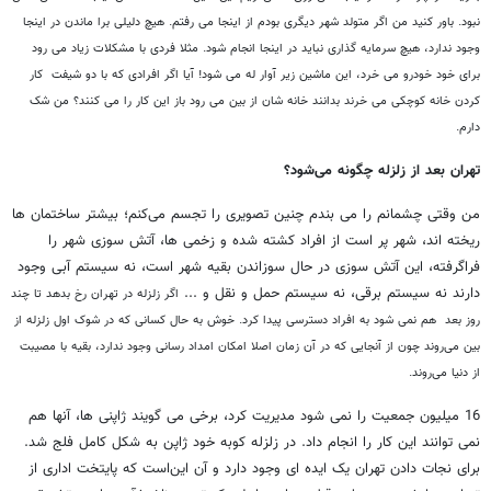
نبود. باور کنید من اگر متولد شهر دیگری بودم از اینجا می رفتم. هیچ دلیلی برا ماندن در اینجا
وجود ندارد، هیچ سرمایه گذاری نباید در اینجا انجام شود.
مثلا فردی با مشکلات زیاد می رود
برای خود خودرو می خرد، این ماشین زیر آوار له می شود! آیا اگر افرادی که با دو شیفت کار
کردن خانه کوچکی می خرند بدانند خانه شان از بین می رود باز این کار را می کنند؟ من شک
دارم.
تهران بعد از زلزله چگونه می‌شود؟
من وقتی چشمانم را می بندم چنین تصویری را تجسم می‌کنم؛ بیشتر ساختمان ها
ریخته اند، شهر پر است از افراد کشته شده و زخمی ها، آتش سوزی شهر را
فراگرفته، این آتش سوزی در حال سوزاندن بقیه شهر است، نه سیستم آبی وجود
دارند نه سیستم برقی، نه سیستم حمل و نقل و ...
اگر زلزله در تهران رخ بدهد تا چند
روز بعد هم نمی شود به افراد دسترسی پیدا کرد. خوش به حال کسانی که در شوک اول زلزله از
بین می‌روند چون از آنجایی که در آن زمان اصلا امکان امداد رسانی وجود ندارد، بقیه با مصیبت
از دنیا می‌روند.
16 میلیون جمعیت را نمی شود مدیریت کرد، برخی می گویند ژاپنی ها، آنها هم
نمی توانند این کار را انجام داد. در زلزله کوبه خود ژاپن به شکل کامل فلج شد.
برای نجات دادن تهران یک ایده ای وجود دارد و آن این‌است که پایتخت اداری از