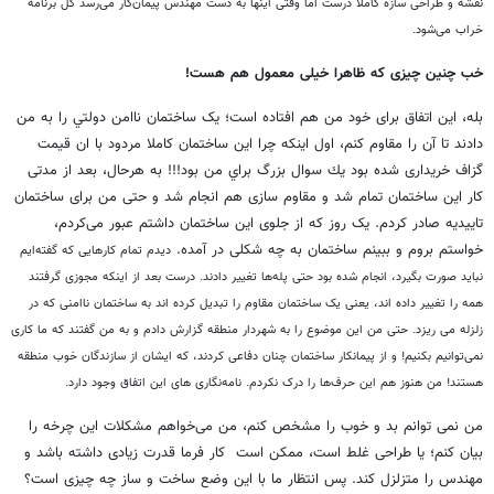
نقشه و طراحی سازه کاملا درست اما وقتی اینها به دست مهندس پیمان‌کار می‌رسد کل برنامه
خراب می‌شود.
خب چنین چیزی که ظاهرا خیلی معمول هم هست!
بله، این اتفاق برای خود من هم افتاده است؛ یک ساختمان نا‌امن دولتي را به من
دادند تا آن را مقاوم کنم، اول اينكه چرا اين ساختمان كاملا مردود با ان قيمت
گزاف خريداری شده بود يك سوال بزرگ براي من بود!!! به هرحال، بعد از مدتی
کار این ساختمان تمام شد و مقاوم سازی هم انجام شد و حتی من برای ساختمان
تاییدیه صادر کردم. یک روز که از جلوی این ساختمان داشتم عبور می‌کردم،
خواستم بروم و ببینم ساختمان به چه شکلی در آمده.
دیدم تمام کار‌هایی که گفته‌ایم
نباید صورت بگیرد، انجام شده بود حتی پله‌ها تغییر دادند. درست بعد از اینکه مجوزی گرفتند
همه را تغییر داده اند، یعنی یک ساختمان مقاوم را تبدیل کرده اند به ساختمان نا‌امنی که در
زلزله می ریزد.
حتی من این موضوع را به شهردار منطقه گزارش دادم و به من گفتند که ما كاری
نمی‌توانيم بكنيم! و از پيمانكار ساختمان چنان دفاعی کردند، كه ايشان از سازندگان خوب منطقه
هستند! من هنوز هم این حرف‌ها را درک نکردم. نامه‌نگاری های این اتفاق وجود دارد.
من نمی‌ توانم بد و خوب را مشخص کنم، من می‌خواهم مشکلات این چرخه را
بیان کنم؛ یا طراحی غلط است، ممکن است کار فرما قدرت زیادی داشته باشد و
مهندس را متزلزل کند. پس انتظار ما با این وضع ساخت و ساز چه چیزی است؟