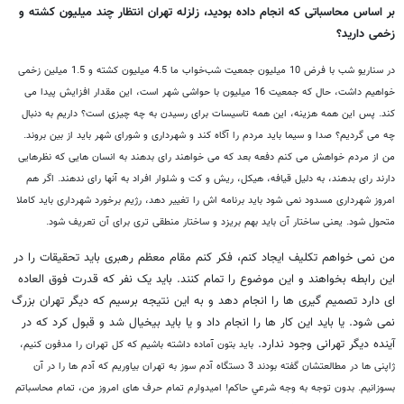
بر اساس محاسباتی که انجام داده بودید، زلزله تهران انتظار چند میلیون کشته و
زخمی دارید؟
در سناریو شب با فرض 10 میلیون جمعیت شب‌خواب ما 4.5 میلیون کشته و 1.5 میلین زخمی
خواهیم داشت، حال که جمعیت 16 میلیون با حواشی شهر است، این مقدار افزایش پیدا می
کند.
پس این همه هزینه، این همه تاسیسات برای رسیدن به چه چیزی است؟ داریم به دنبال
چه می گردیم؟
صدا و سیما باید مردم را آگاه کند و شهرداری و شورای شهر باید از بین بروند.
من از مردم خواهش می کنم دفعه بعد که می خواهند رای بدهند به انسان هایی که نظرهایی
دارند رای بدهند، به دلیل قیافه، هیکل، ریش و کت و شلوار افراد به آنها رای ندهند.
اگر هم
امروز شهرداری مسدود نمی شود باید برنامه اش را تغییر دهد، رژیم برخورد شهرداری باید کاملا
متحول شود. یعنی ساختار آن باید بهم بریزد و ساختار منطقی تری برای آن تعریف شود.
من نمی خواهم تکلیف ایجاد کنم، فکر کنم مقام معظم رهبری باید تحقیقات را در
این رابطه بخواهند و این موضوع را تمام کنند. باید یک نفر که قدرت فوق العاده
ای دارد تصمیم گیری ها را انجام دهد و به این نتیجه برسیم که دیگر تهران بزرگ
نمی شود. یا باید این کار ها را انجام داد و یا باید بیخیال شد و قبول کرد که در
آینده دیگر تهرانی وجود ندارد.
باید بتون آماده داشته باشیم که کل تهران را مدفون کنیم،
ژاپنی ها در مطالعتشان گفته بودند 3 دستگاه آدم سوز به تهران بیاوریم که آدم ها را در آن
بسوزانیم. بدون توجه به وجه شرعي حاكم! امیدوارم تمام حرف های امروز من، تمام محاسباتم