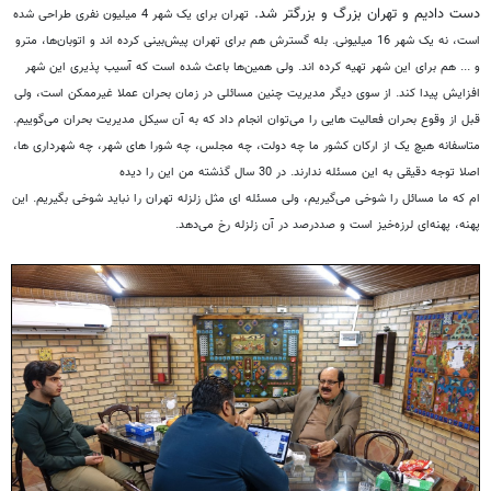
دست دادیم و تهران بزرگ و بزرگتر شد.
تهران برای یک شهر 4 میلیون نفری طراحی شده
است، نه یک شهر 16 میلیونی. بله گسترش هم برای تهران پیش‌بینی کرده اند و اتوبان‌ها، مترو
و ... هم برای این شهر تهیه کرده اند.
ولی همین‌ها باعث شده است که آسیب پذیری این شهر
افزایش پیدا كند.
از سوی دیگر مدیریت چنین مسائلی در زمان بحران عملا غیر‌ممکن است، ولی
قبل از وقوع بحران فعالیت هایی را می‌توان انجام داد که به آن سیکل مدیریت بحران ‌می‌گوییم.
متاسفانه هیچ یک از ارکان کشور ما چه دولت، چه مجلس، چه شورا های شهر، چه شهرداری ها،
اصلا توجه دقیقی به این مسئله ندارند.
در 30 سال گذشته من این را دیده
ام که ما مسائل را شوخی می‌گیریم، ولی مسئله ای مثل زلزله تهران را نباید شوخی بگیریم. این
پهنه، پهنه‌ای لرزه‌خیز است و صددرصد در آن زلزله رخ می‌دهد.