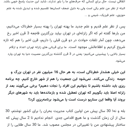
اتفاقی نیست. حال برای کسانی که حرف‌های ما را باور ندارند، شاید این حدیث پاسخ خوبی باشد.
البته از نظر من علم یکی است ولی به دلیل ضعف انسان‌ها تقسیم شده و تبدیل شده به علم
حوزوی، علم فیزیک، شیمی و ...
پس از نظر علم قدیم و علم جدید ما پهنه تهران را پهنه بسیار خطرناک می‌دانیم،
من بار‌ها گفته ام که اگر زلزله‌ای در تهران بیاید بزرگترین فاجعه 3 قرن اخیر رخ
می‌دهد، چون آمار تلفات حوادث در دو قرن قبلی را داریم، قرن اخیر را هم که تازه
شروع کردیم و اطلاعاتش موجود است.
ما برای قربانی های زلزله تهران اعداد و ارقام
بسیار بالایی را پیشبینی می‌کنیم؛ یعنی در 3 قرن گذشته بزرگترین مصیبت دنيا به تهران وارد
می‌شود.
این خیلی هشدار خطرناکی است، به هر حال 16 میلیون نفر در تهران بزرگ و
حومه زندگی می‌کنند. نمی‌شود این جمعیت را هم از شهر خارج کنیم. چه برنامه
ریزی باید داشته باشیم تا بتوانیم این افراد را نجات دهیم؟ برخی می‌گویند بعد از
زلزله اصلا باید بگوییم که تهران تعطیل شده و بازمانده‌ها باید به شهر‌های دیگر
بروند آیا واقعا این سناریو درست است یا می‌شود برنامه‌ریزی کرد؟
بله و نه! 30 سال پیش من اولین کتاب مدیریت بحران را برای کشور نوشتم، 30
سال از آن زمان گذشت و ما هیچ اقدامی جدی انجام ندادیم تا 2 سال پیش که
ساختار پیشنهادی من با تغییراتی در مجلس مصوب شد. ما 30 سال طلایی را از