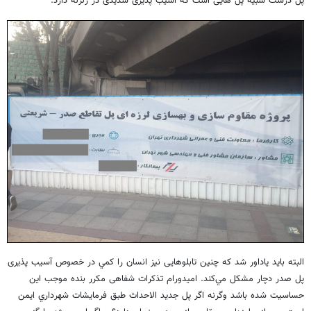
پل درست شبیه پل هایی است که آسیب پذیری شدیدی در زلزله دارد.
البته بايد ياداور شد كه چنين تابلوهایی نيز انسان را كمي در خصوص آسيب پذيری
پل صدر دچار مشكل مي‌كند. اميدورام تذكرات شفاهی مكرر بنده موجب اين
حساسيت شده باشد وگرنه اگر پل جديد الاحداث طبق فرمايشات شهرداري ايمن