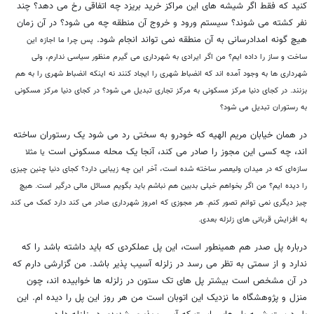
کنید که فقط اگر شیشه های این مراکز خرید بریزد چه اتفاقی رخ می دهد؟ چند
نفر کشته می شوند؟ سیستم ورود و خروج آن منطقه چه می شود؟ در آن زمان
هیچ گونه امدادرسانی به آن منطقه نمی تواند انجام شود.
پس چرا ما اجازه این
ساخت و ساز را داده ایم؟ من اگر ایرادی به شهرداری می گیرم منظور سیاسی ندارم، ولی
شهرداری ها به وجود آمده اند که انضباط شهری را ایجاد کنند نه اینکه انضباط شهری را به هم
بزنند. در کجای دنیا مرکز مسکونی به مرکز تجاری تبدیل می شود؟ در کجای دنیا مرکز مسکونی
به رستوران تبدیل می شود؟
در همان خیابان مریم الهیه که خودرو به سختی رد می شود یک رستوران ساخته
اند، چه کسی این مجوز را صادر می کند، آنجا یک محله مسکونی است
یا مثلا
سازه‌ای که در میدان ولیعصر ساخته شده است، آخر این چه زیبایی دارد؟ کجای دنیا چنین چیزی
را دیده ايم؟ من اگر بخواهم خیلی بدبین هم نباشم باید بگویم مسائل مالی درگیر است. هیچ
چیز دیگری نمی توانم تصور کنم. هر مجوزی که امروز شهرداری صادر می کند دارد کمک می کند
به افزایش قربانی های زلزله بعدی.
درباره پل صدر هم همینطور است، این پل عملکردی که باید داشته باشد را که
ندارد و از سمتی به تظر می رسد در زلزله آسیب پذیر باشد. من گزارشی دارم که
در آن مشخص است بیشتر پل های تک ستون در زلزله ها خوابیده اند، چون
منزل و پژوهشگاه ما نزدیک این اتوبان است من هر روز این پل را دیده ام. این