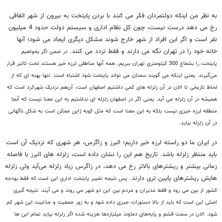
به نظر من اینکه دولتمردان فکر می کنند با بردن پایتخت به بیرون از شهر اتفاقی
رخ می دهد درست نیست، چون کل نظام اداری و سیستم دولت حدود 4 میلیون
نفر است و اگر این افراد از شهر خارج شوند مشکل دیگری ایجاد می شود؛ آنها
خانه خود را در تهران نگه می دارند و فقط تردد می کنند.
در ضمن اگر بخواهیم
پایتخت را بشعاع 300 کیلومتری تهران ببریم، همه آنها مناطقی لرزه خیز هستند تحت تاثیر قرار
می‌گیرند. یعنی اینکه می گویند سمنان می تواند پایتخت شود اشتباه است.
تنها پهنه ای که از
لحاظ تاریخی تا الان در آن زلزله های کمی داشتیم اصفهان است، آن‌هم نزدیک شهرکرد است که
همیشه در آن زلزله می آید. یعنی اگر در اصفهان زلزله ای نداشتیم به اين معنا نیست که آنجا
منطقه لرزه خیزی نیست بلکه به این معنا است که مثل کوبه ژاپن ممکن است به شکل ناگهانی
در آن زلزله بیاید.
در ایران ما دو راسته لرزه خیر داریم؛ البرز و زاگرس، هر شهری که نزدیک آن است
باید منتظر زلزله باشد. تاریخ هم این را نشان داده است، زلزله های البرز با فاصله
زمانی بیشتر و ریشترهای بالاتر رخ می دهد، در زاگرس زیاد زلزله می‌آید ولی زلزله
هایش ریشترهای پایین تری دارند.
پس نتیجه تغییر پایتخت اداری این است که فقط بودجه
کشور از بین می رود و فقط مدیران و مردم بین این دو شهر می روند و می آیند.
نتیجه گیری
اصلی این است که باید از بالا دستورات جبری داده شود و به زور جمعیت و جذابیت این شهر کم
شود. الان در سمت فشم و پایه‌های دماوند میلیاردها هزینه شده اگر زلزله بیاید تمام این ها