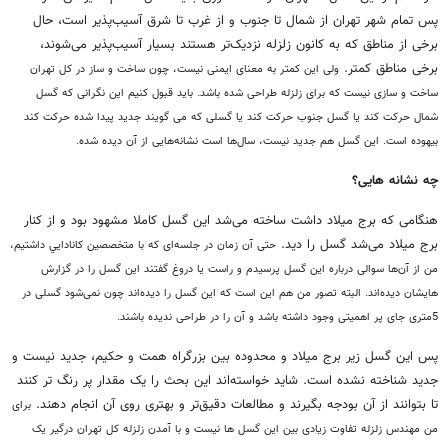
پس تمام شهر تهران از شمال تا جنوب و از غرب تا شرق آسیب‌پذیر است، حال
برخی از مناطق که به کانون زلزله نزدیک‌‌تر هستند بسیار آسیب‌پذیر می‌شوند،
برخی مناطق کمتر.
ولی این کمتر به معنای ایمنی نیست، چون ساخت و ساز در کل تهران
ساخت و سازی نیست که برای زلزله طراحی شده باشد. باید قبول کنیم این نگرانی که گسل
شمال حرکت کند یا گسل جنوب حرکت کند یا گسلی که می گویند جدید پیدا شده حرکت کند
بیهوده است.
این گسل هم جدید نیست، سال‌ها است نشانه‌هایی از آن دیده شده.
چه نشانه هایی؟
هنگامی که برج میلاد داشت ساخته می‌شد این گسل کاملا مشهود بود و از کنار
برج میلاد می‌شد گسل را دید.
حتی آن زمان در جلسه‌ای که با متخصصین کانادايي داشتیم،
من از آن‌ها سوالی درباره این گسل پرسیدم و راست یا دروغ گفتند این گسل را در گزارش
هایشان دیده‌اند. البته تصور من هم این است که این گسل را دیده‌اند چون نمی‌شود گسلی در
5‌متری جای پر اهمیتی وجود داشته باشد و آن را در طراحی ندیده باشند.
پس این گسل زیر برج میلاد و محدوده بین بزرگراه همت و حکیم،‌ جدید نیست و
جدید شناخته نشده است. شاید خواسته‌اند این بحث را یک مقدار پر‌ رنگ تر کنند
تا بتوانند از آن بودجه بگیرند و مطالعات دقیق‌تر و بهتری روی آن انجام دهند.
برای
من مهندس زلزله تفاوت زیادی بین این گسل ها نیست و با آمدن زلزله کل تهران درگیر یک