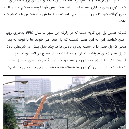
است، بهسازي لرزه‌ای و مقاوم‌سازی چه معنی‌ای دارد؟ و اگر این پروژه جايگزين
كردن نوپران‌های حرارتي است، تابلو غلط است. پس قويا توصيه ميكنم اين مطلب
جدي گرفته شود تا
جان و مال مردم وابسته
به فرمايش يك شخص يا يك شركت
نباشد.
نمونه همین پل، پل کوبه است که در زلزله این شهر در سال ۱۹۹۵ بدجوری روی
زمین خوابید. این به اين معنی نیست که پل صدر می خوابد اما با توجه به پایه
هایی که پل صدر دارد آسیب پذیری بالایی دارد. چند سال پیش در شریعتی بالاتر
از پل صدر زمین فرونشست کرد و دو قنات بسیار وسیع در آنجا بودند. این
قسمت الان دقیقا زیر پایه این پل است و من نمی گویم پايه هاي این پل ها
شسته شده است ولی اگر این ها شسته شده باشد ما روی چه چیزی هستیم؟