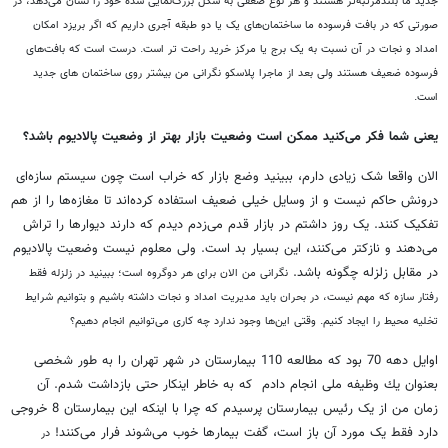
جدید ما بلندمرتبه‌تر هستند و هر نوع ضعفی به شکل بزرگ‌نمایی شده خود را نشان می‌دهد، در
صورتی که در بافت فرسوده ما ساختمان‌های یک یا دو طبقه آجری داریم که اگر بریزد امکان
امداد و نجات در آن نسبت به یک برج یا مرکز خرید راحت تر است.
درست است که بافت‌های
فرسوده ضعیف هستند ولی بعد از ماجرا پلاسکو نگرانی من بیشتر روی ساختمان های جدید
است.
یعنی شما فکر می‌کنید ممکن است وضعیت بازار بهتر از وضعیت پالادیوم باشد؟
الان واقعا شک زیادی دارم، ببینید وضع بازار که خراب است چون سیستم سازه‌ای
درونش حاکم نیست و از وسایل خیلی ضعیف استفاده کرده‌اند تا مغازه‌ها را از هم
تفکیک کنند. یک روز داشتم در بازار قدم می‌زدم دیدم که دارند دیوار‌ها را تراش
می‌دهند و نازكتر می‌کنند، این بسیار بد است. ولی معلوم نیست وضعیت پالادیوم
در مقابل زلزله چگونه باشد.
نگرانی من الان برای هر دوگروه است؛ ببینید در زلزله فقط
رفتار سازه که مهم نیست، در بحران باید مدیریت امداد و نجات داشته باشیم و بتوانیم شرایط
تخلیه محیط را ایجاد کنیم. وقتی این‌ها وجود ندارد چه کاری می‌توانیم انجام دهیم؟
اوایل دهه 70 بود که مطالعه 110 بیمارستان در شهر تهران را به طور شخصی
بعنوان يك وظيفه ملی انجام دادم که به خاطر اینکار حتی بازداشت شدم. آن
زمان من از یک رئیس بیمارستان پرسیدم که چرا با اینکه این بیمارستان 8 خروجی
دارد فقط یک مورد آن باز است، گفت بیمار‌ها خوب می‌شوند فرار می‌کنند!
در