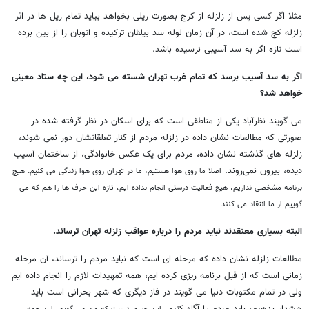
مثلا اگر کسی پس از زلزله از کرج بصورت ریلی بخواهد بیاید تمام ریل ها در اثر
زلزله کج شده است، در آن زمان لوله سد بیلقان ترکیده و اتوبان را از بین برده
است تازه اگر به سد آسیبی نرسیده باشد.
اگر به سد آسیب برسد که تمام غرب تهران شسته می شود، این چه ستاد معینی
خواهد شد؟
می گویند نظرآباد یکی از مناطقی است که برای اسکان در نظر گرفته شده در
صورتی که مطالعات نشان داده در زلزله مردم از کنار تعلقاتشان دور نمی شوند،
زلزله های گذشته نشان داده، مردم برای یک عکس خانوادگی، از ساختمان آسيب
ديده، بیرون نمی‌روند.
اصلا ما روی هوا هستیم، ما در تهران روی هوا زندگی می کنیم. هیچ
برنامه مشخصی نداریم، هیچ فعالیت درستی انجام نداده ایم، تازه این حرف ها را هم که می
گوییم از ما انتقاد می کنند.
البته بسیاری معتقدند نباید مردم را درباره عواقب زلزله تهران ترساند.
مطالعات زلزله نشان داده که مرحله ای است که نباید مردم را ترساند، آن مرحله
زمانی است که از قبل برنامه ریزی کرده ایم، همه تمهیدات لازم را انجام داده ایم
ولی در تمام مکتوبات دنیا می گویند در فاز دیگری که شهر بحرانی است باید
هشدار بدهیم، باید مردم را آگاه کنیم.