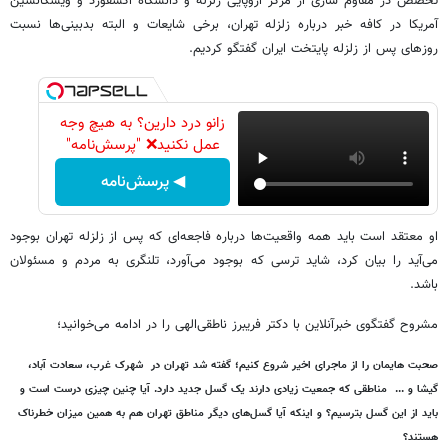
تخصص در مقاوم سازی از مرکز اروپایی زلزله و دانشگاه اکسفورد و ویسکانسین
آمریکا در کافه خبر درباره زلزله تهران، برخی شایعات و البته بدبینی‌ها نسبت
روزهای پس از زلزله پایتخت ایران گفتگو کردیم.
زانو درد دارین؟ به هیچ وجه
عمل نکنید❌ "پرسش‌نامه"
◀ پرسش‌نامه
او معتقد است باید همه واقعیت‌ها درباره فاجعه‌ای که پس از زلزله تهران بوجود
می‌آید را بیان کرد، شاید ترسی که بوجود می‌آورد، تلنگری به مردم و مسئولان
باشد.
مشروح گفتگوی خبرآنلاین با دکتر فریبرز ناطقی‌الهی را در ادامه می‌خوانید؛
صحبت هایمان را از ماجرای اخیر شروع کنیم؛ گفته شد تهران در شهرک غرب، سعادت آباد،
گیشا و ... مناطقی که جمعیت زیادی دارند یک گسل جدید دارد. آیا چنین چیزی درست است و
باید از این گسل بترسیم؟ و اینکه آیا گسل‌های دیگر مناطق تهران هم به همین میزان خطرناک
هستند؟