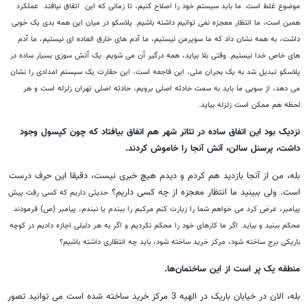
موضوع غلط است.
ما باید سیستم خود را اصلاح کنیم، تا زمانی که این اتفاق نیافتد عملکرد
همین است، ما انتظار معجزه نمی توانیم داشته باشیم. پلاسکو در میان این همه بدی یک خوبی
داشت، به همه نشان داد که ما سوپرمن نیستیم، ما آدم های خارق العاده ای نیستیم، ما آدم
های خاص خدا نیستیم.
وقتی بلا بیاید، همه درگیر آن می شویم. یک آتش سوزی بسیار ساده در
پلاسکو تبدیل شد به یک بحران ملی، این فاجعه است، این حقارت یک سیستم امدادی را نشان
می دهد، از سویی ما باید به سمت حادثه اصلی برویم، حادثه اصلی تهران زلزله است و هر
لحظه هم ممکن است زلزله بیاید.
نزدیک بود این اتفاق ساده در تئاتر شهر هم اتفاق بیافتاد که چون کپسول وجود
داشت، پرسنل سالن، آتش آنجا را خاموش کردند.
بله، من از آنجا بازدید هم کردم و دیدم هیچ خبری نیست، دقیقا این حرف درست
است. ولی ببینید ما انتظار معجزه از چه کسی داریم؟
حدیثی داریم که کسی رفت پیش
پیامبر، عرض كرد می خواهم شما را زیارت کنم مرکبم را ببندم یا نبندم، پیامبر (ص) فرمودند
محکم ببنید و بیايد.
اگر ما کارهای خود را محکم نکردیم و اگر به هر دلیلی اجازه دادیم در کوچه
باریکی برج ساخته شود، مرکز خرید ساخته شود، باید چه انتظاری داشته باشیم؟
منطقه یک پر است از این ساختمان‌ها.
بله، الان در خیابان باریک در الهیه 3 مرکز خرید ساخته شده است می توانید تصور