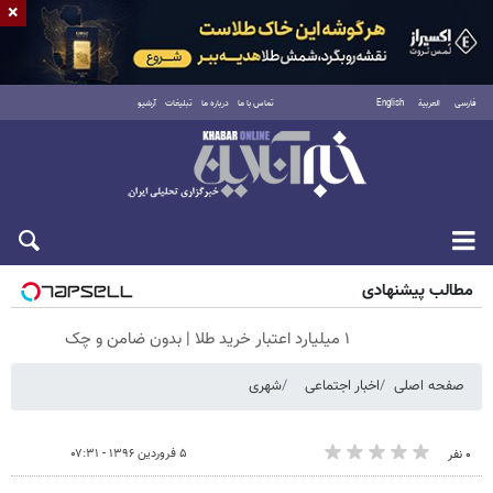
×
فارسی
العربية
English
تماس با ما
درباره ما
تبلیغات
آرشیو
پنجشنبه ۱۵ مرداد ۱۴۰۵
مطالب پیشنهادی
۱ میلیارد اعتبار خرید طلا | بدون ضامن و چک
صفحه اصلی
اخبار اجتماعی
شهری
۵ فروردین ۱۳۹۶ - ۰۷:۳۱
۰ نفر