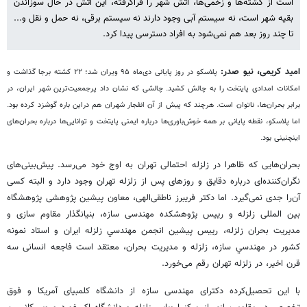
است از کشته‌ها و زخمی‌ها، آتش شهر را فراگرفته، این آتش در حال سوزاندن
بقیه شهر است، نه سیستم آبی وجود دارند نه سیستم برقی، نه حمل و نقل و...
تا چند روز بعد هم نمی‌شود به افراد دسترسی پیدا کرد.
امید کریمی، نیو صدر:
پلاسکو در روز پایانی دی‌ماه ۹۵ ویران شد؛ ۲۲ کشته برجا گذاشت و
امکانات امدادی پایتخت را به چالش کشید. چالشی که نشان داد پرجمعیت‌ترین شهر ایران، در
برابر بحران‌ها، ناتوان است. هرچند که پیش از آن انفجار شهران هم دراین باره گوشزد کرده بود.
اما پلاسکو، نقطه پایانی بر همه خوش‌باوری‌ها درباره ایمنی پایتخت و توانایی‌ها درباره بحران‌های
اینچنینی بود.
بحران‌هایی که ظاهرا در زلزله احتمالی تهران به اوج خود می‌رسد. پیش‌بینی‌های
نگران‌کننده‌ای درباره دقایق و روزهای پس از زلزله تهران وجود دارد و البته کسی
آن‌را جدی نمی‌گیرد. اما دکتر فریبرز ناطقی‌الهی،
معاون پیشین پژوهشی پژوهشگاه
بین المللی زلزله و رییس پژوهشکده مهندسی سازه،
بنيانگذار مقاوم سازی و
مديريت بحران زلزله، رییس پيشين انجمن مهندسي زلزله ايران و استاد نمونه
كشور در مهندسي سازه، زلزله و مديريت بحران،
معتقد است فاجعه انسانی سه
قرن اخیر، در زلزله تهران رقم می‌خورد.
با این
تحصیل‌کرده
دکترای مهندسی سازه از دانشگاه کلمبیای آمریکا و فوق