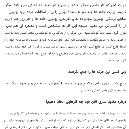
دولت قبل که کار خاصی انجام نداده. با خروج کارمندها که اتفاقی نمی افتد. مگر
کارمند وزارت خانه ها چند نفر هستند؟ تهران را پر از امکانات کرده ایم؛ بهترین
مناطق پزشکی، بهترین مجموعه های تفریحی، بهترین خانه ها و هر روز هم داریم
آن را گسترش می دهیم. نتیجه این کار ها مشخص است و معجزه ای هم نمی
توان کرد.
شهر باید کوچک شود، این حرف را از بزرگترین تا کوچکترین مقام کشور باید بدانند،
از امروز باید به مردم بگویند و بفهمانند این شهر جای سرمايه گذاری نیست، تا سرمایه خود را از
اینجا خارج کنند. در واقع کسی که در این شهر رستوران می سازد، درکی از کار خود ندارد، دولت
باید با مباحث علمی در رادیو و تلویزیون این موضوع را به او اطلاع دهد که احتمال دارد سرمایه
اش نابود شود.
ولی کسی این حرف ها را جدي نگرفته.
هیچ کسی این را نمی داند چون ما مردم را آموزش نداده ایم و از سوی دیگر به
مقاوم سازی هم کمکی نکردیم.
درباره مقاوم سازی الان باید چه کارهایی انجام دهیم؟
دولت الان باید نقشه آسیب پذیری همه ساختمان ها را در بیاورد، من نمونه این کار را برای
یاسوج کردم. الان نقشه ای در کامپیوترم دارم که مناطق آسیب پذیر یاسوج در آن وجود دارد، در
آن مشخص شده اگر اتفاقی رخ دهد کجا باید اسکان موقت صورت بگیرد، می دانم قبرستان آنجا