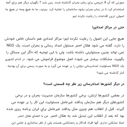
صورتی که آن 8 خروجی برای زمان بحران گذاشته شده، پس باید 7 نگهبان دیگر هم برای آنجا
استخدام کرد تا در زمان بحران بشود ساختمان را تخلیه کرد.
ببینید، ما به هیچ وجه در هیچ جا
اصولی ترین اقدامات را رعایت نکرده ایم.
حتی در مراکز امدادی!
هیچ جایی این اصول را رعایت نکرده ایم؛ مراکز امدادی هم داستان خاص خودش
را دارد، گفته می شود هلال احمر مسئول امداد رسانی و بحران است، یک NGO
نمی تواند چنین مسئولیتی داشته باشد، ولی با این توجیه که «اگر این مسائل را
بگویید، مشکلات بیشتر می شود» اصل موضوع فراموش می شود.
در کدام کشوری
یک NGO مسئولیت امدادرسانی دولتی را بر عهده می گیرد و به صورت رسمی برای آن بودجه
کنار گذاشته می شود؟
در دیگر کشورها امدادرسانی زیر نظر چه قسمتی است؟
در بعضی کشورها ارتش، برخی کشورها سازمان مدیریت بحران و در برخی
کشورهای دیگر هم سازمان پدافند غیرعامل مسئولیت این کار را بر عهده می
گیرند. قبل از انقلاب هم چیزی مثل پدافند غیرعامل براي ایران برنامه ریزی شده
بود که بعد از انقلاب این تبدیل شد به هلال احمر.
من با اعضای هلال احمر
اصلا
مشکلی ندارم، آنها افراد فداکار و زحمتکشی هستند ولی از نظر ساختاری و علمی این