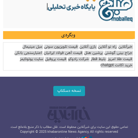
وبگردی
خبرآنلاین
راه نو آنلاین
بازی آنلاین
قیمت تلویزیون سونی
مبل مینیمال
جراح بینی گوشتی
پرشین هتل
قیمت آهن فولاد ایرانیان
اعتبارسنجی بانکی
قیمت طلا امروز
بلیط قطار
شرکت رادوکو
قیمت پروفیل
سایت یوتوتایمز
خرید اکانت chatgpt
نسخه دسکتاپ
تمامی حقوق این سایت برای خبرآنلاین محفوظ است. نقل مطالب با ذکر منبع بلامانع است.
Copyright © 2025 khabaronline News Agancy, All rights reserved