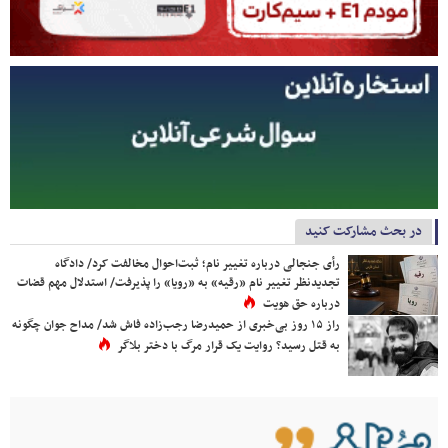
در بحث مشارکت کنید
رأی جنجالی درباره تغییر نام؛ ثبت‌احوال مخالفت کرد/ دادگاه
تجدیدنظر تغییر نام «رقیه» به «رویا» را پذیرفت/ استدلال مهم قضات
درباره حق هویت
راز ۱۵ روز بی‌خبری از حمیدرضا رجب‌زاده فاش شد/ مداح جوان چگونه
به قتل رسید؟ روایت یک قرار مرگ با دختر بلاگر