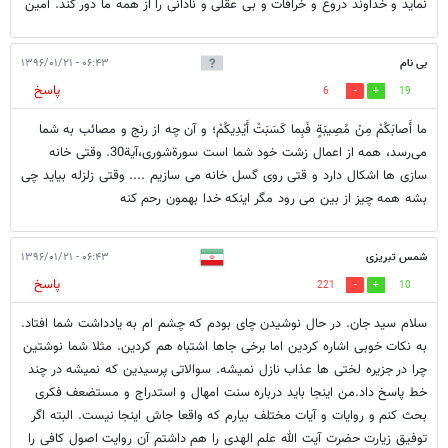
نماید و خداوند دروغ و خرافات و بی عقلی و نادانی را از همه ما دور کند. آمین
بی نام
۰۶:۴۳ - ۱۳۹۶/۰۱/۲۱
پاسخ
6
19
ما أَصابَكُمْ مِنْ مُصِیبَةٍ فَبِما كَسَبَتْ أَیْدِیكُمْ؛ و آن چه از رنج و مصائب به شما
می‌رسد، همه از اعمال زشت خود شما است سورةشوری،آیة30. وقتی خانه
سازی ها اشکال دارد و قتی روی گسل خانه می سازیم .... وقتی زلزله بیاید چی
بشه همه چیز از بین می رود مگر اینکه خدا بهمون رحم کنه
شمس تبریزی
۰۶:۴۳ - ۱۳۹۶/۰۱/۲۱
پاسخ
221
10
سلام سید جان. در حال نوشیدن چای بودم که چشم ام به یادداشت شما افتاد.
به نکات خوبی اشاره کردین اما برخی جاها اشتباه هم کردین. مثلا شما نوشتین
چرا در جزیره لختی ها عذاب نازل نمیشه. سوالاتی پرسیدین که نمیشه در چند
خط پاسخ داد.من اینجا باید درباره سنت امهال و استدراج و مستضعف فکری
بحث کنم و روایات و آیات مختلف بیارم که واقعا جاش اینجا نیست. البته اگر
توفیق زیارت حضرت آیت الله علم الهدی را هم داشتم آن روایت اصول کافی را