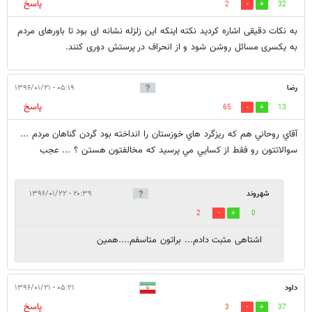
پاسخ
2
32
به نکات دقیقی اشاره کردید نکته اینکه این زلزله نشانه ای بود تا باورهای مردم
به یکسری مسائل روشن شود و از انحراف در پرستش دوری کنند.
رضا
۰۵:۱۹ - ۱۳۹۶/۰۱/۲۱
پاسخ
65
13
آقاي روحاني هم كه ريزگرد هاي خوزستان را انداخته بود گردن گناهان مردم ...
سوالاتتون رو فقط از كسايي مي پرسيد كه مخالفتون هستن ؟ ... عجب
شهروند
۲۰:۳۹ - ۱۳۹۶/۰۱/۲۲
2
0
اشتاهی مثبت دادم... براتون متاسفم....همین
داود
۰۵:۲۱ - ۱۳۹۶/۰۱/۲۱
پاسخ
3
37