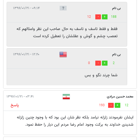
بی نام
۰۹:۱۴ - ۱۳۹۶/۰۱/۲۱
12
188
فقط و فقط تاسف و تاسف به حال صاحب این نظر وامثالهم که
تعصب چشم و گوش و عقلشان را تعطیل کرده است
بی نام
۱۲:۲۰ - ۱۳۹۶/۰۱/۲۱
0
2
شما چرند نگو و بس
محمد حسین مرادی
۰۳:۴۱ - ۱۳۹۶/۰۱/۲۱
پاسخ
193
12
ایشان نفرمودند زلزله نیامد بلکه نظر شان این بود که با وجود چنین زلزله
شدیدی خداوند به برکت وجود امام رضا مردم این دیار را حفظ نمود.