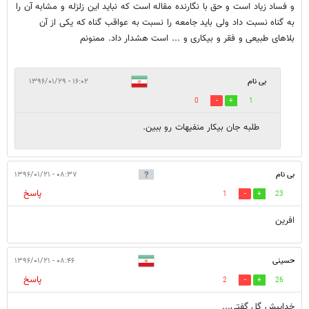
و فساد زیاد است و حق با نگارنده مقاله است که نباید این زلزله و مشابه آن را
به گناه نسبت داد ولی باید جامعه را نسبت به عواقب گناه که یکی از آن
بلاهای طبیعی و فقر و بیکاری و ... است هشدار داد. ممنونم
بی نام
۱۶:۰۲ - ۱۳۹۶/۰۱/۲۹
0
1
طلبه جان بیکار منفیهات رو ببین.
بی نام
۰۸:۳۷ - ۱۳۹۶/۰۱/۲۱
پاسخ
1
23
افرین
حسینی
۰۸:۴۶ - ۱۳۹۶/۰۱/۲۱
پاسخ
2
26
خداییش گل گفتی...