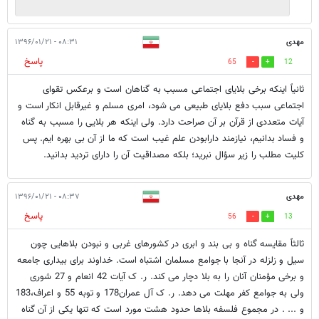
مهدی
۰۸:۳۱ - ۱۳۹۶/۰۱/۲۱
پاسخ
65
12
ثانیاً اینکه برخی بلایای اجتماعی مسبب به گناهان است و برعکس تقوای
اجتماعی سبب دفع بلایای طبیعی می شود، امری مسلم و غیرقابل انکار است و
آیات متعددی از قرآن بر آن صراحت دارد. ولی اینکه هر بلایی را مسبب به گناه
و فساد بدانیم، نیازمند دارابودن علم غیب است که ما از آن بی بهره ایم. پس
کلیت مطلب را زیر سؤال نبرید؛ بلکه مصداقیت آن را دارای تردید بدانید.
مهدی
۰۸:۳۷ - ۱۳۹۶/۰۱/۲۱
پاسخ
56
13
ثالثاً مقایسه گناه و بی بند و ابری در کشورهای غربی و نبودن بلاهایی چون
سیل و زلزله در آنجا با جوامع مسلمان اشتباه است. خداوند برای بیداری جامعه
و برخی مؤمنان آنان را به بلا دچار می کند. ر. ک آیات 42 انعام و 27 شوری
ولی به جوامع کفر مهلت می دهد. ر. ک آل عمران178 و توبه 55 و اعراف،183
و ... . در مجموع فلسفه بلاها حدود هشت مورد است که تنها یکی از آن گناه