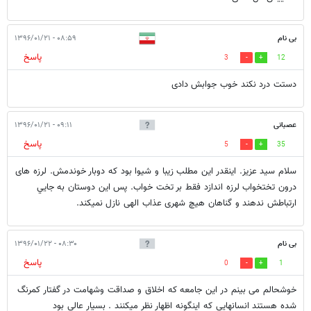
بی نام
۰۸:۵۹ - ۱۳۹۶/۰۱/۲۱
پاسخ
3
12
دستت درد نکند خوب جوابش دادی
عصبانی
۰۹:۱۱ - ۱۳۹۶/۰۱/۲۱
پاسخ
5
35
سلام سید عزیز. اينقدر اين مطلب زیبا و شيوا بود که دوبار خوندمش. لرزه های
درون تختخواب لرزه اندازد فقط بر تخت خواب. پس اين دوستان به جايي
ارتباطش ندهند و گناهان هيچ شهری عذاب الهی نازل نمیکند.
بی نام
۰۸:۳۰ - ۱۳۹۶/۰۱/۲۲
پاسخ
0
1
خوشحالم می بینم در این جامعه که اخلاق و صداقت وشهامت در گفتار کمرنگ
شده هستند انسانهایی که اینگونه اظهار نظر میکنند . بسیار عالی بود