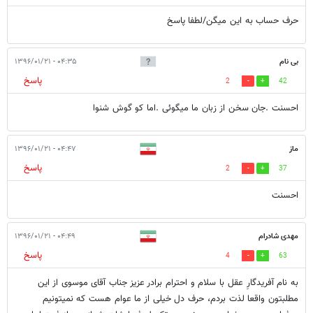
حرف حساب به این میگن/لطفا پاسخ
بی نام
۰۴:۳۵ - ۱۳۹۶/۰۱/۲۱
پاسخ
2
42
احسنت .جان سخن از زبان ما میگوئی .اما کو گوش شنوا
ماز
۰۴:۴۷ - ۱۳۹۶/۰۱/۲۱
پاسخ
2
37
احسنت
مهدی شادرام
۰۴:۴۹ - ۱۳۹۶/۰۱/۲۱
پاسخ
4
63
به نام آفریدگارِ عقل با سلام و احترام برادر عزیز جناب آقای موسوی از این
مطلبتون واقعا لذت بردم، حرف دل خیلی از ما عوام هست که نمیتونیم