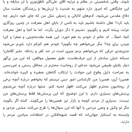
شوند. وقتی شخصیتی در مقام و مرتبه آقای علی‌اکبر ناطق‌نوری با آن سابقه و با
این جایگاهی که امروز دارد متهم به ضدیت با ارزش‌ها و رزمندگان هشت سال
دفاع مقدس می‌شود، آدم‌های لاابالی و زندیقی مثل من که جای خود داریم. چه
باید کرد؟ عقل داشته باشیم باید به تاسی از بابای اهل معرفت در چنین روزگاری
عزلت پیشه کنیم و بگوییم: نشینم تا دگر دوران بگردد. اما ما کجا و اهل معرفت
کجا، اصلاً... اَه. حالم از خودم به هم خورد. این همه مقدمه‌چینی و صغرا و کبرا
چیدن برای چه؟ مگر می‌خواهم چه بگویم؟ خودم هم کم‌کم دارد باورم می‌شود
جدی‌جدی حرفی که می‌خواهم بزنم چیزی است در حد کفر و زندقه. نخیر آقاجان!
مساله خیلی ساده‌تر از این حرف‌هاست. طبق معمول مواقعی که این مرز پرگهر
دچار بلایای طبیعی می‌شود عده‌ای از روحانیت محترم در محافل رسمی و غیررسمی
به صراحت دلیل وقوع این حوادث را ارتکاب گناهان صغیره و کبیره خوانده‌اند.
همین! آری، همین! من کارشناس امور دینی نیستم که بخواهم درباره آنچه برخی
از روحانیون محترم اظهار می‌کنند اظهار لحیه کنم. منتها درباره آنچه می‌شنوم
پرسش‌های بسیاری دارم. با این توضیح که این پرسش‌ها فقط پرسش‌های من
نیست. بسیاری از مردم کوچه و بازار نیز همین‌ها را می‌گویند. البته اگر بگویند
مگر تو وکیل و وصی مردمی یا آنها که این سوال‌ها را طرح می‌کنند مشتی مزدور و
وابسته به استکبار جهانی‌اند که قصد شبهه‌افکنی در اعتقادات بنیادین مردم را
دارند،