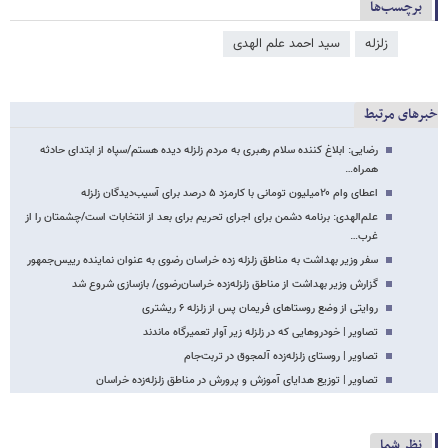
برچسب‌ها
زلزله
سید احمد علم الهدی
خبرهای مرتبط
رضایی: ابلاغ کننده سلام رهبری به مردم زلزله دیده هستم/سپاه از ابتدای حادثه
همراه…
اعطای وام ۲۰میلیون تومانی با کارمزد ۵ درصد برای آسیب‌دیدگان زلزله
علم‌الهدی: برنامه دشمن برای اجرای تحریم برای بعد از انتخابات است/چشمتان را از
غرب…
سفر وزیر بهداشت به مناطق زلزله زده خراسان رضوی به عنوان نماینده رییس‌جمهور
گزارش وزیر بهداشت از مناطق‌ زلزله‌زده خراسان‌رضوی/ بازسازی شروع شد
روایتی از وضع روستاهای فریمان پس از زلزله ۶ ریشتری
تصاویر | خودروهایی که در زلزله زیر آوار تعمیرگاه ماندند
تصاویر | روستای زلزله‌زده آلمجوق در تربت‌جام
تصاویر | توزیع هدایای آموزش و پرورش در مناطق زلزله‌زده خراسان‌
نظر شما