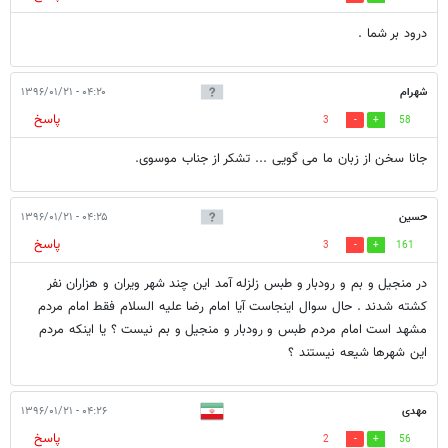
درود بر شما .
شهرام
۰۴:۲۰ - ۱۳۹۶/۰۱/۲۱
پاسخ
3
58
جانا سخن از زبان ما می گویی ... تشکر از جناب موسوی.
حسین
۰۴:۲۵ - ۱۳۹۶/۰۱/۲۱
پاسخ
3
161
در منجیل و بم و رودبار و طبس زلزله آمد این چند شهر ویران و هزاران نفر
کشته شدند . حال سوال اینجاست آیا امام رضا علیه السلام فقط امام مردم
مشهد است امام مردم طبس و رودبار و منجیل و بم نیست ؟ یا اینکه مردم
این شهرها شیعه نیستند ؟
مهدی
۰۴:۲۶ - ۱۳۹۶/۰۱/۲۱
پاسخ
2
56