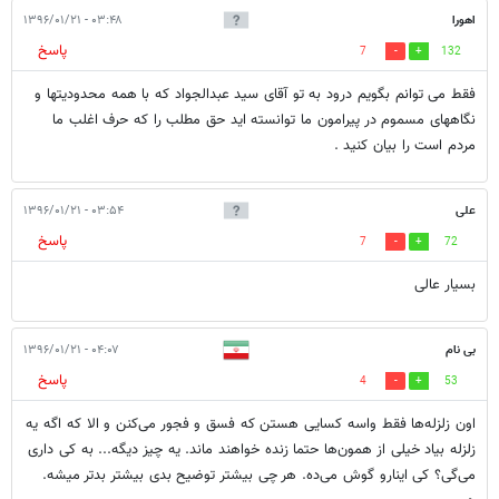
اهورا
۰۳:۴۸ - ۱۳۹۶/۰۱/۲۱
پاسخ
7
132
فقط می توانم بگویم درود به تو آقای سید عبدالجواد که با همه محدودیتها و
نگاههای مسموم در پیرامون ما توانسته اید حق مطلب را که حرف اغلب ما
مردم است را بیان کنید .
علی
۰۳:۵۴ - ۱۳۹۶/۰۱/۲۱
پاسخ
7
72
بسیار عالی
بی نام
۰۴:۰۷ - ۱۳۹۶/۰۱/۲۱
پاسخ
4
53
اون زلزله‌ها فقط واسه کسایی هستن که فسق و فجور می‌کنن و الا که اگه یه
زلزله بیاد خیلی از همون‌ها حتما زنده خواهند ماند. یه چیز دیگه... به کی داری
می‌گی؟ کی اینارو گوش می‌ده. هر چی بیشتر توضیح بدی بیشتر بدتر میشه.