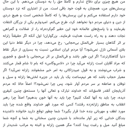
من هیچ چیزی برای دفاع ندارم و کاملاً حق را به دوستان می‌دهم. با این حال
پرسش‌های من، همچنان به قوت خود باقی است. من از اعتباری که نزد دوستان
خود دارم استفاده می‌کنم و این پرسش‌ها را که کاملاً شخصی است و هیچ دردی
از دین و دنیای مردم دوا نخواهد کرد، طرح می‌کنم. امیدوارم یکی از بزرگان التفات
بفرمایند و با پاسخ‌های عالمانه خود این حقیر گم‌کرده‌‌راه را، از ضلالت و گمراهی
نجات دهند و به راه راست هدایت فرمایند. بزرگواران! اول آنکه اگر حقیقتاً زلزله
بر اثر گناهان بسیار -فی‌المثل بی‌حجابی- رخ می‌دهد، چرا در دیگر نقاط دنیا این
بلای آسمانی نازل نمی‌شود؟ آیا مردم ایران اسلامی نسبت به بسیاری از دیگر نقاط
دنیا گناهکارترند؟ اگر این طور باشد و فی‌المثل بر اثر بی‌حجابی یا فسق و فجوری
که مراد آقایان است زلزله می‌آید چرا در «لاس‌وگاس» که بام تا شام قمار می‌کنند
و شراب می‌نوشند و به قول عبیدزاکانی به امر خیر مشغولند زلزله نمی‌آید؟ اگر
معیار حجاب باشد که هر نیم‌ساعت یک بار باید در جزیره لختی‌ها زلزله و سیل و
توفان و صاعقه بر سر مردم آوار شود، پس چرا نمی‌شود؟! اصلاً حالا که مردم
آذربایجان آنقدر فاسق‌اند که خداوند تبارک و تعالی آنها را مستحق چنین کیفری
دیده، چرا باید به آنها کمک کنیم؟ چرا باید به آنها خون بدهیم؟ اصلاً چرا رهبر
انقلاب به مناطق زلزله‌زده رفتند؟ کسی که مورد قهر خداوند واقع شده چرا باید
مورد لطف و مهربانی بنده خدا قرار بگیرد؟ شما چطور توقع دارید خانواده داغدیده
بندگان خدایی که زیر آوار مانده‌اند با شنیدن چنین سخنانی به شما و آنچه شما
مبلغ آنید میل و رغبت پیدا کنند؟ مگر همین زلزله و البته به مراتب شدیدتر از