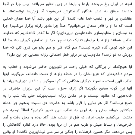
آنچه در ایران رخ می‌دهد بارها و بارها در ژاپن اتفاق نمی‌افتد، پس چرا در آنجا
خداوند موفق به کیفر بندگان گناهکارش نمی‌شود؟ آیا ژاپنی‌ها توانسته‌اند با
عقلشان بر قهر و غضب خدا غلبه کنند؟ اگر این طور باشد آیا خدا همان خدایی
است که ما او را قادر متعال می‌خوانیم؟ اصلاً چرا مانور زلزله برگزار می‌کنیم؟ چرا
به نوسازی و مقاوم‌سازی خانه‌هایمان می‌پردازیم؟ اگر ما آنقدر گناهکاریم که خداوند
عذابی همانند زلزله را برایمان تدارک دیده، چرا باید از عذابش گریزان باشیم؟ آیا
این خود نوعی گناه کبیره نیست؟ هم گناه کنی و هم بخواهی کاری کنی که خدا
زورش به تو نرسد؟ مقاوم‌سازی در برابر خطر احتمالی زلزله معنایی جز این دارد؟
آیا هیچ‌کدام از بزرگانی که خیلی راحت در تلویزیون حاضر می‌شوند و خطاب به
مردم داغدیده‌ای که عزیزانشان را در حادثه زلزله از دست داده‌اند، می‌گویند اینها
عذاب الهی است، حاضرند دیگران هنگامی که آنها سوگوار و داغدار عزیزان‌شان‌اند با
آنها این گونه سخن بگویند؟ اگر زلزله «حق» است آیا این عزیزان حاضرند در
خانه‌هایی که مقاوم نیستند و در مقابل زلزله آسیب‌پذیرند، حتی یک شب را به
صبح برسانند؟ اگر هر بلایی را قرار باشد به حضرت حق نسبت بدهیم چرا حمله
دیکتاتور دیوانه بعثی را به ایران به عذاب الهی تعبیر نکردیم؟ اتفاقاً توجیه هم
داشت. می‌‌گفتیم جنوب ایران که قبل از انقلاب بندر آزاد بوده و محل رفت و آمد
خارجی‌ها، و بساط عیش و طرب هم در آن برپا بوده، حالا دارد کفاره گناهانش را
پس می‌دهد. مگر همین خزعبلات را چنگیز بر سر منبر نیشابوریان نگفت؟ او وقتی