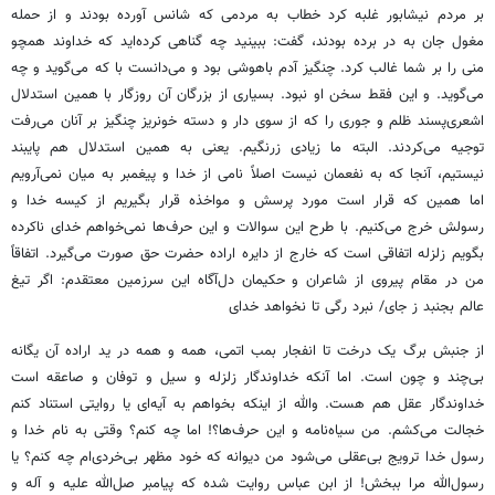
بر مردم نیشابور غلبه کرد خطاب به مردمی که شانس آورده بودند و از حمله
مغول جان به در برده بودند، گفت: ببینید چه گناهی کرده‌اید که خداوند همچو
منی را بر شما غالب کرد. چنگیز آدم باهوشی بود و می‌دانست با که می‌گوید و چه
می‌گوید. و این فقط سخن او نبود. بسیاری از بزرگان آن روزگار با همین استدلال
اشعری‌پسند ظلم و جوری را که از سوی دار و دسته خونریز چنگیز بر آنان می‌رفت
توجیه می‌کردند. البته ما زیادی زرنگیم. یعنی به همین استدلال هم پایبند
نیستیم، آنجا که به نفعمان نیست اصلاً نامی از خدا و پیغمبر به میان نمی‌آرویم
اما همین که قرار است مورد پرسش و مواخذه قرار بگیریم از کیسه خدا و
رسولش خرج می‌کنیم. با طرح این سوالات و این حرف‌ها نمی‌خواهم خدای ناکرده
بگویم زلزله اتفاقی است که خارج از دایره اراده حضرت حق صورت می‌گیرد. اتفاقاً
من در مقام پیروی از شاعران و حکیمان دل‌آگاه این سرزمین معتقدم: اگر تیغ
عالم بجنبد ز جای/ نبرد رگی تا نخواهد خدای
از جنبش برگ یک درخت تا انفجار بمب اتمی، همه و همه در ید اراده آن یگانه
بی‌چند و چون است. اما آنکه خداوندگار زلزله و سیل و توفان و صاعقه است
خداوندگار عقل هم هست. والله از اینکه بخواهم به آیه‌ای یا روایتی استناد کنم
خجالت می‌کشم. من سیاه‌نامه و این حرف‌ها؟! اما چه کنم؟ وقتی به نام خدا و
رسول خدا ترویج بی‌عقلی می‌شود من دیوانه که خود مظهر بی‌خردی‌ام چه کنم؟ یا
رسول‌الله مرا ببخش! از ابن عباس روایت شده که پیامبر صل‌الله علیه و آله و