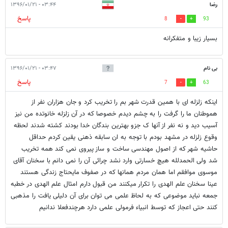
رضا
۰۳:۴۴ - ۱۳۹۶/۰۱/۲۱
پاسخ
8
93
بسيار زيبا و متفكرانه
بی نام
۰۳:۴۷ - ۱۳۹۶/۰۱/۲۱
پاسخ
7
63
اینکه زلزله ای با همین قدرت شهر بم را تخریب کرد و جان هزاران نفر از
هموطنان ما را گرفت را به چشم دیدم خصوصا که در آن زلزله خانوتده من نیز
آسیب دید و نه نفر از آنها ک جزو بهترین بندگان خدا بودند کشته شدند لحظه
وقوع زلزله در مشهد بودم با توجه به ان سابقه ذهنی یقین کردم حداقل
حاشیه شهر که از اصول مهندسی ساخت و ساز پیروی نمی کند همه تخریب
شد ولی الحمدلله هیچ خسارتی وارد نشد چرائی آن را نمی دانم با سخنان آقای
موسوی موافقم اما همان مردم همانها که در صفوف مایحتاج زندگی هستند
عینا سخنان علم الهدی را تکرار میکنند من قبول دارم امثال علم الهدی در خطبه
جمعه نباید موضوعی که به لحاظ علمی می توان برای آن دلیلی یافت را مذهبی
کنند حتی اعجاز که توسط انبیاء فرمولی علمی دارد هرچندفعلا ندانیم