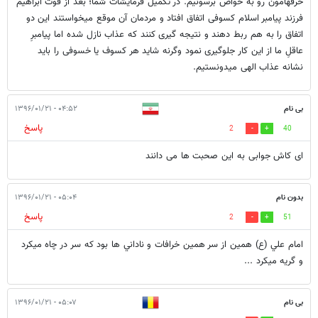
حرفهامون رو به خواص برسونیم. در تکمیل فرمایشات شما؛ بعد از فوت ابراهیم
فرزند پیامبر اسلام کسوفی اتفاق افتاد و مردمان آن موقع میخواستند این دو
اتفاق را به هم ربط دهند و نتیجه گیری کنند که عذاب نازل شده اما پیامبرِ
عاقلِ ما از این کار جلوگیری نمود وگرنه شاید هر کسوف یا خسوفی را باید
نشانه عذاب الهی میدونستیم.
بی نام
۰۴:۵۲ - ۱۳۹۶/۰۱/۲۱
پاسخ
2
40
ای کاش جوابی به این صحبت ها می دانند
بدون نام
۰۵:۰۴ - ۱۳۹۶/۰۱/۲۱
پاسخ
2
51
امام علي (ع) همين از سر همين خرافات و ناداني ها بود كه سر در چاه ميكرد
و گريه ميكرد ...
بی نام
۰۵:۰۷ - ۱۳۹۶/۰۱/۲۱