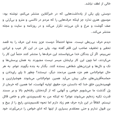
خالی از لطف نباشد.
دوستی پای یکی از یادداشت‌هایی که در خبرآنلاین منتشر می‌کنم، نوشته بود:
موسوی هنری ندارد جز اینکه حرف‌هایی را که مردم در تاکسی و مترو و بی‌آر‌تی و
صف گوشت و مرغ و نان می‌زنند تکرار می‌کند و در روزنامه و سایت و مجله
منتشر می‌کند..
دیدم حرف بی‌ربطی نیست. منتها احتمالاً دوست عزیز بنده این حرف را به قصد
تحقیر و تخفیف صاحب این قلم گفته بود، ولی من در این کار عیب و ایرادی
نمی‌بینم. اگر آن بندگان خدا می‌توانستند این حرف‌ها را منتشر کنند حتماً این کار را
می‌کردند، اما چون این کار برایشان میسر نیست مجبورند به همان پرسش‌ها و
نک و نال‌ها و غرزدن‌های شفاهی بسنده کنند. بگذار به بنده بگویند عوام. به هر
حال عوام‌الناس هم جزء همین مردمند دیگر، نیستند؟ چطور تا پای رای‌دادن و
حماسه‌آفرینی‌های مکرر پیش می‌آید همین عوام‌الناس می‌شوند هوشیارترین و
فهمیده‌ترین خلق خدا که دانستن جزء حقوق اولیه آنهاست، اما همین که خرمان از
پل گذشت ما می‌شویم خواص و آنهایی که از گرده‌شان رفته‌ایم بالا و بر مسند
قدرت تکیه زده‌ایم می‌شوند عوام؟ نه اینکه من به تقسیم‌بندی عام و خاص قائل
نیستم. اتفاقاً در این باره حرف هم زیاد دارم اما نحوه تقسیم‌بندی رایج را از بیخ و
بن قبول ندارم و حتی معتقدم بسیاری از اینها که ادای خواص را درمی‌آورند خود