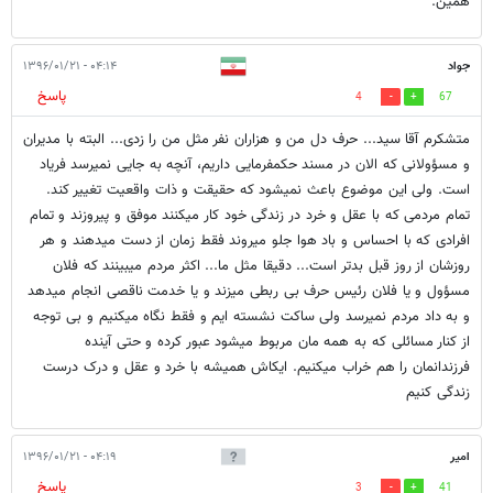
همین.
جواد
۰۴:۱۴ - ۱۳۹۶/۰۱/۲۱
پاسخ
4
67
متشکرم آقا سید... حرف دل من و هزاران نفر مثل من را زدی... البته با مدیران
و مسؤولانی که الان در مسند حکمفرمایی داریم، آنچه به جایی نمیرسد فریاد
است. ولی این موضوع باعث نمیشود که حقیقت و ذات واقعیت تغییر کند.
تمام مردمی که با عقل و خرد در زندگی خود کار میکنند موفق و پیروزند و تمام
افرادی که با احساس و باد هوا جلو میروند فقط زمان از دست میدهند و هر
روزشان از روز قبل بدتر است... دقیقا مثل ما... اکثر مردم میبینند که فلان
مسؤول و یا فلان رئیس حرف بی ربطی میزند و یا خدمت ناقصی انجام میدهد
و به داد مردم نمیرسد ولی ساکت نشسته ایم و فقط نگاه میکنیم و بی توجه
از کنار مسائلی که به همه مان مربوط میشود عبور کرده و حتی آینده
فرزندانمان را هم خراب میکنیم. ایکاش همیشه با خرد و عقل و درک درست
زندگی کنیم
امیر
۰۴:۱۹ - ۱۳۹۶/۰۱/۲۱
پاسخ
3
41