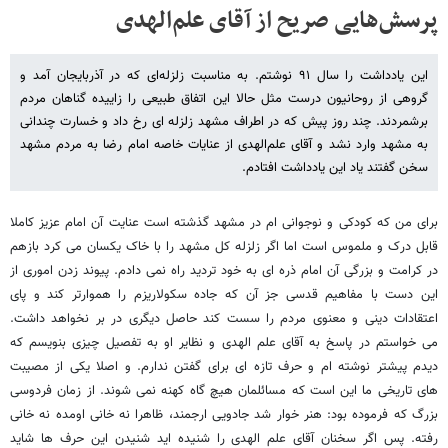
پرسش‌هایی صریح از آقای علم‌الهدی
این یادداشت را سال ۹۱ نوشتم. به مناسبت زلزله‌ای که در آذربایجان آمد و
گروهی از روحانیون درست مثل حالا این اتفاق طبیعی را زاییده گناهان مردم
برشمردند. چند روز پیش که در اطراف مشهد زلزله ای رخ داد و خسارت چندانی
به مشهد وارد نشد و آقای علم‌الهدی از عنایات خاصه امام رضا به مردم مشهد
سخن گفتند یاد این یادداشت افتادم.
برای من که کودکی و نوجوانی ام در مشهد گذشته است عنایت آن امام عزیز کاملا
قابل درک و ملموس است اما اگر زلزله کل مشهد را با خاک یکسان می کرد بازهم
در کرامت و بزرگی آن امام ذره ای به خود تردید راه نمی دادم. پیوند زدن اموری از
این دست با مفاهیم قدسی جز آن که جاده سکولاریزم را هموارتر کند و پای
اعتقادات دینی و معنوی مردم را سست کند حاصل دیگری در بر نخواهد داشت.
می خواستم در پاسخ به آقای علم الهدی و نظایر او به تفصیل چیزی بنویسم که
دیدم پیشتر نوشته ام و حرف تازه ای برای گفتن ندارم. و اصلا یکی از مصیبت
های تاریخی ما این است که مسائلمان هیچ گاه کهنه نمی شوند. از زمان فردوسی
بزرگ که فرموده بود: هنر خوار شد جادویی ارجمند، ظاهرا نه خانی اومده نه خانی
رفته. پس اگر سخنان آقای علم الهدی را شنیده اید شنیدن این حرف ها شاید