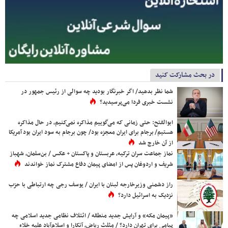
در بحث مشارکت کنید
شما نظر بدهید/ اگر خبرنگار بودید چه سوالی از رئیس جمهور در
نشست خبری فردا می‌پرسیدید؟
ابوالفتح: حتی زمانی که می‌گوییم مذاکره نمی‌کنیم، در حال مذاکره
هستیم/ برجام برای ایران معجزه بود/ چون برجام به سود ایران بود آمریکا
از آن خارج شد
نماز جماعت سران ترکیه، عربستان و پاکستان + عکس / بن‌سلمان، شهباز
شریف و اردوغان پس از امضای پیمان دفاع مشترک نماز خواندند
راز دشمنی وزیرخارجه لبنان با ایران / یوسف رجی چه ارتباطی با حزب
نزدیک به اسرائیل دارد؟
«پیمان مکه» و آرایش جدید منطقه / ائتلاف نظامی جدید اسلامی چه
پیامی برای تهران دارد؟ / مثلث ریاض، آنکارا و اسلام‌آباد علیه خلاء