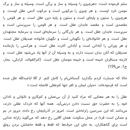
سلم فرموده است: «هرچیزی را وسیله و ساز و برگی است، وسیله و ساز و برگ
مومن خرد اوست. و هر چیزی را مرکوبی است و مرکوب آدمی عقل اوست. و
هرچیزی را ستون و پایه‌ای است و ستون و پایه دین عقل است. و هر قومی را
مقصدی است و مقصد عابدان عقل است. و هر قومی را سرپرستی است و
سرپرست عابدان عقل است. و هر بازرگانی را سرمایه‌ای است و سرمایه مجتهدان
عقل است. و هر خانواده‌ای را نگهبانی است و نگهبان خانواده صدیقان عقل است.
و هر ویرانی را آبادانی است و آبادانی آخرت عقل است. و هرکسی را بازمانده
صدیقان که آنان بدان نسبت دارند و به وسیله آن از آنها یاد می‌شود عقل است. و
لازمه مسافران خیمه است و خیمه مومنان عقل است. (کنزالفوائد، کرابکی، بحار،
ج1، ص159)
حالا که جسارت کردم بگذارید گستاخی‌ام را کامل کنم. از آقا اباعبدالله نقل شده
است که فرموده‌اند: «میان ایمان و کفر تنها کم‌عقلی فاصله است.»
عقل را به هر معنایی که مراد کنید از آن بی‌عملی و کم‌کاری و ناتوانی و نادانی
خود را به حضرت حق نسبت دادن درنمی‌آید. همه آنها که خردک عقلی دارند،
می‌دانند که این سرزمین زلزله‌خیز است. امروز در آذربایجان رخ داده، دیروز در بم
و ممکن است فردا در محل سکونت همان آقایی رخ دهد که می‌گوید زلزله عذابی
است برای گناهکاران. به جای این حرف‌ها که فقط و فقط حاصلش بردن رونق