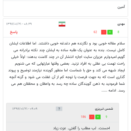
آمین
مهدی
۰۸:۲۹ - ۱۳۹۶/۰۱/۲۱
پاسخ
62
8
سلام مقاله خوبی بود و نگارنده هم دغدغه خوبی داشتند. اما اطلاعات ایشان
کامل نیست. بنده به عنوان یک طلبه ساده به ایشان چند نکته برادرانه می
گویم.امیدوارم عزیزان سایت اجازه انتشار آن در چند کامنت بدهند: اولاً خیلی
راحت تهمت بی عقلی به افراد نزنید. بعضی وقتها عبارتهایی که می شنویم
ایجاد شبهه می کند و حق با شماست اما منظور گوینده نیازمند توضیح و پیوند
گذاری است که به جهت فرصت یا توجه کم از آن غفلت می شود و گرنه آنچه
شما فرمودید به ذهن گویندگان ساده چه رسد به واعظان و محققان هم می
رسد. ادامه .....
شمس تبریزی
۰۹:۰۹ - ۱۳۹۶/۰۱/۲۱
186
9
احسنت. لب مطلب را گفتی. عزت زیاد