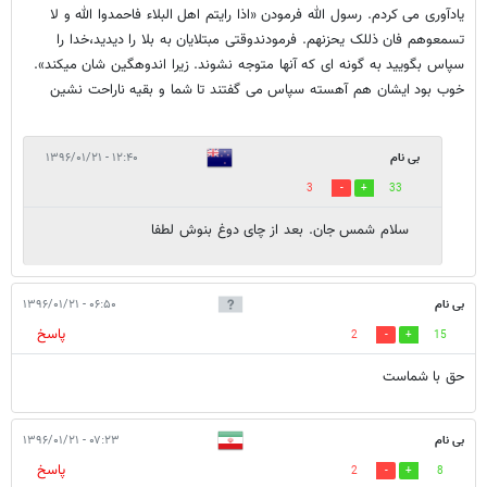
یادآوری می کردم. رسول الله فرمودن «اذا رایتم اهل البلاء فاحمدوا الله و لا
تسمعوهم فان ذللک یحزنهم. فرمودندوقتی مبتلایان به بلا را دیدید،خدا را
سپاس بگویید به گونه ای که آنها متوجه نشوند. زیرا اندوهگین شان میکند».
خوب بود ایشان هم آهسته سپاس می گفتند تا شما و بقیه ناراحت نشین
بی نام
۱۲:۴۰ - ۱۳۹۶/۰۱/۲۱
3
33
سلام شمس جان. بعد از چای دوغ بنوش لطفا
بی نام
۰۶:۵۰ - ۱۳۹۶/۰۱/۲۱
پاسخ
2
15
حق با شماست
بی نام
۰۷:۲۳ - ۱۳۹۶/۰۱/۲۱
پاسخ
2
8