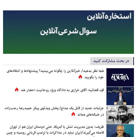
در بحث مشارکت کنید
شما نظر بدهید/ خبرآنلاین را چگونه می‌بینید؟ پیشنهادها و انتقادهای
خود را بگویید
قوه قضائیه: آقای خرازی به دادگاه ویژه روحانیت احضار شد
جزئیات جدید از قتل یک مداح/ پخش ویدئوی پیکر حمیدرضا رجب‌زاده
در شبکه‌های معاند
ظریف: بدون مدیریت تنش با آمریکا، حتی دوستان ایران هم از تهران
فاصله می‌گیرند/ایران نباید در مذاکرات با ترامپ قربانی روسیه و چین