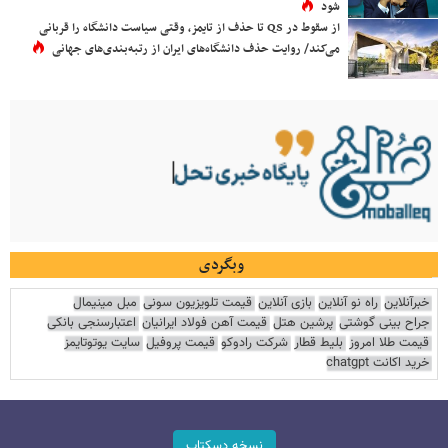
شود
از سقوط در QS تا حذف از تایمز، وقتی سیاست دانشگاه را قربانی
می‌کند/ روایت حذف دانشگاه‌های ایران از رتبه‌بندی‌های جهانی
وبگردی
خبرآنلاین
راه نو آنلاین
بازی آنلاین
قیمت تلویزیون سونی
مبل مینیمال
جراح بینی گوشتی
پرشین هتل
قیمت آهن فولاد ایرانیان
اعتبارسنجی بانکی
قیمت طلا امروز
بلیط قطار
شرکت رادوکو
قیمت پروفیل
سایت یوتوتایمز
خرید اکانت chatgpt
نسخه دسکتاپ