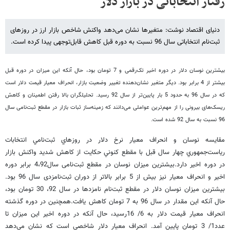
رفتار انتخاباتی در بازار دلار
دنیای اقتصاد نوشت: متغیرها نشان می‌دهد واکنش شاخص بازار ارز در روزهای
ثبت‌نام انتخاباتی سال 96 نسبت به دوره قبل کاهش قابل‌توجهی پیدا کرده است.
بیشترین نوسان دلار در دوره اخیر تک‌رقمی و 7 تومان بود، حال آنکه این میزان در دوره قبل
بیشتر از 4 برابر بود. دیگر متغیر نشان‌دهنده تغییر وضعیت بازار، انحراف معیار قیمت دلار است
که در سال 96 به حدود 5 بار پایین‌تر از سال 92 رسید. تحلیلگران بالا رفتن اطمینان و کاهش
ریسک‌های بیرونی را از مهم‌ترین عواملی می‌دانند که زمینه‌ساز ثبات بازار در مقطع ثبت‌نامی سال
96 نسبت به سال 92 شده است.
مقايسه نوسان و انحراف معيار نرخ دلار در روزهاي ثبت‌نامي انتخابات
رياست‌جمهوري چهار سال قبل با مقطع كنوني حكايت از كاهش شديد واكنش بازار
در دوره اخیر دارد.بیشترین ميزان نوسان در مقطع ثبت‌نامی سال4،92 برابر دوره
اخير و انحراف معيار نیز بیش از 5 برابر بالاتر از دوران ثبت‌نامزدی سال 96 بود.
بیشترین میزان نوسان دلار در مقطع ثبت‌نام نامزدها در سال 92، 30 تومان بود،
حال آنکه این مقدار در سال 96 به 7 تومان کاهش یافت.همچنین در دوره گذشته
انحراف معیار قیمت دلار به 6/ 16رسید، حال آنکه در دوره اخیر این میزان تا
عدد1/ 3 تومان پایین آمد. انحراف معیار دلار شاخصی است که نشان می‌دهد