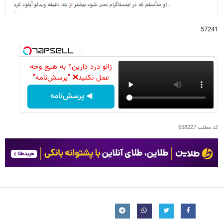
57241
زانو درد دارین؟ به هیچ وجه
عمل نکنید❌ "پرسش‌نامه"
◀ پرسش‌نامه
کد مطلب
658227