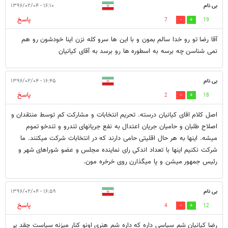
بی نام
۱۶:۱۰ - ۱۳۹۶/۰۲/۰۴
پاسخ
7
19
آقا رضا تو رو خدا سالم بمون و با این ها سرو کله نزن اینا خودشون رو هم
نمی شناسن چه برسه به اسطوره ها رو برسد به آقای کیانیان
بی نام
۱۶:۴۵ - ۱۳۹۶/۰۲/۰۴
پاسخ
2
18
اصل کلام اقای کیانیان درسته. تحریم انتخابات و مشارکت کم توسط منتقدان و
اصلاح طلبان و حامیان جریان اعتدال به نفع جریانهای تندرو و تندخو تموم
میشه. اینها به هر حال اقلیتی حامی دارند که در انتخابات شرکت میکنند. ما
شرکت نکنیم اینها با تعداد اندکی رای نماینده مجلس و عضو شوراهای شهر و
رئیس جمهور میشن و پا میگذارن روی خرخره مون.
بی نام
۱۶:۵۹ - ۱۳۹۶/۰۲/۰۴
پاسخ
4
12
رضا کیانیان شم سیاسی داره که داره شم هنری اونو کنار میزنه سیاست چقد پر