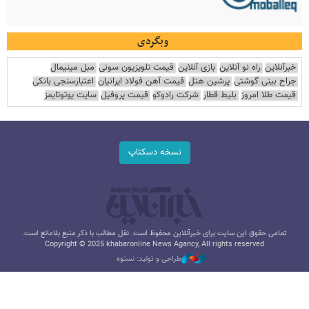
وبگردی
خبرآنلاین
راه نو آنلاین
بازی آنلاین
قیمت تلویزیون سونی
مبل مینیمال
جراح بینی گوشتی
پرشین هتل
قیمت آهن فولاد ایرانیان
اعتبارسنجی بانکی
قیمت طلا امروز
بلیط قطار
شرکت رادوکو
قیمت پروفیل
سایت یوتوتایمز
نسخه دسکتاپ
تمامی حقوق این سایت برای خبرآنلاین محفوظ است. نقل مطالب با ذکر منبع بلامانع است.
Copyright © 2025 khabaronline News Agancy, All rights reserved
طراحی و تولید: نستوه