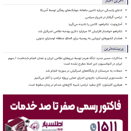
آخرین اخبار
ادعای زلنسکی درباره تامین ماهانه موشک‌های رهگیر توسط آمریکا
ترامپ گرفتار در شن‌زار سیاسی
آحارونوت: نتانیاهو، کاتس را نادیده می‌گیرد
نتانیاهو خواستار افزایش ۱۴ میلیارد دلاری بودجه نظامی اسرائیل شد
هشدار کشورهای اروپایی به روسیه برای الحاق منطقه اوستیای جنوبی
پربیننده‌ترین
مذاکرات مسیر جدید تنگه هرمز توسط نیروهای نظامی ایران و عمان انجام شده‌است / سهم
ایران در کنوانسیون خزر اصلا مطرح نشده است
حملات به عربستان از پایگاه‌های اسرائیلی در سوریه انجام شد
نخست‌وزیر ارمنستان: به‌زودی اجرای عملی پروژه ترامپ را آغاز می‌کنیم
هیلاری کلینتون: کاخ سفید ترامپ شبیه کاخ‌های صدام در زمان سقوط است