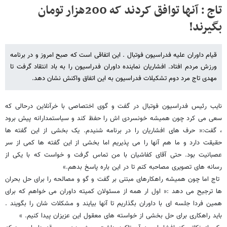
تاج : آنها توافق کردند که 200هزار تومان
بگیرند!
قیام داوران علیه فدراسیون فوتبال . این اتفاقی است که صبح امروز و در برنامه
ورزش مردم افتاد. افشاریان نماینده داوران فدراسیون را به باد انتقاد گرفت تا
مهدی تاج مرد دوم تشکیلات فدراسیون به این اتفاق واکنش نشان دهد.
نایب رئیس فدراسیون فوتبال در گفت و گوی اختصاصی با خرآنلاین درحالی که
سعی می کرد چون همیشه خونسردی اش را حفظ کند و سیاستمدارانه پیش برود
، گفت:« حرف های افشاریان را در برنامه شنیدم. یک بخشی از این گفته ها
حقیقت دارد و ما هم آنها را می پذیریم اما بخشی از این گفته ها کمی از سر
عصبانیت بود. حتی آقای کفاشیان با من تماس گرفت و خواست که با یکی از
رسانه های تصویری مصاحبه کنم تا در این باره پاسخ بدهم.»
تاج اما چون همیشه راهکارهای مبتنی بر گفت و گو و مصالحه را برای حل بحران
ها ترجیح می دهد :« اول ار همه از مسئولان کمیته داوران می خواهم که برای
همین فردا جلسه ای با داوران بگذاریم تا آنها بیایند و مشکلات شان را بگویند .
باید راهکاری برای حل بخشی از خواسته های معقول این عزیزان پیدا کنیم. »