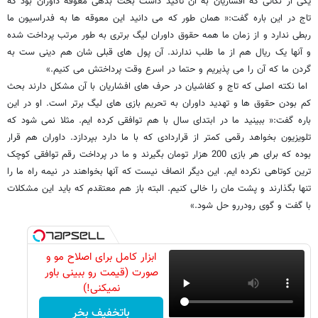
یکی از نکاتی که افشاریان به آن تاکید داشت بحث بدهی معوقه داوران بود که
تاج در این باره گفت:« همان طور که می دانید این معوقه ها به فدراسیون ما
ربطی ندارد و از زمان ما همه حقوق داوران لیگ برتری به طور مرتب پرداخت شده
و آنها یک ریال هم از ما طلب ندارند. آن پول های قبلی شان هم دینی ست به
گردن ما که آن را می پذیریم و حتما در اسرع وقت پرداختش می کنیم.»
اما نکته اصلی که تاج و کفاشیان در حرف های افشاریان با آن مشکل دارند بحث
کم بودن حقوق ها و تهدید داوران به تحریم بازی های لیگ برتر است. او در این
باره گفت:« ببینید ما در ابتدای سال با هم توافقی کرده ایم. مثلا نمی شود که
تلویزیون بخواهد رقمی کمتر از قراردادی که با ما دارد بپردازد. داوران هم قرار
بوده که برای هر بازی 200 هزار تومان بگیرند و ما در پرداخت رقم توافقی کوچک
ترین کوتاهی نکرده ایم. این دیگر انصاف نیست که آنها بخواهند در نیمه راه ما را
تنها بگذارند و پشت مان را خالی کنیم. البته باز هم معتقدم که باید این مشکلات
با گفت و گوی رودررو حل شود.»
ابزار کامل برای اصلاح مو و
صورت (قیمت رو ببینی باور
نمیکنی!)
باتخفیف بخر