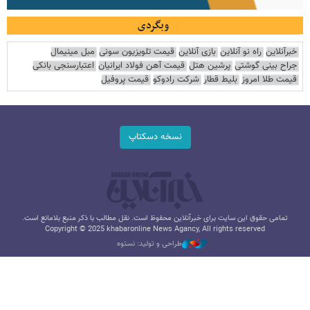
وبگردی
خبرآنلاین
راه نو آنلاین
بازی آنلاین
قیمت تلویزیون سونی
مبل مینیمال
جراح بینی گوشتی
پرشین هتل
قیمت آهن فولاد ایرانیان
اعتبارسنجی بانکی
قیمت طلا امروز
بلیط قطار
شرکت رادوکو
قیمت پروفیل
نسخه دسکتاپ
تمامی حقوق این سایت برای خبرآنلاین محفوظ است. نقل مطالب با ذکر منبع بلامانع است.
Copyright © 2025 khabaronline News Agancy, All rights reserved
طراحی و تولید: نستوه