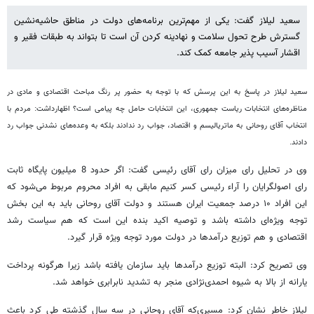
سعید لیلاز گفت: یکی از مهم‌ترین برنامه‌های دولت در مناطق حاشیه‌نشین
گسترش طرح تحول سلامت و نهادینه کردن آن است تا بتواند به طبقات فقیر و
اقشار آسیب پذیر جامعه کمک کند.
سعید لیلاز در پاسخ به این پرسش که با توجه به حضور پر رنگ مباحث اقتصادی و مادی در
مناظره‌های انتخابات ریاست جمهوری، این انتخابات حامل چه پیامی است؟ اظهارداشت: مردم با
انتخاب آقای روحانی به ماتریالیسم و اقتصاد، جواب رد ندادند بلکه به وعده‌های نشدنی جواب رد
دادند.
وی در تحلیل رای میزان رای آقای رئیسی گفت: اگر حدود 8 میلیون پایگاه ثابت
رای اصولگرایان را آراء رئیسی کسر کنیم مابقی به افراد محروم مربوط می‌شود که
این افراد ۱۰ درصد جمعیت ایران هستند و دولت آقای روحانی باید به این بخش
توجه ویژه‌ای داشته باشد و توصیه اکید بنده این است که هم سیاست رشد
اقتصادی و هم توزیع درآمدها در دولت مورد توجه ویژه قرار گیرد.
وی تصریح کرد: ‌البته توزیع درآمدها باید سازمان یافته باشد زیرا هرگونه پرداخت
یارانه از بالا به شیوه احمدی‌نژادی منجر به تشدید نابرابری خواهد شد.
لیلاز خاطر نشان کرد: مسیری‌که آقای روحانی در سه سال گذشته طی کرد باعث