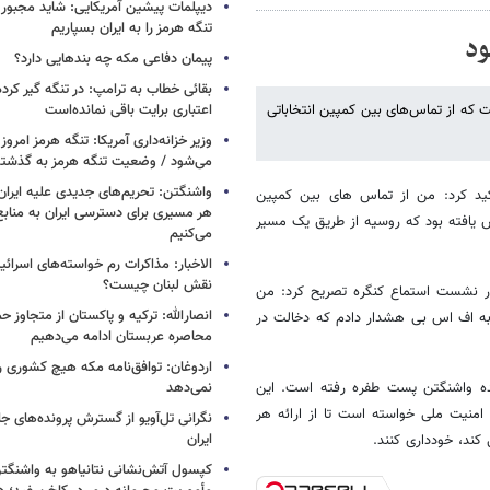
دیپلمات پیشین آمریکایی: شاید مجبور
تنگه هرمز را به ایران بسپاریم
ود
پیمان دفاعی مکه چه بندهایی دارد؟
بقائی خطاب به ترامپ: در تنگه گیر کرده
 که از تماس‌های بین کمپین انتخاباتی
اعتباری برایت باقی نمانده‌است
وزیر خزانه‌داری آمریکا: تنگه هرمز امروز ی
می‌شود / وضعیت تنگه هرمز به گذشته 
واشنگتن: تحریم‌های جدیدی علیه ایران 
کید کرد: من از تماس های بین کمپین
هر مسیری برای دسترسی ایران به منابع
ش یافته بود که روسیه از طریق یک مسیر
می‌کنیم
الاخبار: مذاکرات رم خواسته‌های اسرائی
نقش لبنان چیست؟
 در نشست استماع کنگره تصریح کرد: من
انصارالله: ترکیه و پاکستان از متجاوز ح
ه اف اس بی هشدار دادم که دخالت در
محاصره عربستان ادامه می‌دهیم
اردوغان: توافق‌نامه مکه هیچ کشوری ر
ده واشنگتن پست طفره رفته است. این
نمی‌دهد
امنیت ملی خواسته است تا از ارائه هر
نگرانی تل‌آویو از گسترش پرونده‌های ج
ایران
کند، خودداری کنند.
کپسول آتش‌نشانی نتانیاهو به واشنگتن