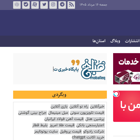
جمعه ۱۶ مرداد ۱۴۰۵
انتشارات
وبلاگ
استان‌ها
وبگردی
خبرآنلاین
راه نو آنلاین
بازی آنلاین
قیمت تلویزیون سونی
مبل مینیمال
جراح بینی گوشتی
پرشین هتل
قیمت آهن فولاد ایرانیان
اعتبارسنجی بانکی
قیمت طلا امروز
بلیط قطار
شرکت رادوکو
قیمت پروفیل
سایت یوتوتایمز
خرید اکانت chatgpt