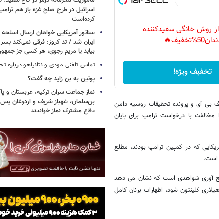
مأموریت محرمانه درمر در کاخ سفید؛ دو
اسرائیل در طرح صلح غزه باز هم ترام
کرده‌است
 از روش خانگی سفیدکننده
سناتور آمریکایی خواهان ارسال اسلحه
دان50%تخفیف🔥
ایران شد / تد کروز: فرقی نمی‌کند پسر 
بیاید یا مریم رجوی، هر کسی جز جمهو
تماس تلفنی مودی و نتانیاهو درباره تح
تخفیف ویژه!
پوتین به بن زاید چه گفت؟
نماز جماعت سران ترکیه، عربستان و پ
بن‌سلمان، شهباز شریف و اردوغان پس ا
ف بی آی و پرونده تحقیقات روسیه دامن
دفاع مشترک نماز خواندند
مخالفت با درخواست ترامپ برای پایان
ریکایی که در کمپین ترامپ بودند، مطلع
 است.
 جمع آوری شواهدی است که نشان می دهد
لاری کلینتون شود، اظهارات برنان کامل