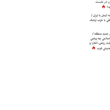
ور در نشست
د؟
لبنان با ایران /
ی با حزب نزدیک
 جدید منطقه /
اسلامی چه پیامی
لث ریاض، آنکارا و
 امنیتی غرب