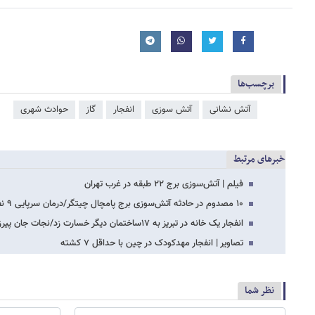
برچسب‌ها
آتش‌ نشانی
آتش سوزی
انفجار
گاز
حوادث شهری
خبرهای مرتبط
فیلم | آتش‌سوزی برج ۲۲ طبقه در غرب تهران
۱۰ مصدوم در حادثه آتش‌سوزی برج پامچال چیتگر/درمان سرپایی ۹ نفر و اعزام یک زن به بیمارستان
انفجار یک خانه در تبریز به ۱۷ساختمان دیگر خسارت زد/نجات جان پیرزن مانده زیر آوار…
تصاویر | انفجار مهدکودک در چین با حداقل ۷ کشته
نظر شما