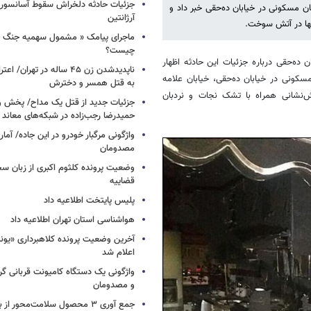
جزئیات حادثه دلخراش سقوط آسانسور 
 مسکونی در خیابان ده‌حقی خبر داد و
آرژانتین
نها در آتش سوخت.
ماجرای پیامک « مشمول سهمیه جنگ 
چیست؟
ده‌حقی درباره جزئیات این حادثه اظهار
ناپدیدشدن زن ۴۵ ساله در تهران
ن مسکونی در خیابان ده‌حقی، خیابان علامه
به قتل همسر و دخترش
تگاه آتش‌نشانی همراه با تشک نجات و نردبان
جزئیات جدید از قتل یک مداح/ پخش و
حمیدرضا رجب‌زاده در شبکه‌های معاند
واژگونی مرگبار خودرو در این جاده/ آمار
مصدومان
وضعیت پرونده کلثوم اکبری از زبان س
قضاییه
پلیس پایتخت اطلاعیه داد
هواشناسی استان تهران اطلاعیه داد
آخرین وضعیت پرونده کلاهبرداری «یون
اعلام شد
واژگونی یک دستگاه کامیونت قربانی گرف
و مصدومان
جمع آوری ۳ محصول سلامت‌محور از بازار/ اسامی