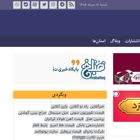
شنبه ۱۷ مرداد ۱۴۰۵
انتشارات
وبلاگ
استان‌ها
وبگردی
خبرآنلاین
راه نو آنلاین
بازی آنلاین
قیمت تلویزیون سونی
مبل مینیمال
جراح بینی گوشتی
پرشین هتل
قیمت آهن فولاد ایرانیان
اعتبارسنجی بانکی
قیمت طلا امروز
بلیط قطار
شرکت رادوکو
قیمت پروفیل
سایت یوتوتایمز
خرید اکانت chatgpt