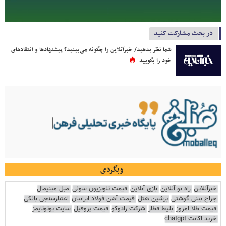
در بحث مشارکت کنید
شما نظر بدهید/ خبرآنلاین را چگونه می‌بینید؟ پیشنهادها و انتقادهای
خود را بگویید
وبگردی
خبرآنلاین
راه نو آنلاین
بازی آنلاین
قیمت تلویزیون سونی
مبل مینیمال
جراح بینی گوشتی
پرشین هتل
قیمت آهن فولاد ایرانیان
اعتبارسنجی بانکی
قیمت طلا امروز
بلیط قطار
شرکت رادوکو
قیمت پروفیل
سایت یوتوتایمز
خرید اکانت chatgpt