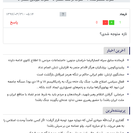
فرهاد
۰۵:۱۴ - ۱۳۹۶/۰۳/۳۱
پاسخ
0
1
تازه متوجه شدی؟
آخرین اخبار
فرمانده سابق سپاه انصارالرضا خراسان جنوبی: «اجتماعات مردمی تا اطلاع ثانوی ادامه دارد»
رشیدی‌کوچی: پزشکیان هرگز اقدام منجر به افزایش تنش انجام نداد
سخنگوی ارتش: نظم ایرانی حاکم بر تنگه هرمز غیرقابل بازگشت است
فعال سیاسی اصلاح طلب: جنگ یک «نه» بزرگ به رادیکالیسم ۱۸ و ۱۹ دی بود/ مسأله جامعه
این نبود که پهلوی‌گراها بیایند و زخم‌های عمیق‌تری ایجاد کنند بلکه...
مرعشی: گرفتن انتقام رهبر شهید، فرماندهان و مردم باید به شرط عدم تضاد با منافع ایران و
ملت ایران باشد/ با حضور رهبری معنی ندارد عده‌ای بگویند جنگ باشد!
پربیننده‌ترین
گفتاری از آیت‌الله جوادی آملی که دوباره مورد توجه قرار گرفت؛ اگر کسی عامداً وحدت اسلامی را
به هم می‌زند، با او مبارزه کنید، ولو عمامه من بر سرش باشد!