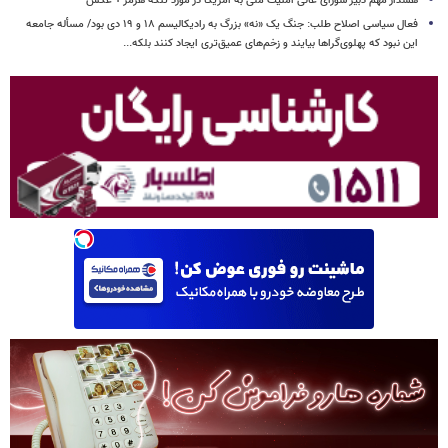
هشدار مهم دبیر شورای عالی امنیت ملی به آمریکا در مورد تنگه هرمز + عکس
فعال سیاسی اصلاح طلب: جنگ یک «نه» بزرگ به رادیکالیسم ۱۸ و ۱۹ دی بود/ مسأله جامعه
این نبود که پهلوی‌گراها بیایند و زخم‌های عمیق‌تری ایجاد کنند بلکه...