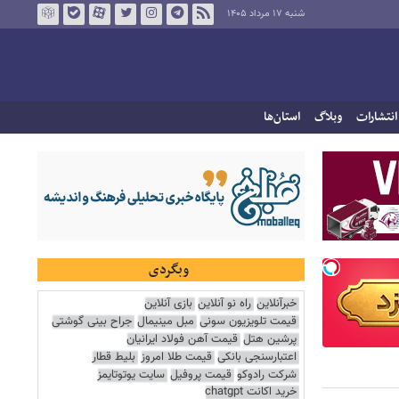
شنبه ۱۷ مرداد ۱۴۰۵
انتشارات
وبلاگ
استان‌ها
وبگردی
خبرآنلاین
راه نو آنلاین
بازی آنلاین
قیمت تلویزیون سونی
مبل مینیمال
جراح بینی گوشتی
پرشین هتل
قیمت آهن فولاد ایرانیان
اعتبارسنجی بانکی
قیمت طلا امروز
بلیط قطار
شرکت رادوکو
قیمت پروفیل
سایت یوتوتایمز
خرید اکانت chatgpt