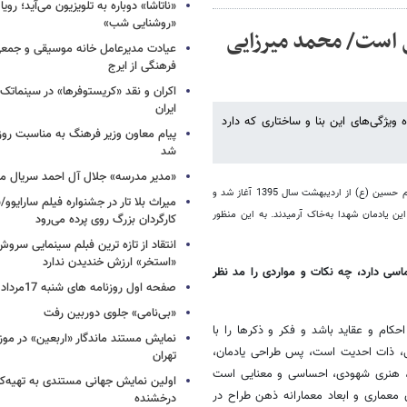
«ناتاشا» دوباره به تلویزیون می‌آید؛ رویا
«روشنایی شب»
ی است/ محمد میرزایی
عیادت مدیرعامل خانه موسیقی و جمعی 
فرهنگی از ایرج
اکران و نقد «کریستوفرها» در سینماتک 
ایران
ویژگی‌های این بنا و ساختاری که دارد
پیام معاون وزیر فرهنگ به مناسبت روز 
شد
«مدیر مدرسه» جلال آل احمد سریال م
به گزارش خبرگزاری خبرآنلاین، بنای یادبود شهدای گمنام و مفقودالاثر در دانشگاه جامع امام حسین (ع) از اردیبهشت سال 1395 آغاز شد و
میراث بلا تار در جشنواره فیلم سارایوو
ام در بستر مقدس این یادمان شهدا به‌خاک آرمیدند. به این منظور
کارگردان بزرگ روی پرده می‌رود
انتقاد از تازه ترین فبلم سینمایی س
«استخر» ارزش خندیدن ندارد
اسی دارد، چه نکات و مواردی را مد نظر
صفحه اول روزنامه های شنبه 17مرداد 1405
«بی‌نامی» جلوی دوربین رفت
حکام و عقاید باشد و فکر و ذکرها را با
نمایش مستند ماندگار «اربعین» در مو
ی، ذات احدیت است، پس طراحی یادمان،
تهران
ان، هنری شهودی، احساسی و معنایی است
اولین نمایش جهانی مستندی به تهیه‌کن
معماری و ابعاد معمارانه‌ ذهن طراح در
درخشنده