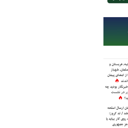
یه، عربستان و
لمان، شهباز
ز امضای پیمان
ندند
برنگار بودید چه
ور در نشست
د؟
ان ارسال اسلحه
شد / تد کروز:
روی کار بیاید یا
جز جمهوری