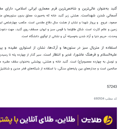
گنبد به‌عنوان عالی‌ترین و شاخص‌ترین فرم معماری ایرانی اسلامی، دارای
آسمانی شدن شهداست.
هشتی زیر گنبد خانه که به‌صورت معلق بدون ستون‌های مت
صعود، عروج و پرواز شهدا و نشان از هشت سال دفاع مقدس است.
مکعب چهارضلعی ایجا
زمین و عالم کثرت است.
شکل طاق‌نما با قوس سبز و ایوان مسقف روی گنبد، جهت دعوت ب
وحدت، حریم دنیا و آزاد شدن به‌وسیله‌ آن و نشانی از لوگوی دانشگاه است.
استفاده از متریال سبز در ستون‌ها و آرک‌ها، نشان از استواری عقیده و پیر
علیه‌السلام و فرهنگ عاشورا، غدیر و انتظار است.
سیر گذار از چهارده پله تا رسیدن
و توسل به چهارده معصوم(ع) است.
گنبد خانه و هشتی، پوششی به‌عنوان سقف مقبره مطه
صالحین است و
جداره‌های بین پایه‌های سنگی، با استفاده از شبکه‌های فخر مدین و شناشیل،
57243
کد مطلب
690934