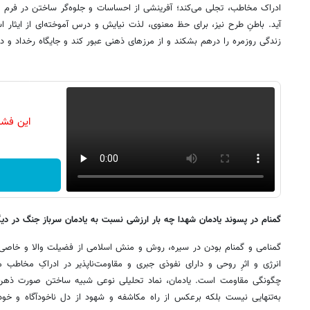
ادراک مخاطب، تجلی می‌کند؛ آفرینشی از احساسات و جلوه‌گر ساختن در فرم م
‌آید. باطنِ طرح نیز، برای حظ معنوی، لذت نیایش و درس آموخته‌ای از ایثار ا
زندگی روزمره را درهم بشکند و از مرزهای ذهنی عبور کند و جایگاه رخداد و د
این فشا
گمنام در پسوند یادمان شهدا چه بار ارزشی نسبت به یادمان سرباز جنگ در دیگ
گمنامی و گمنام بودن در سیره، روش و منش اسلامی از فضیلت والا و خاصی برخ
انرژی و اثرِ روحی و دارای نفوذی جبری و مقاومت‌ناپذیر در ادراکِ مخاطب 
چگونگی مقاومت است. یادمان، نماد تحلیلی نوعی شبیه ساختن صورت ذهن ا
به‌تنهایی نیست بلکه برعکس از راه مکاشفه و شهود از دل ناخودآگاه و خودآ