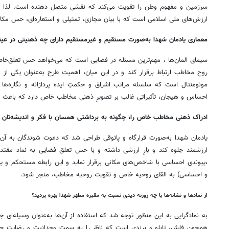
سرزمین و مفهوم وطن را تقویت می‌کند که نقشی متصل دهنده است. لذا بنای
ارزش‌های ملی اسلامی است که با بیان مجازی، تمثیلی و استعاره‌ای، حس مکان ر
معماری یادمان شهدا به‌صورت مستقیم و غیرمستقیم دارای چه ذهنیتی در عین
سیمای المان‌ها ، مهم‌ترین مسئله در فضایی است که می‌خواهد حس تعلق‌خاطر
روح مخاطب ارتباط برقرار کند و در این میان، اهمیت طرح به‌عنوان یکی از مه
مونومنتال است که سلسله مراتب اشراق و حکمتِ ایده پردازانه و نگاره‌ها ر
احساس و هیجان، تأثیراتی غالب بر تصویرِ ذهنی مخاطب خاص دارد که باعث خا
ادراک ذهنی مخاطب خاص را، چگونه به برداشتی همسان با فکر و اندیشه‌تان د
یادمان شهدا به‌صورت قرارگاه و پاتوقی طراحی شد که دعوت شوندگان به آن، 
ارزشمند جلوه کند و بارِ ارزشی داشته و با حس تعلق فضایی به نماد مقتدران
،پیوندی احساسی با شاخص‌های مکانی برقرار نماید و این رابطه‌ مستحکم و پر
و احساسی) به القای روحیه خاص و تقویت روحیه مخاطب، منجر شود.
از نمادها و نشانه‌ها با چه روزنه دیدی نسبت به مقبره مطهر شهدا بهره ‌بردید؟
به نمادگرایی به این منظور توجه شد که استفاده از آن‌ها به‌عنوان وسیله‌ای
همچون فلش، تابلو و برندی است که ناظر را به سمت وحدانیت و رضایت حق، 