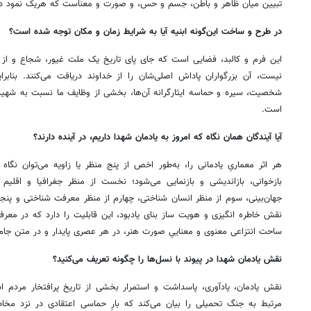
تبیین میان ظاهر و باطن، جسم و حس، و صورت و معناست که هریک نمود د
در طرح و ساخت این‌گونه ابنیه آیا به شرایط زمان و مکان توجه شده است؟
این فرم و کالبد، فضایی است که جای پای تاریخ یک ملت غیور، شجاع و از 
نیست، آن بزرگواران پاداش اصلی‌شان را از خداوند دریافت می‌کنند. بنابرا
شخصیت، سیره و حماسه ایثارگرانه‌ آن‌ها، بخشی از وظایف ما نسبت به شهید و 
است.
آیا آیندگان همان نگاه که امروز به یادمان شهدا داریم، در آینده دارند؟
هر اثر معماریِ یادمانی را، به‌طور اخص از پنج منظر یا زاویه‌ می‌توان نگاه
بازخوانی، بازاندیشی و بازنمایی می‌شود؛ نخست از منظر جغرافیا و اقلی
جهان‌بینی، سوم از منظر انسان شناختی، چهارم از منظر معرفت شناختی و پنجم 
نقش خاطره انگیزی و هویت ساز بنای یادبود، این قابلیت را دارد که در معرفی ن
ساحت انتزاعی معنوی و معناییِ صورت هنر، در هر عصری پایدار و در متن جام
نقش یادمان شهدا در پیوند با نسل‌ها را چگونه تعریف می‌کنید؟
نقش یادمان، یادآوری، پاسداشت و استمرار بخشی از تاریخ پرافتخار مردم 
مرتبط به جنگ تحمیلی را بیان می‌کند که بارِ حماسی اعتقادی در نزد مخ