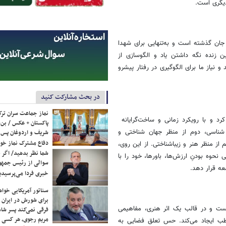
یگری است.
جان گذشته است و به‌تنهایی برای شهدا
ین زنده نگه داشتن یاد و الگوسازی از
نیاز ما برای الگوگیری در رفتار پیشرو
در بحث مشارکت کنید
نماز جماعت سران ترک
 کرد و با رویکرد زمانی و ساخت‌گرایانه
پاکستان + عکس / بن‌س
م شناسی، دوم از منظر جهان شناختی و
شریف و اردوغان پس ا
دفاع مشترک نماز خوا
از منظر هنر و زیباشناختی. از این روی،
شما نظر بدهید/ اگر خ
حوه‌ بودنِ ارزش‌ها، باورها‌، خود را با
سوالی از رئیس جمه
عه قرار دهد.
خبری فردا می‌پرسیدی
سناتور آمریکایی خواه
برای شورش در ایران 
است و در قالب یک اثر هنری، مفاهیمی
فرقی نمی‌کند پسر شاه 
مریم رجوی، هر کسی 
اطب ایجاد می‌کند. حس تعلق فضایی به