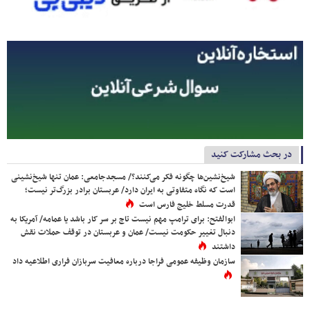
در بحث مشارکت کنید
شیخ‌نشین‌ها چگونه فکر می‌کنند؟/ مسجدجامعی: عمان تنها شیخ‌نشینی
است که نگاه متفاوتی به ایران دارد/ عربستان برادر بزرگ‌تر نیست؛
قدرت مسلط خلیج فارس است
ابوالفتح: برای ترامپ مهم نیست تاج بر سر کار باشد یا عمامه/ آمریکا به
دنبال تغییر حکومت نیست/ عمان و عربستان در توقف حملات نقش
داشتند
سازمان وظیفه عمومی فراجا درباره معافیت سربازان فراری اطلاعیه داد