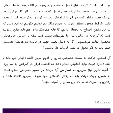
وی ادامه داد: " اگر به دنبال تحول هستیم و می‌‏خواهیم 80 درصد اقتصاد دولتی
را به 80 درصد اقتصاد بخش‌‏خصوصی تبدیل کنیم، حتماً باید ارکان کار عوض شود.
در یک جمله فضای کسب و کار با الزاماتش باید به گونه‌‏ای دیگر جلوه کند تا هدف
تغییر شرایط موجود محقق شود. به عنوان مثال نمی‌‏توانیم بگوییم به این دلیل که
در این مقطع احتیاج به یخچال داریم، کارخانه موزاییک‌‏سازی هم باید یخچال تولید
کند. آن کارخانه بر اساس نیاز ما نمی‌‏تواند تولید کند، بلکه بر اساس ابزارهایش
محصول تولید می‌‏کند.پس اگر به دنبال تغییر جهت در برنامه‌‏ریزی‌‏هایمان هستیم،
حتماً باید به فکر تحول در تمام الزامات کار باشیم. "
آل اسحاق حرکت به سمت خصوصی سازی را لزوم امروز اقتصاد ایران می داند و
اعتقاد دارد دولت نباید فعالیتی انجام دهد که اقتصاد ایران در گمراهی به سر ببرد:
" آنچه اکنون نیاز ضروری به شمار می آید حرکت در مسیر خصوصی سازی است.
به همین جهت دولت باید به رفتار اقتصادی خود توجه بسیاری داشته باشد و
رفتاری را صورت ندهد که این مسیر را گمراه سازد."
کد مطلب
698