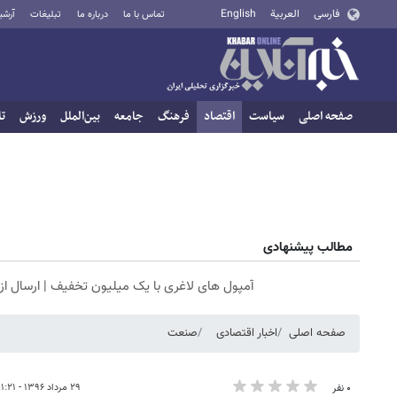
فارسی
العربية
English
تماس با ما
درباره ما
تبلیغات
آرشی
صفحه اصلی
سیاست
اقتصاد
فرهنگ
جامعه
بین‌الملل
ورزش
تا
مطالب پیشنهادی
آمپول های لاغری با یک میلیون تخفیف | ارسال از 
صفحه اصلی
اخبار اقتصادی
صنعت
۲۹ مرداد ۱۳۹۶ - ۱۱:۲۱
۰ نفر