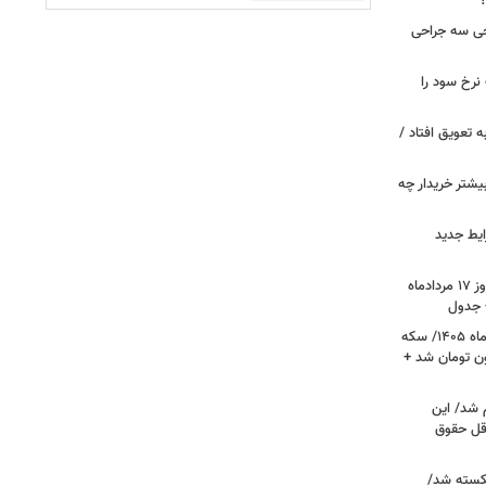
؟
 خروجی سه جراحی
نرخ سود را
ین خانوارها به تعویق افتاد /
بیشتر خریدار چه
ایط جدید
قیمت جدید دلار، یورو و سایر ارزها امروز ۱۷ مردادماه
قیمت جدید طلا و سکه امروز ۱۷ مردادماه ۱۴۰۵/ سکه
رز عبور کرد؛ طلا ۱۹ میلیون تومان شد +
 شد/ این
قل حقوق
کسته شد/