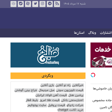
شنبه ۱۷ مرداد ۱۴۰۵
انتشارات
وبلاگ
استان‌ها
وبگردی
خبرآنلاین
راه نو آنلاین
بازی آنلاین
یان خاموشی‌ها
قیمت تلویزیون سونی
مبل مینیمال
جراح بینی گوشتی
پرشین هتل
قیمت آهن فولاد ایرانیان
اعتبارسنجی بانکی
قیمت طلا امروز
بلیط قطار
ر جاده مخصوص
شرکت رادوکو
قیمت پروفیل
سایت یوتوتایمز
ان تامین
خرید اکانت chatgpt