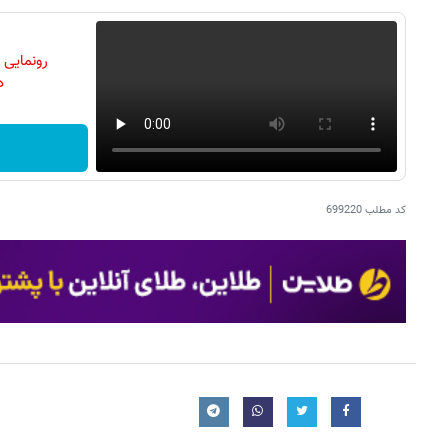
رونمایی
دن
کد مطلب
699220