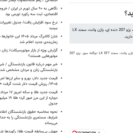
اجتماعی / رقم مابه‌التفاوت چقدر است
نگاهی به ۹۰ سال تورم در ایران /
اقتصادی، ثبت سه رکورد تورمی بود
نرخ سود افزایش یافت/ جدول تغییرات 
ببینید
میزان نوشت:با مبلغ 35 میلیون تومان امکان خرید خودروهایی مانند پژو پارس، پژو 207 دنده ای، پاژن وانت، سمند LX
شارژ کالابرگ مرداد ۱۴۰۵ ا
زمان‌بندی جدید اعلام شد
گزارش ویژه از بازار موتورسیکلت/ زنان 
امکان خرید خودروهایی مانند پژو پارس، پژو 207 دنده‌ای، پاژن وانت، سمند LX EF7 دوگانه سوز، پژو 207
موتورهایی هستند؟
خبر مهم درباره قانون بازنشستگی / شر
بازنشستگی زنان و مردان مشخص شد
۱۴۰۵/ ریزش قیمت دلار شدت گرفت + جدول
دوباره از این م
جدول
نحوه محاسبه حقوق بازنشستگان اعلام
شرایط، مستمری بازنشستگی را به حدا
می‌رساند
جهش بی‌سابقه قیمت طلا؛ رکوردها ش