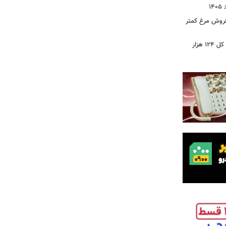
 فروش مرغ کمتر
فتح کانال ۵.۵ میلیونی بورس/شاخص کل ۱۲۴ هزار