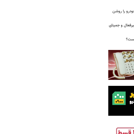
ودرو را روشن
یرفعال و جمینای
یست؟