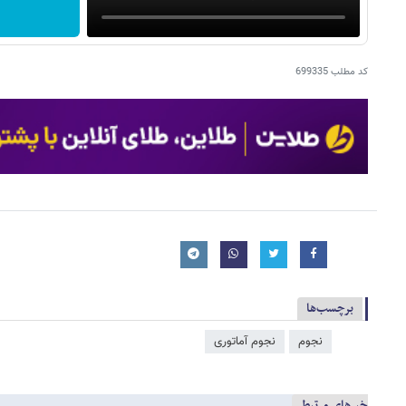
کد مطلب
699335
برچسب‌ها
نجوم
نجوم آماتوری
خبرهای مرتبط