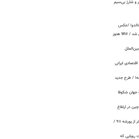
پیکر و شارژ بی‌سیم
ونالدو! /عکس
بوگاتی سفارشی با نام «دِستِریِر» معرفی شد / W۱۶ هنوز
اینترنت بین‌الملل
اقتصادی ایرانی
دید برای خودروهای ۲۰ ساله! / طرح جدید
 جهان شکوفا
ین در ارتفاع
پیچ‌های ۳۱ میلیارد تومانی پاگانی، گران‌تر از پورشه ۹۱۱ /
 سه قابلیت رویایی که