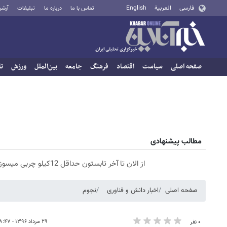
فارسی
العربية
English
تماس با ما
درباره ما
تبلیغات
آرشی
صفحه اصلی
سیاست
اقتصاد
فرهنگ
جامعه
بین‌الملل
ورزش
تا
مطالب پیشنهادی
از الان تا آخر تابستون حداقل 12کیلو چربی میسوزونی🧨
صفحه اصلی
اخبار دانش و فناوری
نجوم
۲۹ مرداد ۱۳۹۶ - ۱۸:۴۷
۰ نفر