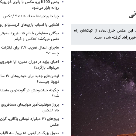
ردمی K100 پرو مکس با باتری غول‌
روانه بازار می‌شود
نی
چرا جلوپنجره‌ها حذف شدند؟ /عکس
آشنایی با اسباب‌ بازی‌های کریستیانو ر
 این عکس خارق‌العاده از کهکشان راه
-فیروزآباد گرفته شده است.
نفس می‌کشد /عکس و فیلم
ماجرای اعمال ضریب ۲.۷ برای 
چیست؟
احیای پراید در دوران مدرن؛ آیا خودروی 
می‌تواند بازگردد؟
آپشن‌های ج
تویوتا چیست؟
چگونه حیات‌وحش در آلوده‌ترین منطقه
شد؟
پرواز موفقیت‌آمیز هواپیمای مسافربری چ
بالا /عکس
عکس
تحول بزرگ در آیفون ۱۸ پرو/