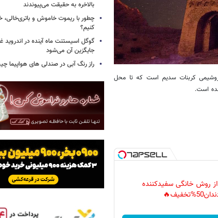
بالاخره به حقیقت می‌پیوندند
چطور با ریموت خاموش و باتری‌خالی، خ
کنیم؟
گوگل اسیستنت ماه آینده در اندروید غ
جایگزین آن می‌شود
راز رنگ آبی در صندلی های هواپیما چ
تروشیمی کربنات سدیم است که تا محل
 از روش خانگی سفیدکننده
دان50%تخفیف🔥