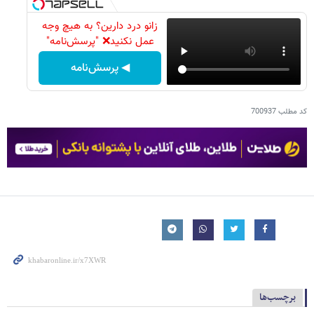
زانو درد دارین؟ به هیچ وجه
عمل نکنید❌ "پرسش‌نامه"
◀ پرسش‌نامه
کد مطلب
700937
برچسب‌ها