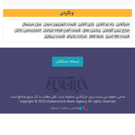
وبگردی
خبرآنلاین
راه نو آنلاین
بازی آنلاین
قیمت تلویزیون سونی
مبل مینیمال
جراح بینی گوشتی
پرشین هتل
قیمت آهن فولاد ایرانیان
اعتبارسنجی بانکی
قیمت طلا امروز
بلیط قطار
شرکت رادوکو
قیمت پروفیل
نسخه دسکتاپ
تمامی حقوق این سایت برای خبرآنلاین محفوظ است. نقل مطالب با ذکر منبع بلامانع است.
Copyright © 2025 khabaronline News Agancy, All rights reserved
طراحی و تولید: نستوه