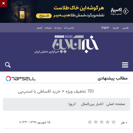
×
فارسی
العربية
English
تماس با ما
درباره ما
تبلیغات
آرشیو
پنجشنبه ۱۵ مرداد ۱۴۰۵
مطالب پیشنهادی
70٪ تخفیف ویژه + خرید اقساطی با اسنپ‌پی
صفحه اصلی
اخبار بین‌الملل
اروپا
۱۵ شهریور ۱۳۹۶ - ۱۱:۳۳
۰ نفر