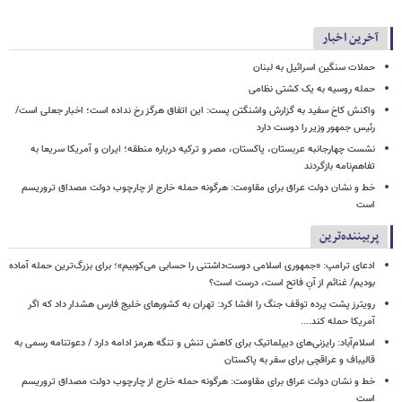
آخرین اخبار
حملات سنگین اسرائیل به لبنان
حمله روسیه به یک کشتی نظامی
واکنش کاخ سفید به گزارش واشنگتن پست: این اتفاق هرگز رخ نداده است؛ اخبار جعلی است/
رئیس جمهور وزیر را دوست دارد
نشست چهارجانبه عربستان، پاکستان، مصر و ترکیه درباره منطقه؛ ایران و آمریکا سریعا به
تفاهم‌نامه بازگردند
خط و نشان دولت عراق برای مقاومت: هرگونه حمله خارج از چارچوب دولت مصداق تروریسم
است
پربیننده‌ترین
ادعای ترامپ: «جمهوری اسلامی دوست‌داشتنی را حسابی می‌کوبیم»؛ برای بزرگ‌ترین حمله آماده
بودیم/ غنائم از آنِ فاتح است، درست است؟
رویترز پشت پرده توقف جنگ را افشا کرد: تهران به کشورهای خلیج فارس هشدار داد که اگر
آمریکا حمله کند....
اسلام‌آباد: رایزنی‌های دیپلماتیک برای کاهش تنش و تنگه هرمز ادامه دارد / دعوتنامه رسمی به
قالیباف و عراقچی برای سفر به پاکستان
خط و نشان دولت عراق برای مقاومت: هرگونه حمله خارج از چارچوب دولت مصداق تروریسم
است