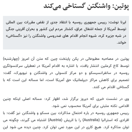
پوتین: واشنگتن گستاخی می‌کند
ایرنا نوشت: رییس جمهوری روسیه با انتقاد جدی از نقض مقررات بین المللی
توسط آمریکا از جمله اشغال عراق، کشتار مردم این کشور و بحران آفرینی جنگی
در شبه جزیره کره، شیوه انجام اقدام های ضدروسی واشنگتن را نیز «گستاخی»
خواند.
پوتین در مصاحبه مطبوعاتی در پکن پایتخت چین که متن آن امروز (چهارشنبه)
توسط کاخ کرملین انتشار یافت، با اشاره به اقدام آمریکا در تعطیلی سرکنسولگری
روسیه در سانفرانسیسکو و دو مرکز کنسولی در واشنگتن و نیویورک، گفت:
تصمیم برای کاهش مراکز دیپلماتیک حق آمریکا است، اما مساله این است که با
گستاخی اقدام می کنند.
وی در نشست خبری که دیروز برگزار شد، اظهار کرد: مساله اصلی اینکه چنین
اقدامی نکته مثبتی برای آمریکا محسوب نمی شود.
رییس جمهوری روسیه در باره احتمال مذاکرات بین مسکو و واشنگتن نیز گفت: با
افرادی که استرالیا (Australia) را با اتریش (Austria) اشتباه می گیرند، چگونه می
توان مذاکره کرد. هیچ کاری در این مورد نمی توان کرد. چنین دیده می شود این