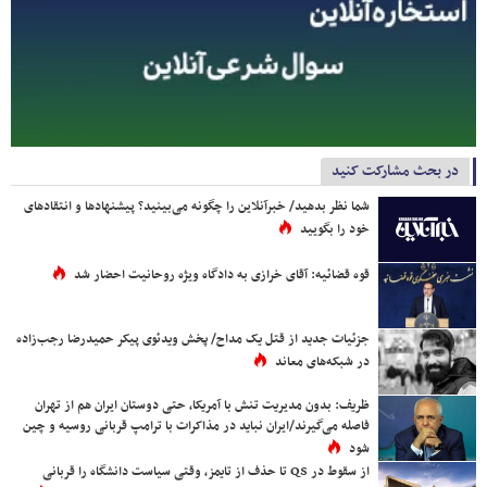
در بحث مشارکت کنید
شما نظر بدهید/ خبرآنلاین را چگونه می‌بینید؟ پیشنهادها و انتقادهای
خود را بگویید
قوه قضائیه: آقای خرازی به دادگاه ویژه روحانیت احضار شد
جزئیات جدید از قتل یک مداح/ پخش ویدئوی پیکر حمیدرضا رجب‌زاده
در شبکه‌های معاند
ظریف: بدون مدیریت تنش با آمریکا، حتی دوستان ایران هم از تهران
فاصله می‌گیرند/ایران نباید در مذاکرات با ترامپ قربانی روسیه و چین
شود
از سقوط در QS تا حذف از تایمز، وقتی سیاست دانشگاه را قربانی