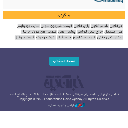
وبگردی
خبرآنلاین
راه نو آنلاین
بازی آنلاین
قیمت تلویزیون سونی
سایت یوتوتایمز
مبل مینیمال
جراح بینی گوشتی
پرشین هتل
قیمت آهن فولاد ایرانیان
اعتبارسنجی بانکی
قیمت طلا امروز
بلیط قطار
شرکت رادوکو
قیمت پروفیل
نسخه دسکتاپ
تمامی حقوق این سایت برای خبرآنلاین محفوظ است. نقل مطالب با ذکر منبع بلامانع است.
Copyright © 2025 khabaronline News Agancy, All rights reserved
طراحی و تولید: نستوه