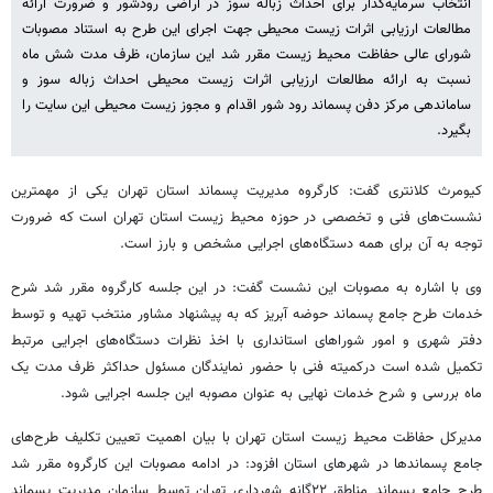
انتخاب سرمایه‌گذار برای احداث زباله سوز در اراضی رودشور و ضرورت ارائه
مطالعات ارزیابی اثرات زیست محیطی جهت اجرای این طرح به استناد مصوبات
شورای عالی حفاظت محیط زیست مقرر شد این سازمان، ظرف مدت شش ماه
نسبت به ارائه مطالعات ارزیابی اثرات زیست محیطی احداث زباله سوز و
ساماندهی مرکز دفن پسماند رود شور اقدام و مجوز زیست محیطی این سایت را
بگیرد.
کیومرث کلانتری گفت: کارگروه مدیریت پسماند استان تهران یکی از مهمترین
نشست‌های فنی و تخصصی در حوزه محیط زیست استان تهران است که ضرورت
توجه به آن برای همه دستگاه‌های اجرایی مشخص و بارز است.
وی با اشاره به مصوبات این نشست گفت: در این جلسه کارگروه مقرر شد شرح
خدمات طرح جامع پسماند حوضه آبریز که به پیشنهاد مشاور منتخب تهیه و توسط
دفتر شهری و امور شوراهای استانداری با اخذ نظرات دستگاه‌های اجرایی مرتبط
تکمیل شده است درکمیته فنی با حضور نمایندگان مسئول حداکثر ظرف مدت یک
ماه بررسی و شرح خدمات نهایی به عنوان مصوبه این جلسه اجرایی شود.
مدیرکل حفاظت محیط زیست استان تهران با بیان اهمیت تعیین تکلیف طرح‌های
جامع پسماندها در شهرهای استان افزود: در ادامه مصوبات این کارگروه مقرر شد
طرح جامع پسماند مناطق ۲۲‌گانه شهرداری تهران توسط سازمان مدیریت پسماند