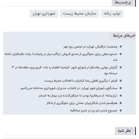
برچسب‌ها
تولید زباله
سازمان محیط زیست
شهرداری تهران
خبرهای مرتبط
وضعیت ترافیکی تهران در دومین روز مهر
دستور نجفی برای جلوگیری از صدور فروش تراکم سیار در پایتخت/ رانت طلبکاران تخته
شد
گزارش نهایی پلاسکو در شورای شهر: فرضیه انفجار رد شد؛ فروریزی سقف‌ها در ۳
مرحله بود
فیلم | درگیری لفظی رضا کیانیان با فعالان محیط زیست
سخنگوی شورای شهر تهران: در انتخاب مدیران شهرداری مداخله نمی‌کنیم
تراریخته؛ از سرطان‌زا بودن تا منتقل‌کننده ژن بیمار به انسان
هم‌قسم شدن شکارچیان محلی برای جلوگیری از شکار
مجروح شدن دو زن در مترو صادقیه
نظر شما