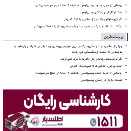
رونمایی از خرید جدید پرسپولیس؛ هافبک ۱۹ ساله در جمع سرخپوشان
هشدار تارتار در رختکن پرسپولیس
اگر کریستیانو رونالدو رئال مادرید را ترک نمی‌کرد...
بازگشت تد لاسو با یک ایده جذاب؛ روایت هالیوود از یک انقلاب ورزشی
پربیننده‌ترین
چرا رئال مادرید و منچستریونایتد و بایرن مونیخ روزبه روز پولدارتر می شوند و بارسلونا و
یوونتوس به سمت ورشکستگی می روند؟
اگر کریستیانو رونالدو رئال مادرید را ترک نمی‌کرد...
جیب پر پول اماراتی‌ها از ملی‌پوشان ایرانی
رونمایی از خرید جدید پرسپولیس؛ هافبک ۱۹ ساله در جمع سرخپوشان
هشدار تارتار در رختکن پرسپولیس