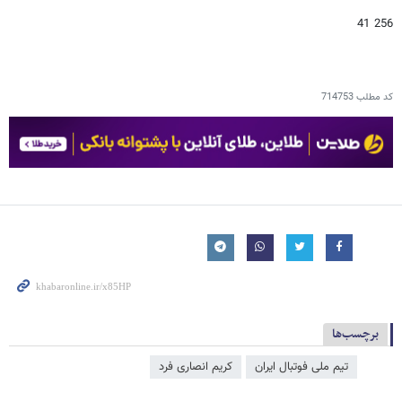
256 41
کد مطلب
714753
برچسب‌ها
تیم ملی فوتبال ایران
کریم انصاری فرد