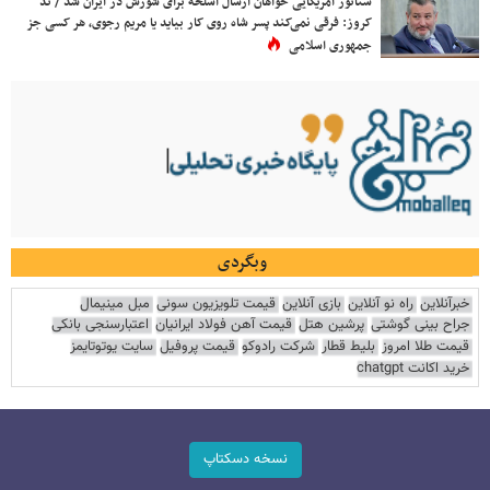
سناتور آمریکایی خواهان ارسال اسلحه برای شورش در ایران شد / تد
کروز: فرقی نمی‌کند پسر شاه روی کار بیاید یا مریم رجوی، هر کسی جز
جمهوری اسلامی
وبگردی
خبرآنلاین
راه نو آنلاین
بازی آنلاین
قیمت تلویزیون سونی
مبل مینیمال
جراح بینی گوشتی
پرشین هتل
قیمت آهن فولاد ایرانیان
اعتبارسنجی بانکی
قیمت طلا امروز
بلیط قطار
شرکت رادوکو
قیمت پروفیل
سایت یوتوتایمز
خرید اکانت chatgpt
نسخه دسکتاپ