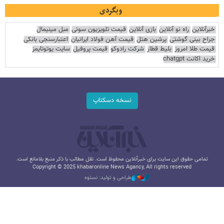
وبگردی
خبرآنلاین
راه نو آنلاین
بازی آنلاین
قیمت تلویزیون سونی
مبل مینیمال
جراح بینی گوشتی
پرشین هتل
قیمت آهن فولاد ایرانیان
اعتبارسنجی بانکی
قیمت طلا امروز
بلیط قطار
شرکت رادوکو
قیمت پروفیل
سایت یوتوتایمز
خرید اکانت chatgpt
نسخه دسکتاپ
تمامی حقوق این سایت برای خبرآنلاین محفوظ است. نقل مطالب با ذکر منبع بلامانع است.
Copyright © 2025 khabaronline News Agancy, All rights reserved
طراحی و تولید: نستوه