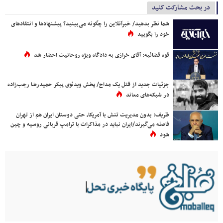
در بحث مشارکت کنید
شما نظر بدهید/ خبرآنلاین را چگونه می‌بینید؟ پیشنهادها و انتقادهای
خود را بگویید
قوه قضائیه: آقای خرازی به دادگاه ویژه روحانیت احضار شد
جزئیات جدید از قتل یک مداح/ پخش ویدئوی پیکر حمیدرضا رجب‌زاده
در شبکه‌های معاند
ظریف: بدون مدیریت تنش با آمریکا، حتی دوستان ایران هم از تهران
فاصله می‌گیرند/ایران نباید در مذاکرات با ترامپ قربانی روسیه و چین
شود