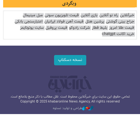
وبگردی
خبرآنلاین
راه نو آنلاین
بازی آنلاین
قیمت تلویزیون سونی
مبل مینیمال
جراح بینی گوشتی
پرشین هتل
قیمت آهن فولاد ایرانیان
اعتبارسنجی بانکی
قیمت طلا امروز
بلیط قطار
شرکت رادوکو
قیمت پروفیل
سایت یوتوتایمز
خرید اکانت chatgpt
نسخه دسکتاپ
تمامی حقوق این سایت برای خبرآنلاین محفوظ است. نقل مطالب با ذکر منبع بلامانع است.
Copyright © 2025 khabaronline News Agancy, All rights reserved
طراحی و تولید: نستوه