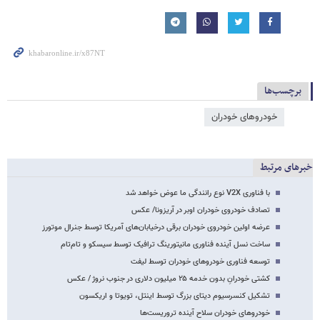
برچسب‌ها
خودروهای خودران
خبرهای مرتبط
با فناوری V2X نوع رانندگی ما عوض خواهد شد
تصادف خودروی خودران اوبر در آریزونا/ عکس
عرضه اولین خودروی خودران برقی درخیابان‌های آمریکا توسط جنرال موتورز
ساخت نسل آینده فناوری مانیتورینگ ترافیک توسط سیسکو و تام‌تام
توسعه فناوری خودروهای خودران توسط لیفت
کشتی خودرانِ بدون خدمه ۲۵ میلیون دلاری در جنوب نروژ / عکس
تشکیل کنسرسیوم دیتای بزرگ توسط اینتل، تویوتا و اریکسون
خودروهای خودران سلاح آینده تروریست‌ها