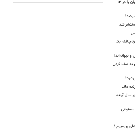
جاسوس‌افزار چینی «لایت‌اسپای»، قربانیان را در ۱۳
 بودند؟
کس
ییرنام‌یافته یک
 دیوانه‌اند!
ی به صف کردن
ی‌شود؟
نده ماند
سال آینده
 مصنوعی
ای پریمیوم /