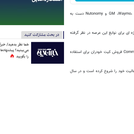
همچنین لیفت باید با رقبای دیگری در صحنه خودروهای خودران مانند GM ،Waymo، JLR و Nutonomy دست به
ی ویژه ای برای نوابغ این عرصه در نظر گرفته
در بحث مشارکت کنید
شما نظر بدهید/ خبرآن
می‌بینید؟ پیشنهادها 
بسیاری از کمپانی‌ها در این عرصه دچار محدودیت قانونی شده‌اند و اخیرا Comma.ai فروش کیت خودران برای استفاده
را بگویید
ان فعالیت خود را شروع کرده است و در سال