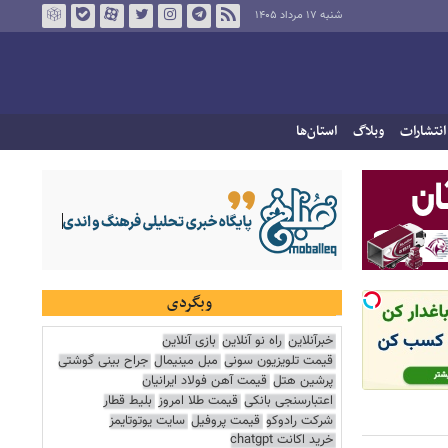
شنبه ۱۷ مرداد ۱۴۰۵
انتشارات
وبلاگ
استان‌ها
وبگردی
خبرآنلاین
راه نو آنلاین
بازی آنلاین
قیمت تلویزیون سونی
مبل مینیمال
جراح بینی گوشتی
پرشین هتل
قیمت آهن فولاد ایرانیان
اعتبارسنجی بانکی
قیمت طلا امروز
بلیط قطار
شرکت رادوکو
قیمت پروفیل
سایت یوتوتایمز
خرید اکانت chatgpt