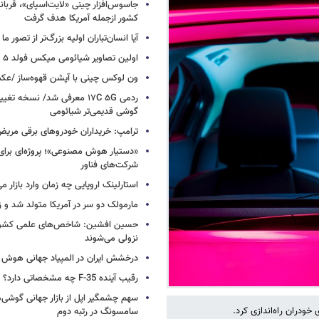
کشور ازجمله آمریکا هدف گرفت
آیا انسان‌تباران اولیه بزرگ‌تر از تصور ما
اولین تصاویر شیائومی میکس فولد ۵ منتشر شد
ون لوکس چینی با آپشن قهوه‌ساز /ع
ردمی ۱۷C ۵G معرفی شد/ نسخه تغ
گوشی قدیمی‌تر شیائومی
ترامپ: خریداران خودروهای برقی مریض و
«دستیار هوش مصنوعی»؛ پروژه‌ای برا
شرکت‌های فناور
استارلینک اروپایی چه زمان وارد بازار م
مارمولک دو سر در آمریکا متولد شد و ز
حسین افشین: شاخص‌های علمی کشور 
نزولی می‌شوند
درخشش ایران در المپیاد جهانی هوش
رقیب آینده F-35 چه مشخصاتی دارد؟
سهم چشمگیر اپل از بازار جهانی گوشی‌ه
خودران راه‌اندازی کرد.
سامسونگ در رتبه دوم