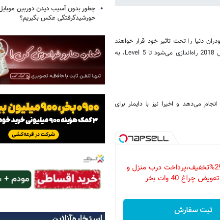
چطور بدون آسیب دیدن دوربین موبایل 
خورشیدگرفتگی عکس بگیریم؟
لیفت /Lyft معتقدند تا سال 2021 خودروهای خودران دنیا را تحت تاثیر خود قرار خواهند
داد و به همین دلیل کارخانه‌ای به مساحت 5 هزار متر مربع در پالوآلتو تا سال 2018 راه‌اندازی می‌شود تا Level 5، به
وبر مدتهاست این استراتژی را دنبال کرده و تست‌های خود را با ولوو XC90 انجام می‌دهد و اخیرا نیز با دایملر برای
فقط امروز با 29%تخفیف،پرداخت درب منزل و
ویض چراغ 40 وات بخر
ثبت سفارش