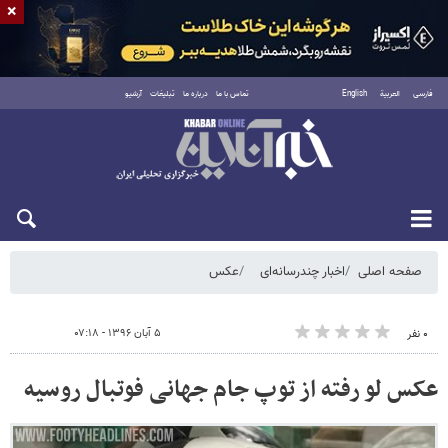
×
فارسی
العربية
English
تماس با ما
درباره ما
تبلیغات
آرشیو
شنبه ۱۷ مرداد ۱۴۰۵
صفحه اصلی
اخبار چندرسانه‌ای
عکس
۵ آبان ۱۳۹۶ - ۰۷:۱۸
۰ نفر
عکس لو رفته از توپ جام جهانی فوتبال روسیه