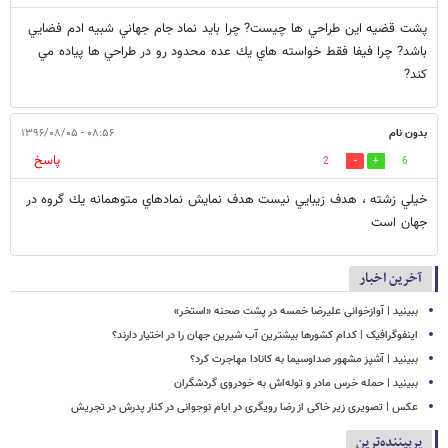
پشت قضيه اين طراحي ها چيست? چرا بايد نماد جام جهاني شبيه ادم فضايي
باشد? چرا فيفا فقط خواسته هاي يك عده محدود رو در طراحي ها پياده مي
كند?
بدون نام
۰۸:۵۶ - ۱۳۹۶/۰۸/۰۵
پاسخ
2
6
خيلي زشته ، هدف زيبايي نيست هدف نمايش نمادهاي متوهمانه يك گروه در
جهان است
آخرین اخبار
ببینید | آوازخوانی علیرضا خمسه در پشت صحنه «استخر»
اینفوگرافیک | کدام کشورها بیشترین آب شیرین جهان را در اختیار دارند؟
ببینید | آشپز مشهور صداوسیما به کانادا مهاجرت کرد؟
ببینید | حمله خرس مادر و توله‌اش به خودروی گردشگران
عکس | تصویری زیر خاکی از رضا رویگری در ایام نوجوانی در کنار پدرش در تجریش
پربیننده‌ترین