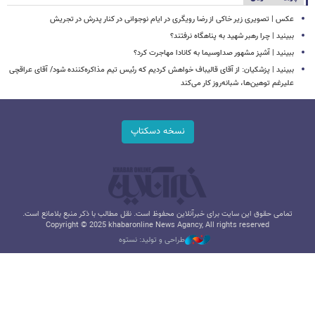
عکس | تصویری زیر خاکی از رضا رویگری در ایام نوجوانی در کنار پدرش در تجریش
ببینید | چرا رهبر شهید به پناهگاه نرفتند؟
ببینید | آشپز مشهور صداوسیما به کانادا مهاجرت کرد؟
ببینید | پزشکیان: از آقای قالیباف خواهش کردیم که رئیس تیم مذاکره‌کننده شود/ آقای عراقچی
علیرغم توهین‌ها، شبانه‌روز کار می‌کند
نسخه دسکتاپ
تمامی حقوق این سایت برای خبرآنلاین محفوظ است. نقل مطالب با ذکر منبع بلامانع است.
Copyright © 2025 khabaronline News Agancy, All rights reserved
طراحی و تولید: نستوه