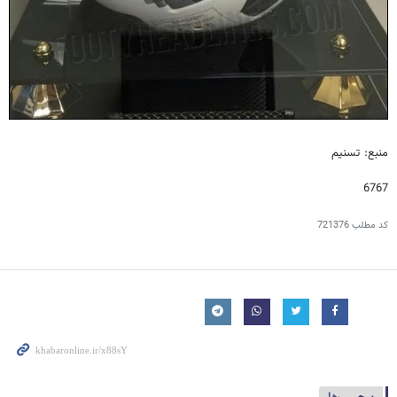
منبع: تسنیم
6767
کد مطلب
721376