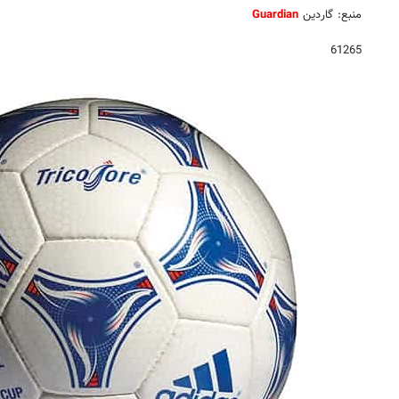
منبع: گاردین
Guardian
61265