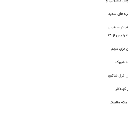
 هوش مصنوعی و
لزله‌های شدید
دنیا در سوئیس
ببینید | شادمهر عقیلی آهنگ «گل یاس» را پس از ۲۸
ن برای مردم
 به شهرک
ش غزل شاکری
کهنه‌کار
ر مکه مناسک