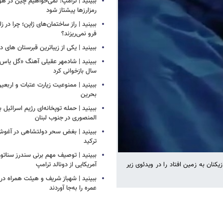
ببینید | ترامپ: نمی‌خواهیم چین در
رمزارزها پیشتاز شود
ببینید | راز ساختمان‌های ژاپن؛ چرا در ز
فرو نمی‌ریزند؟
ببینید | یکی از زیباترین قبرستان های 
سال بازخوانی کرد
ببینید | ممنوعیت زیارت عتبات و اربعی
بحرین
ببینید | حمله توپخانه‌ای رژیم اسرائیل
المنصوری در جنوب لبنان
ببینید | بغض سحر دولتشاهی در آغو
ترکید
ببینید | توصیف مهم برنی سندرز سناتور 
آمریکایی از دونالد ترامپ
یکنان به زمین افتاد را در ویدئوی زیر
ببینید | شهباز شریف و هیئت همراه د
عمره را به‌جا آوردند