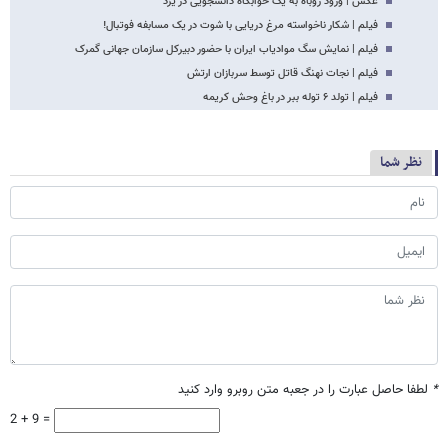
عکس | ورود روباه به یک خوابگاه دانشجویی در یزد
فیلم | شکار ناخواسته مرغ دریایی با شوت در یک مسابفه فوتبال!
فیلم | نمایش سگ موادیاب ایران با حضور دبیرکل سازمان جهانی گمرک
فیلم | نجات نهنگ قاتل توسط سربازان ارتش
فیلم | تولد ۶ توله ببر در باغ وحش کریمه
نظر شما
*
لطفا حاصل عبارت را در جعبه متن روبرو وارد کنید
2 + 9 =