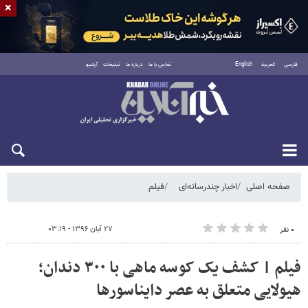
×
فارسی
العربية
English
تماس با ما
درباره ما
تبلیغات
آرشیو
پنجشنبه ۱۵ مرداد ۱۴۰۵
صفحه اصلی
اخبار چندرسانه‌ای
فیلم
۲۷ آبان ۱۳۹۶ - ۰۳:۱۹
۰ نفر
فیلم | کشف یک کوسه ماهی با ۳۰۰ دندان؛
هیولایی متعلق به عصر دایناسورها