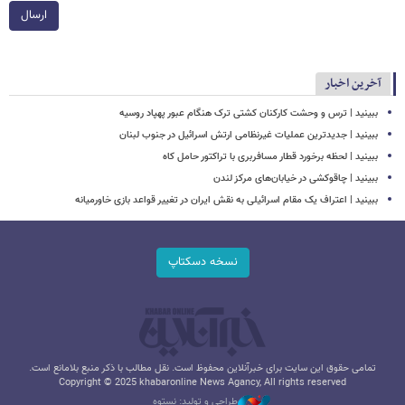
ارسال
آخرین اخبار
ببینید | ترس و وحشت کارکنان کشتی ترک هنگام عبور پهپاد روسیه
ببینید | جدیدترین عملیات غیرنظامی ارتش اسرائیل در جنوب لبنان
ببینید | لحظه برخورد قطار مسافربری با تراکتور حامل کاه
ببینید | چاقوکشی در خیابان‌های مرکز لندن
ببینید | اعتراف یک مقام اسرائیلی به نقش ایران در تغییر قواعد بازی خاورمیانه
نسخه دسکتاپ
تمامی حقوق این سایت برای خبرآنلاین محفوظ است. نقل مطالب با ذکر منبع بلامانع است.
Copyright © 2025 khabaronline News Agancy, All rights reserved
طراحی و تولید: نستوه