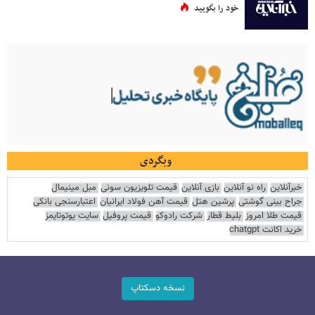
خود را بگویید
وبگردی
خبرآنلاین
راه نو آنلاین
بازی آنلاین
قیمت تلویزیون سونی
مبل مینیمال
جراح بینی گوشتی
پرشین هتل
قیمت آهن فولاد ایرانیان
اعتبارسنجی بانکی
قیمت طلا امروز
بلیط قطار
شرکت رادوکو
قیمت پروفیل
سایت یوتوتایمز
خرید اکانت chatgpt
نسخه دسکتاپ