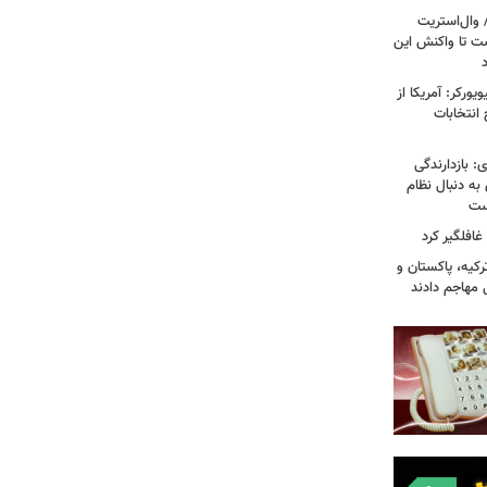
 وال‌استریت
ست تا واکنش این
ورکر: آمریکا از
 انتخابات
: بازدارندگی
 به دنبال نظام
است
غافلگیر کرد
کیه، پاکستان و
 مهاجم دادند