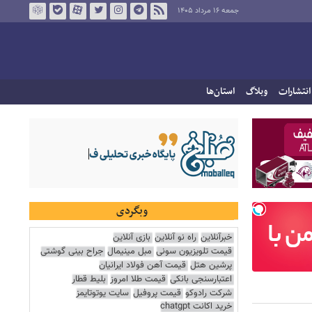
جمعه ۱۶ مرداد ۱۴۰۵
انتشارات
وبلاگ
استان‌ها
وبگردی
خبرآنلاین
راه نو آنلاین
بازی آنلاین
قیمت تلویزیون سونی
مبل مینیمال
جراح بینی گوشتی
پرشین هتل
قیمت آهن فولاد ایرانیان
اعتبارسنجی بانکی
قیمت طلا امروز
بلیط قطار
شرکت رادوکو
قیمت پروفیل
سایت یوتوتایمز
خرید اکانت chatgpt