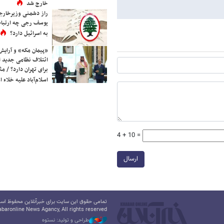
خارج شد
راز دشمنی وزیرخارجه 
یوسف رجی چه ارتباط
به اسرائیل دارد؟
«پیمان مکه» و آرایش
ائتلاف نظامی جدید 
برای تهران دارد؟ / مث
اسلام‌آباد علیه خلاء
4 + 10 =
ارسال
تمامی حقوق این سایت برای خبرآنلاین محفوظ است.
baronline News Agancy, All rights reserved
طراحی و تولید: نستوه