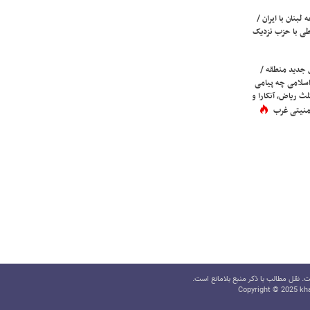
لبنان با ایران /
ی با حزب نزدیک
 جدید منطقه /
اسلامی چه پیامی
لث ریاض، آنکارا و
 امنیتی غرب
 نقل مطالب با ذکر منبع بلامانع است.
Copyright © 2025 kha