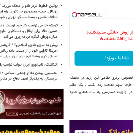
پوتین خطوط قرمز ناتو را محک می‌زند /
ژورنال: حمله محدودی به ناتو در راه ا
ائتلاف نظامی توسط مسکو ارزیابی شود
توطئه خارجی ترامپ کار خود اوست / نیوی
همین حالا برای ابطال و دستکاری نتایج
 از روش خانگی سفیدکننده
میان‌دوره‌ای کنگره برنامه‌ریزی می‌کند
دان50%تخفیف🔥
پیش به سوی ناتوی اسلامی؟ / گل‌عنبری
آمریکا کارایی خود را از دست داد؛ ریاض
امنیتی درون‌منطقه‌ای برای مهار ایران 
تخفیف ویژه!
آتلانتیک: تاب‌آوری ایران دولت ترامپ را 
نخستین پیمان دفاع جمعی اسلامی / تر
‌هایی متعددی در خصوص برتری نظامی این رژیم در منطقه
عربستان به یکدیگر تعهد دفاع در مقابل
ی با طرف سوم تعجب زده نکنند . یک مقام
 در اولویت دسترسی به سامانه‌های جدید