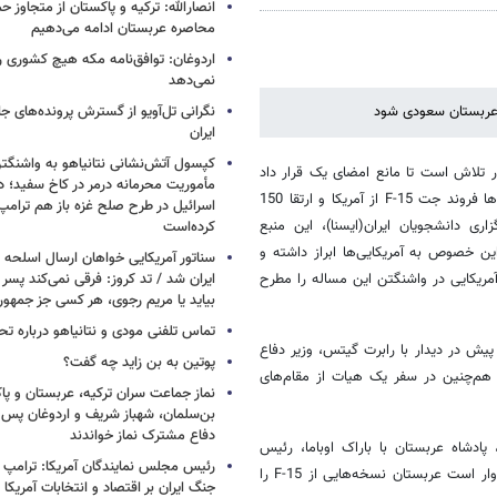
انصارالله: ترکیه و پاکستان از متجاوز ح
محاصره عربستان ادامه می‌دهیم
اردوغان: توافق‌نامه مکه هیچ کشوری ر
نمی‌دهد
و عربستان سعودی شود
نگرانی تل‌آویو از گسترش پرونده‌های ج
ایران
کپسول آتش‌نشانی نتانیاهو به واشنگتن
 تلاش است تا مانع امضای یک قرار داد
مأموریت محرمانه درمر در کاخ سفید؛ دو
بزرگ نظامی میان آمریکا و عربستان سعودی شود. این قرارداد شامل خرید ده‌ها فروند جت F-15 از آمریکا و ارتقا 150
اسرائیل در طرح صلح غزه باز هم ترام
رگزاری دانشجویان ایران(ایسنا)، این منبع
کرده‌است
ن خصوص به آمریکایی‌ها ابراز داشته و
سناتور آمریکایی خواهان ارسال اسلحه
 آمریکایی در واشنگتن این مساله را مطرح
ایران شد / تد کروز: فرقی نمی‌کند پسر 
بیاید یا مریم رجوی، هر کسی جز جمهو
تماس تلفنی مودی و نتانیاهو درباره تح
پیش در دیدار با رابرت گیتس، وزیر دفاع
پوتین به بن زاید چه گفت؟
. هم‌چنین در سفر یک هیات از مقام‌های
نماز جماعت سران ترکیه، عربستان و پ
بن‌سلمان، شهباز شریف و اردوغان پس ا
دفاع مشترک نماز خواندند
ادشاه عربستان با باراک اوباما،‌ رئیس
رئیس مجلس نمایندگان آمریکا: ترامپ 
جمهور آمریکا در واشنگتن نیز مطرح شد. با این وجود‌، رژیم صهیونیستی امیدوار است عربستان نسخه‌هایی از F-15 را
جنگ ایران بر اقتصاد و انتخابات آمریکا