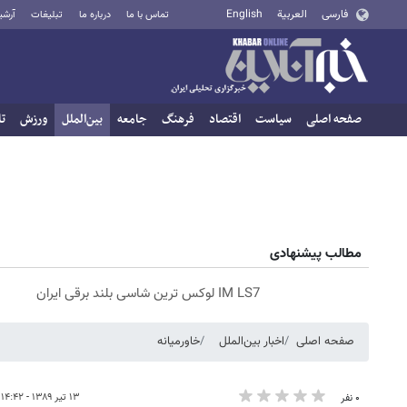
فارسی
العربية
English
تماس با ما
درباره ما
تبلیغات
آرشی
صفحه اصلی
سیاست
اقتصاد
فرهنگ
جامعه
بین‌الملل
ورزش
تا
مطالب پیشنهادی
IM LS7 لوکس ترین شاسی بلند برقی ایران
صفحه اصلی
اخبار بین‌الملل
خاورمیانه
۱۳ تیر ۱۳۸۹ - ۱۴:۴۲
۰ نفر