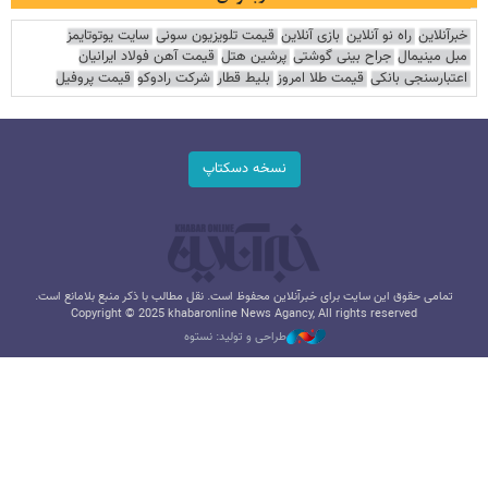
خبرآنلاین
راه نو آنلاین
بازی آنلاین
قیمت تلویزیون سونی
سایت یوتوتایمز
مبل مینیمال
جراح بینی گوشتی
پرشین هتل
قیمت آهن فولاد ایرانیان
اعتبارسنجی بانکی
قیمت طلا امروز
بلیط قطار
شرکت رادوکو
قیمت پروفیل
نسخه دسکتاپ
تمامی حقوق این سایت برای خبرآنلاین محفوظ است. نقل مطالب با ذکر منبع بلامانع است.
Copyright © 2025 khabaronline News Agancy, All rights reserved
طراحی و تولید: نستوه