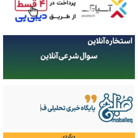
وبگردی