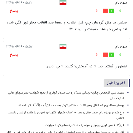
بدون نام
۱۵:۲۲ - ۱۳۸۹/۰۴/۱۶
پاسخ
0
0
بعضي ها مثل گروهاي چپ قبل انقلاب و بعضا بعد انقلاب دچار كور رنگي شده
اند و نمي خواهند حقيقت را ببينند ؟!!
بدون نام
۱۵:۵۷ - ۱۳۸۹/۰۴/۱۶
پاسخ
0
0
لقمان را گفتند ادب از که آموختی؟ گفت: از بی ادبان.
آخرین اخبار
شهید علی لاریجانی چگونه ردیابی شد؟/ روایت سردار کوثری از نحوه شهادت دبیر شورای عالی
امنیت ملی
پوستر معناداری که کانال رهبر انقلاب منتشر کرد/ وحدت مکرّراً و مؤکّداً تذکر داده شد
داغ شدن دوباره نام احمد جنتی/ دبیر ۱۰۰ ساله شورای نگهبان؛ آخرین بازمانده از نسل نخست
انقلاب
قرارگاه قدس نیروی زمینی سپاه یک اطلاعیه صادر کرد+ جزئیات
آقای رئیس جمهور! مطرح شدن شایعه استعفا، نشان داد باید در تیم رسانه ای خود تجدید نظر