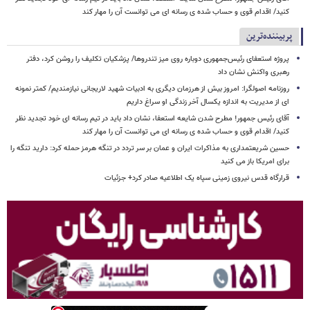
کنید/ اقدام قوی و حساب شده ی رسانه ای می توانست آن را مهار کند
پربیننده‌ترین
پروژه استعفای رئیس‌جمهوری دوباره روی میز تندروها/ پزشکیان تکلیف را روشن کرد، دفتر
رهبری واکنش نشان داد
روزنامه اصولگرا: امروز بیش از هرزمان دیگری به ادبیات شهید لاریجانی نیازمندیم/ کمتر نمونه
ای از مدیریت به اندازه یکسال آخر زندگی او سراغ داریم
آقای رئیس جمهور! مطرح شدن شایعه استعفا، نشان داد باید در تیم رسانه ای خود تجدید نظر
کنید/ اقدام قوی و حساب شده ی رسانه ای می توانست آن را مهار کند
حسین شریعتمداری به مذاکرات ایران و عمان بر سر تردد در تنگه هرمز حمله کرد: دارید تنگه را
برای امریکا باز می کنید
قرارگاه قدس نیروی زمینی سپاه یک اطلاعیه صادر کرد+ جزئیات