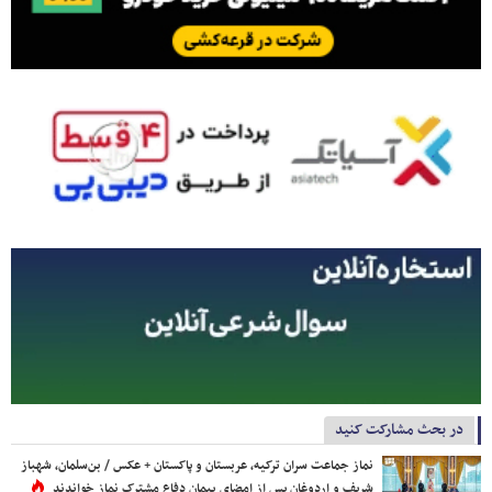
در بحث مشارکت کنید
نماز جماعت سران ترکیه، عربستان و پاکستان + عکس / بن‌سلمان، شهباز
شریف و اردوغان پس از امضای پیمان دفاع مشترک نماز خواندند