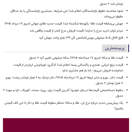
تومان شد + جدول
نحوه محاسبه حقوق بازنشستگان اعلام شد/ این شرایط، مستمری بازنشستگی را به حداقل
حقوق می‌رساند
جهش بی‌سابقه قیمت طلا؛ رکوردها شکسته شد/ قیمت جدید طلای جهانی امروز ۱۷ مرداد ۱۴۰۵
مردم توان خرید مرغ را ندارند/ قیمت فروش مرغ کمتر از قیمت واقعی شد
فتح کانال ۵.۵ میلیونی بورس/شاخص کل ۱۲۴ هزار واحد جهش کرد
پربیننده‌ترین
قیمت طلا و سکه امروز ۱۷ مردادماه ۱۴۰۵/ سکه میلیونی تغییر کرد + جدول
قیمت برنج ایرانی، هندی و پاکستانی رسما اعلام شد/ کنگری: لوبیاچیتی ارزان‌تر از قیمت
تمام‌شده فروش می‌رود، اما باز هم مشتری ندارد
قیمت دلار، یورو و سایر ارزها امروز ۱۷ مردادماه ۱۴۰۵/ دلار نزدیک به ۶ هزار تومان ریخت؛ یورو
۷ هزار تومان + جدول
سقوط دسته‌جمعی قیمت‌ها در بازار خودرو/ آخرین قیمت پژو، ری‌را، سمند، کوییک، تارا و سهند +
جدول
یک پیش‌بینی جدید درباره نرخ ارز، طلا و سکه/ منتظر سقوط قیمت طلا و دلار تا این کف قیمتی
باشیم؟