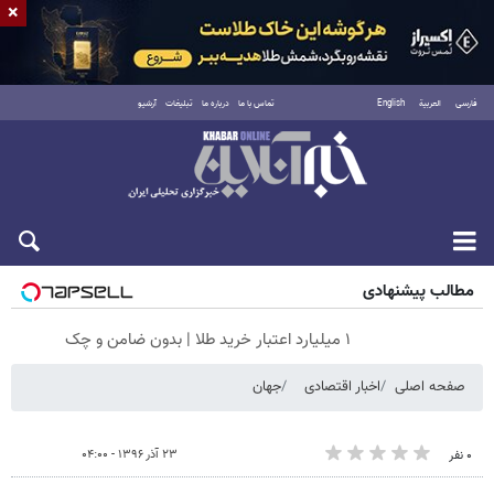
×
فارسی
العربية
English
تماس با ما
درباره ما
تبلیغات
آرشیو
شنبه ۱۷ مرداد ۱۴۰۵
مطالب پیشنهادی
۱ میلیارد اعتبار خرید طلا | بدون ضامن و چک
صفحه اصلی
اخبار اقتصادی
جهان
۲۳ آذر ۱۳۹۶ - ۰۴:۰۰
۰ نفر