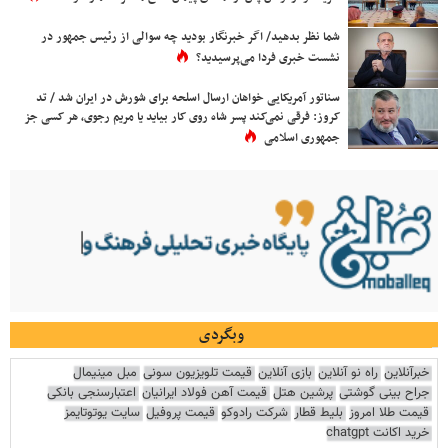
شما نظر بدهید/ اگر خبرنگار بودید چه سوالی از رئیس جمهور در
نشست خبری فردا می‌پرسیدید؟
سناتور آمریکایی خواهان ارسال اسلحه برای شورش در ایران شد / تد
کروز: فرقی نمی‌کند پسر شاه روی کار بیاید یا مریم رجوی، هر کسی جز
جمهوری اسلامی
وبگردی
خبرآنلاین
راه نو آنلاین
بازی آنلاین
قیمت تلویزیون سونی
مبل مینیمال
جراح بینی گوشتی
پرشین هتل
قیمت آهن فولاد ایرانیان
اعتبارسنجی بانکی
قیمت طلا امروز
بلیط قطار
شرکت رادوکو
قیمت پروفیل
سایت یوتوتایمز
خرید اکانت chatgpt