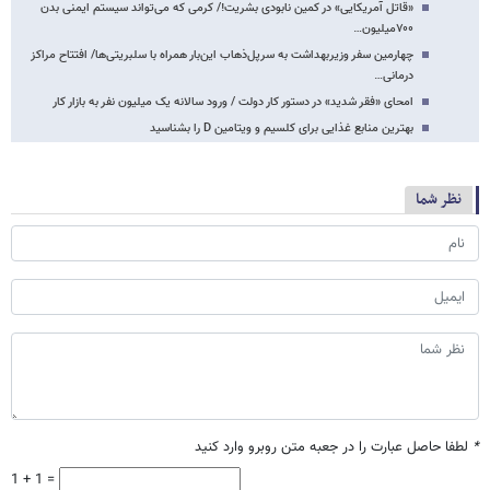
«قاتل آمریکایی» در کمین نابودی بشریت!/ کرمی که می‌تواند سیستم ایمنی بدن
۷۰۰میلیون…
چهارمین سفر وزیربهداشت به سرپل‌ذهاب این‌بار همراه با سلبریتی‌ها/ افتتاح مراکز
درمانی…
امحای «فقر شدید» در دستور کار دولت / ورود سالانه یک میلیون نفر به بازار کار
بهترین منابع غذایی برای کلسیم و ویتامین D را بشناسید
نظر شما
*
لطفا حاصل عبارت را در جعبه متن روبرو وارد کنید
1 + 1 =