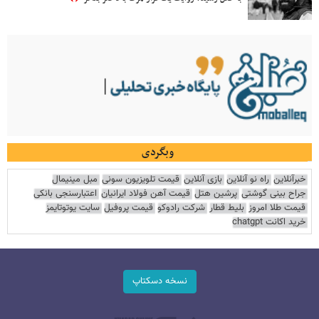
وبگردی
خبرآنلاین
راه نو آنلاین
بازی آنلاین
قیمت تلویزیون سونی
مبل مینیمال
جراح بینی گوشتی
پرشین هتل
قیمت آهن فولاد ایرانیان
اعتبارسنجی بانکی
قیمت طلا امروز
بلیط قطار
شرکت رادوکو
قیمت پروفیل
سایت یوتوتایمز
خرید اکانت chatgpt
نسخه دسکتاپ