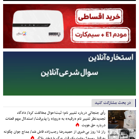
در بحث مشارکت کنید
رأی جنجالی درباره تغییر نام؛ ثبت‌احوال مخالفت کرد/ دادگاه
تجدیدنظر تغییر نام «رقیه» به «رویا» را پذیرفت/ استدلال مهم قضات
درباره حق هویت
راز ۱۵ روز بی‌خبری از حمیدرضا رجب‌زاده فاش شد/ مداح جوان چگونه
به قتل رسید؟ روایت یک قرار مرگ با دختر بلاگر