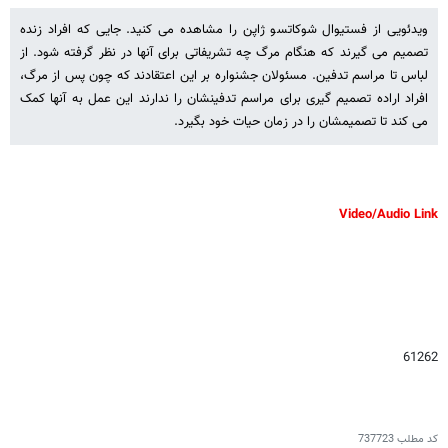
ویدئویی از فستیوال شوکاتسو ژاپن را مشاهده می کنید. جایی که افراد زنده
تصمیم می گیرند که هنگام مرگ چه تشریفاتی برای آنها در نظر گرفته شود. از
لباس تا مراسم تدفین. مسئولان جشنواره بر این اعتقادند که چون پس از مرگ،
افراد اراده تصمیم گیری برای مراسم تدفینشان را ندارند این عمل به آنها کمک
می کند تا تصمیمشان را در زمان حیات خود بگیرد.
Video/Audio Link
61262
کد مطلب
737723