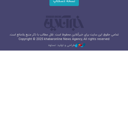
نسخه دسکتاپ
تمامی حقوق این سایت برای خبرآنلاین محفوظ است. نقل مطالب با ذکر منبع بلامانع است.
Copyright © 2025 khabaronline News Agancy, All rights reserved
طراحی و تولید: نستوه