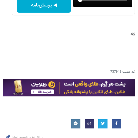
◀ پرسش‌نامه
46
کد مطلب
737949