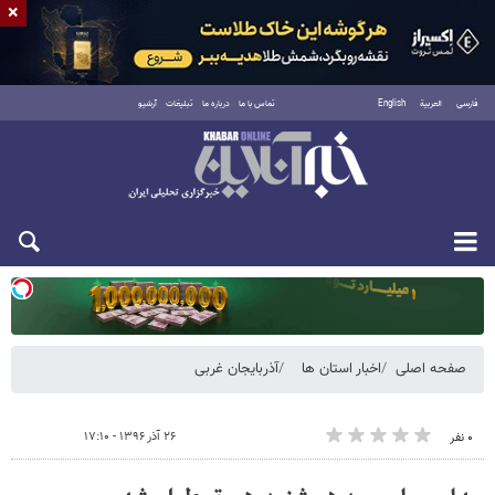
×
فارسی
العربية
English
تماس با ما
درباره ما
تبلیغات
آرشیو
یکشنبه ۱۸ مرداد ۱۴۰۵
صفحه اصلی
اخبار استان ها
آذربایجان غربی
۲۶ آذر ۱۳۹۶ - ۱۷:۱۰
۰ نفر