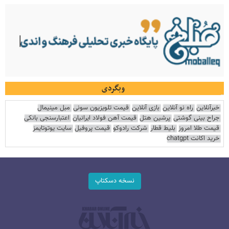
وبگردی
خبرآنلاین
راه نو آنلاین
بازی آنلاین
قیمت تلویزیون سونی
مبل مینیمال
جراح بینی گوشتی
پرشین هتل
قیمت آهن فولاد ایرانیان
اعتبارسنجی بانکی
قیمت طلا امروز
بلیط قطار
شرکت رادوکو
قیمت پروفیل
سایت یوتوتایمز
خرید اکانت chatgpt
نسخه دسکتاپ