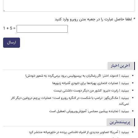
*
لطفا حاصل عبارت را در جعبه متن روبرو وارد کنید
1 + 5 =
ارسال
آخرین اخبار
ببینید | ادموند اختر: اگر رضائیان به پرسپولیس برود برمی‌گردد به شعور خودش!
ببینید | عملیات انتحاری پهپادها برای نابودی آشیانه زنبورها
ببینید | رابرت دنیرو: کشور من دیگر دوست داشتنی نیست
ببینید | مک‌گریگور: ترامپ با شکست در کنگره روبرو است؛ عملیات پرچم دروغین دیگر کار
نمی‌کند
ببینید | نماینده پیشین مجلس: آموزش‌وپرورش تعطیل است
پربیننده‌ترین
ببینید | آمریکا تصاویر جدیدی از اشیاء ناشناس پرنده در خاورمیانه منتشر کرد