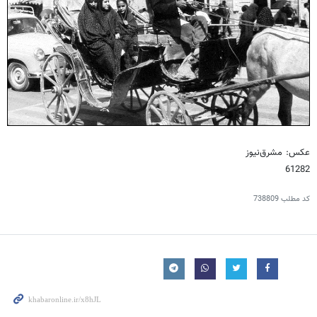
عکس: مشرق‌نیوز
61282
کد مطلب
738809