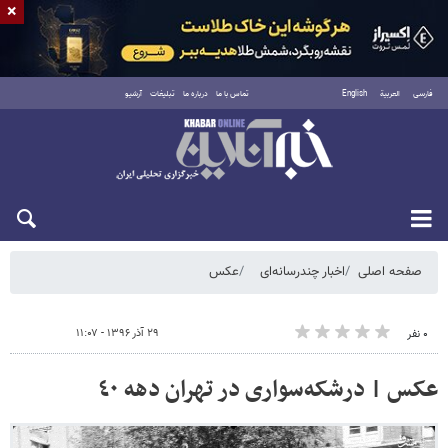
×
فارسی
العربية
English
تماس با ما
درباره ما
تبلیغات
آرشیو
جمعه ۱۶ مرداد ۱۴۰۵
صفحه اصلی
اخبار چندرسانه‌ای
عکس
۲۹ آذر ۱۳۹۶ - ۱۱:۰۷
۰ نفر
عکس | درشکه‌سواری در تهران دهه ٤٠