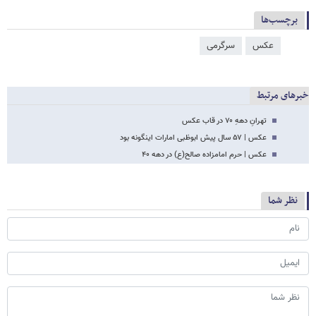
برچسب‌ها
عکس
سرگرمی
خبرهای مرتبط
تهرانِ دههِ ۷۰ در قاب عکس
عکس | ۵۷ سال پیش ابوظبی امارات اینگونه بود
عکس | حرم امامزاده صالح(ع) در دهه ۴۰
نظر شما