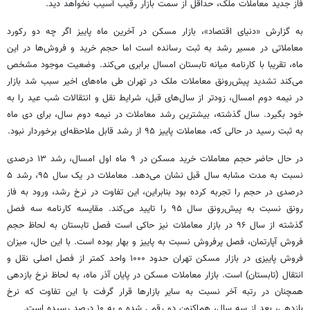
فاز جدید معاملات ملک، حداقل از سمت بازار رقیب آسیب نخواهد دید.
به گزارش «دنیای اقتصاد»، بازار مسکن در آخرین ماه پاییز اگر چه دو رکورد
معاملاتی در مسیر رشد به ثبت رسانده است اما حجم خرید و فروش‌ها در این
ماه، تقریبا با کارنامه میانه تابستان امسال برابری می‌کند. وضعیت موجود مشخص
می‌کند تشدید پیش‌رونق معاملات ملک در تهران طی ماه‌های اخیر سبب شد بازار
در نیمه دوم امسال، زودتر از سال‌های قبل، شرایط نقل و انتقالات شب عید را به
خود بگیرد. سال گذشته، بیشترین رشد معاملات در نیمه دوم سال، برای دی ماه
به ثبت رسید در حالی که، معاملات پاییز ۹۵ از رشد قابل ملاحظه‌ای برخوردار نبود.
در حال حاضر حجم معاملات خرید مسکن در ۹ ماه اول امسال،‌ رشد ۱۳ درصدی
نسبت به مدت مشابه سال قبل نشان می‌دهد. معاملات در یک سال ۹۵، رشد ۵
درصدی در حجم را تجربه کرده بود بنابراین، این تفاوت در نرخ رشد، ورود به فاز
رونق نسبت به پیش‌رونق سال ۹۵ را تایید می‌کند. مقایسه کارنامه سه فصل
گذشته از سال ۹۶ در بازار معاملات نیز حاکی است فصل تابستان به لحاظ حجم
فروش آپارتمان، فصل پرفروش نسبت به پاییز و بهار بوده است. با این حال، میزان
فروش پاییزی در بازار مسکن تهران حدود ۱۰۰۰ واحد کمتر از فصل اصلی نقل و
انتقال (تابستان) است. بازار معاملات مسکن در پایان آذر ماه، به لحاظ نرخ بازدهی
همچنان در رتبه آخر نسبت به سایر بازارها قرار گرفت با این تفاوت که نرخ
بازدهی،‌ بعد از سه سال، هم‌اکنون‌ دو رقمی شده و به ۱۰ درصد رسیده است.