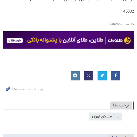
45302
کد مطلب
740255
برچسب‌ها
بازار مسکن تهران