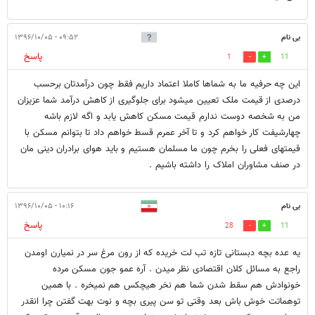
بی نام
۰۹:۵۲ - ۱۳۹۶/۱۰/۰۵
پاسخ
1
11
این چه حرفیه ما به شماها کاملا اعتماد داریم فقط چون درآمدتان برحسب
درصدی از قیمت ملک تعیین میشود برای جلوگیری از کاهش درآمد شما عزیزان
من به شخصه دوست ندارم قیمت مسکن کاهش یابد و اگه لازم باشه
چهارشیفت کار خواهم کرد و تا آخر عمرم قسط خواهم داد تا بتوانم مسکن با
قیمتهای فعلی را بخرم چون ما مسلمان هستیم و باید هوای برادران دینی مان
در صنف مشاوران املاک را داشته باشیم .
بی نام
۱۰:۱۶ - ۱۳۹۶/۱۰/۰۵
پاسخ
28
11
یه عده بچه دبستانی تازه تب لت خریده که از رون مرغ سر در نمیارن اومدن
راجع به مسائل کلان اقتصادی نظر میدن . آره عمو جون مسکن مرده
خونوادش هم سقط شدن شما هم نخر هیچکس هم نمیخره . با همین
توهماتت خوش باش بعد وقتی تو سن پیری بچه و نوت بهت گفتن چرا انقدر