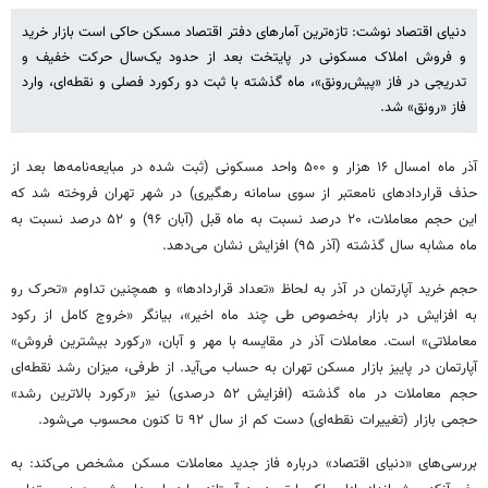
دنیای اقتصاد نوشت: تازه‌ترین آمارهای دفتر اقتصاد مسکن حاکی است بازار خرید
و فروش املاک مسکونی در پایتخت بعد از حدود یک‌سال حرکت خفیف و
تدریجی در فاز «پیش‌رونق»، ماه گذشته با ثبت دو رکورد فصلی و نقطه‌ای، وارد
فاز «رونق» شد.
آذر ماه امسال ۱۶ هزار و ۵۰۰ واحد مسکونی (ثبت شده در مبایعه‌نامه‌ها بعد از
حذف قراردادهای نامعتبر از سوی سامانه رهگیری) در شهر تهران فروخته شد که
این حجم معاملات،‌ ۲۰ درصد نسبت به ماه قبل (آبان ۹۶) و ۵۲ درصد نسبت به
ماه مشابه سال گذشته (آذر ۹۵) افزایش نشان می‌دهد.
حجم خرید آپارتمان در آذر به لحاظ «تعداد قراردادها» و همچنین تداوم «تحرک رو
به افزایش در بازار به‌خصوص طی چند ماه اخیر»، بیانگر «خروج کامل از رکود
معاملاتی» است. معاملات آذر در مقایسه با مهر و آبان، «رکورد بیشترین فروش»
آپارتمان در پاییز بازار مسکن تهران به حساب می‌آید. از طرفی، میزان رشد نقطه‌ای
حجم معاملات در ماه گذشته (افزایش ۵۲ درصدی) نیز «رکورد بالاترین رشد»
حجمی بازار (تغییرات نقطه‌ای) دست کم از سال ۹۲ تا کنون محسوب می‌شود.
بررسی‌های «دنیای اقتصاد» درباره فاز جدید معاملات مسکن مشخص می‌کند: به