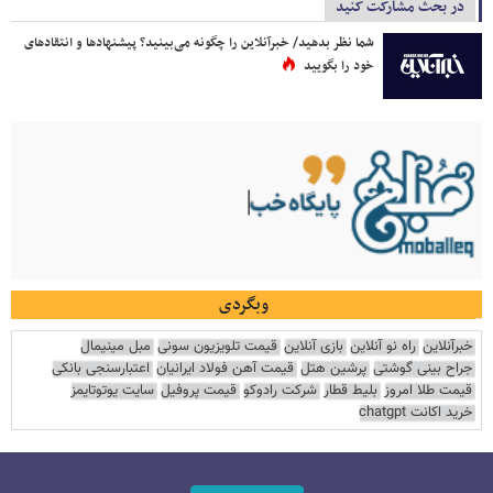
در بحث مشارکت کنید
شما نظر بدهید/ خبرآنلاین را چگونه می‌بینید؟ پیشنهادها و انتقادهای
خود را بگویید
وبگردی
خبرآنلاین
راه نو آنلاین
بازی آنلاین
قیمت تلویزیون سونی
مبل مینیمال
جراح بینی گوشتی
پرشین هتل
قیمت آهن فولاد ایرانیان
اعتبارسنجی بانکی
قیمت طلا امروز
بلیط قطار
شرکت رادوکو
قیمت پروفیل
سایت یوتوتایمز
خرید اکانت chatgpt