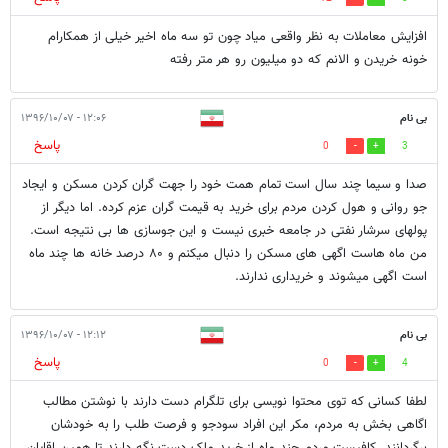
افزایش معاملات به نظر واقعی میاد چون تو سه ماه اخیر خیلی از همکارام
خونه خریدن و الانم که دو میلیون رو هر متر رفته
بی نام
۱۲:۰۶ - ۱۳۹۶/۱۰/۰۷
پاسخ
0
3
صدا و سیما چند سال است تمام همت خود را جهت گران کردن مسکن و ایجاد
جو روانی و هول کردن مردم برای خرید به قیمت گران عزم کرده. اما دیگر از
پولهای سرشار نفتی در جامعه خبری نیست و این جوسازی ها بی نتیجه است.
من ماه هاست اگهی های مسکن را دنبال میکنم و ۸۰ درصد خانه ها چند ماه
است اگهی میشوند و خریداری ندارند.
بی نام
۱۲:۱۲ - ۱۳۹۶/۱۰/۰۷
پاسخ
0
4
لطفا کسانی که توی محتوا نویسی برای تلگرام دست دارند با نوشتن مطالب
اگاهی بخش به مردم، مکر این افراد سودجو و فرصت طلب را به خودشان
برگردانند. کافیست مردم چند ماه از خرید ملک دست نگه دارند تا همین اقایان