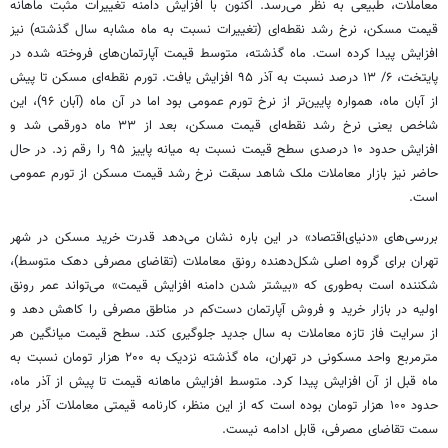
معاملات، طبیعی به نظر می‌رسد. اکنون با افزایش دامنه تغییرات مثبت ماهانه
قیمت مسکن، نرخ رشد نقطه‌ای (تغییرات نسبت به ماه مشابه سال گذشته) نیز
افزایش پیدا کرده است. ماه گذشته، متوسط قیمت آپارتمان‌های فروخته شده در
پایتخت، ۶/ ۱۳ درصد نسبت به آذر ۹۵ افزایش یافت. تورم نقطه‌ای مسکن تا پیش
از آبان ماه، همواره پایین‌تر از نرخ تورم عمومی بود اما در آن ماه (آبان ۹۶)، این
شاخص یعنی نرخ رشد نقطه‌ای قیمت مسکن، بعد از ۳۳ ماه دورقمی شد و
افزایش حدود ۱۰ درصدی سطح قیمت نسبت به میانه پاییز ۹۵ را رقم زد. در حال
حاضر نیز بازار معاملات ملک شاهد سبقت نرخ رشد قیمت مسکن از تورم عمومی
است.
بررسی‌های «دنیای‌اقتصاد» در این باره نشان می‌دهد قدرت خرید مسکن در شهر
تهران برای گروه اصلی شکل‌دهنده رونق معاملات (تقاضای مصرفی دهک متوسط)،
شکننده است به‌طوری که «بیشتر شدن دامنه افزایش قیمت» می‌تواند عمر رونق
اولیه در بازار خرید و فروش آپارتمان دست‌کم در مناطق مصرفی را کاهش دهد و
از سرایت فاز تازه معاملات به سال جدید جلوگیری کند. سطح قیمت میانگین هر
مترمربع واحد مسکونی در تهران، ماه گذشته نزدیک به ۲۰۰ هزار تومان نسبت به
ماه قبل از آن افزایش پیدا کرد. متوسط افزایش ماهانه قیمت تا پیش از آذر ماه،
حدود ۱۰۰ هزار تومان بوده است که از این منظر، کارنامه قیمتی معاملات آذر برای
سمت تقاضای مصرفی،‌ قابل ادامه نیست.