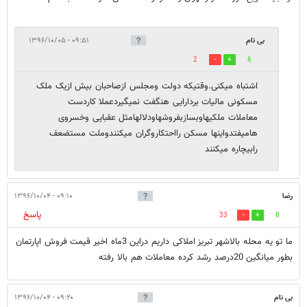
بی نام
۰۹:۵۱ - ۱۳۹۶/۱۰/۰۵
2
6
اشتباه میکنی.وقتیکه دولت ومجلس ازصاحبان بیش ازیک ملک
مسکونی مالیات بردارایی هنگفت نمیگیردعملا کاردست
معاملات ملکیهاوبسازبفروشهاودلالهامثل عقبایی وخسروی
هامیفتدواینها مسکن رااحتکاروگران میکنندوملت مستضعف
رابیچاره میکنند
رضا
۰۹:۱۰ - ۱۳۹۶/۱۰/۰۴
پاسخ
33
8
ما تو یه محله بالاشهر تبریز املاکی داریم دراین 3ماه اخیر قیمت فروش اپارتمان
بطور میانگین 20درصد رشد کرده معاملات هم بالا رفته
بی نام
۰۹:۲۰ - ۱۳۹۶/۱۰/۰۴