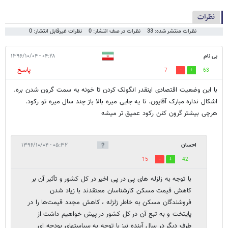
نظرات
نظرات منتشر شده: 33
نظرات در صف انتشار: 0
نظرات غیرقابل انتشار: 0
بی نام
۰۴:۲۸ - ۱۳۹۶/۱۰/۰۴
پاسخ
7
63
با این وضعیت اقتصادی اینقدر انگولک کردن تا خونه به سمت گرون شدن بره.
اشکال نداره مبارک آقایون. تا یه جایی میره بالا باز چند سال میره تو رکود.
هرچی بیشتر گرون کنن رکود عمیق تر میشه
احسان
۰۵:۳۲ - ۱۳۹۶/۱۰/۰۴
15
42
با توجه به زلزله های پی در پی اخیر در کل کشور و تأثیر آن بر
کاهش قیمت مسکن کارشناسان معتقدند با زیاد شدن
فروشندگان مسکن به خاطر زلزله ، کاهش مجدد قیمت‌ها را در
پایتخت و به تبع آن در کل کشور در پیش خواهیم داشت از
طرف دیگر در سال آینده نیز با توجه به سیاستهای بودجه ای