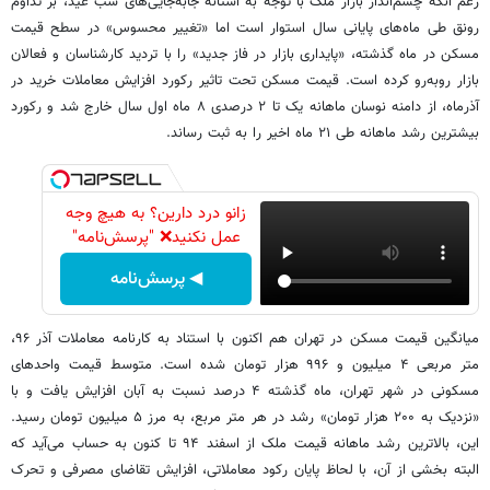
رغم آنکه چشم‌انداز بازار ملک با توجه به آستانه جابه‌جایی‌های شب عید، بر تداوم
رونق طی ماه‌های پایانی سال استوار است اما «تغییر محسوس» در سطح قیمت
مسکن در ماه گذشته، «پایداری بازار در فاز جدید» را با تردید کارشناسان و فعالان
بازار روبه‌رو کرده است. قیمت مسکن تحت تاثیر رکورد افزایش معاملات خرید در
آذرماه، از دامنه نوسان ماهانه یک تا ۲ درصدی ۸ ماه اول سال خارج شد و رکورد
بیشترین رشد ماهانه طی ۲۱ ماه اخیر را به ثبت رساند.
زانو درد دارین؟ به هیچ وجه
عمل نکنید❌ "پرسش‌نامه"
◀ پرسش‌نامه
میانگین قیمت مسکن در تهران هم اکنون با استناد به کارنامه معاملات آذر ۹۶،
متر مربعی ۴ میلیون و ۹۹۶ هزار تومان شده است. متوسط قیمت واحدهای
مسکونی در شهر تهران، ماه گذشته ۴ درصد نسبت به آبان افزایش یافت و با
«نزدیک به ۲۰۰ هزار تومان» رشد در هر متر مربع، به مرز ۵ میلیون تومان رسید.
این، بالاترین رشد ماهانه قیمت ملک از اسفند ۹۴ تا کنون به حساب می‌آید که
البته بخشی از آن، با لحاظ پایان رکود معاملاتی، افزایش تقاضای مصرفی و تحرک