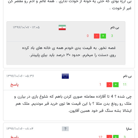
بی ارزه بودی که حتی یه خونه از خودت نداری . همه عالم و آدم رو مقصر کن
غیر از خودت .
بی نام
۱۲:۰۵ - ۱۳۹۶/۱۰/۰۷
0
3
غصه نخور. به قیمت بدی خودم همه ی خانه های باد کرده
روی دستت را میخرم. حدود ۳۰ درصد باید بیای پایینتر.
بی نام
۰۵:۳۶ - ۱۳۹۶/۱۰/۰۶
پاسخ
1
11
چی شده ؟ 4 تا آقازاده معامله صوری کردن باهم که شلوغ بازی در بیارن و
ملک رو رونغ بدن مثلا ؟ با این قیمت ها توی خرید قبر موندیم, ملک هم
ایشالا بشه سنگ قبر خود همین آقایون.
سارا
۰۸:۰۴ - ۱۳۹۶/۱۰/۰۶
پاسخ
12
3