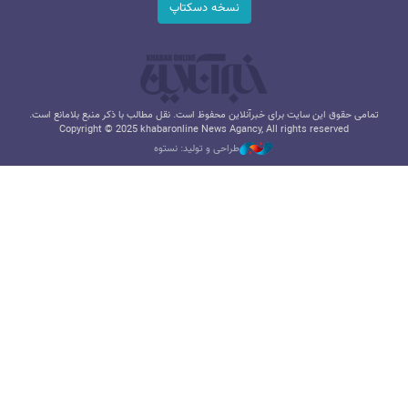
نسخه دسکتاپ
تمامی حقوق این سایت برای خبرآنلاین محفوظ است. نقل مطالب با ذکر منبع بلامانع است.
Copyright © 2025 khabaronline News Agancy, All rights reserved
طراحی و تولید: نستوه