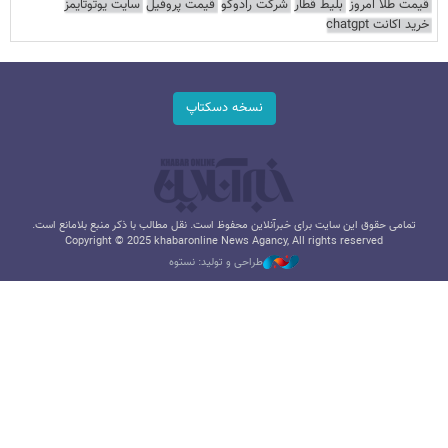
قیمت طلا امروز
بلیط قطار
شرکت رادوکو
قیمت پروفیل
سایت یوتوتایمز
خرید اکانت chatgpt
نسخه دسکتاپ
تمامی حقوق این سایت برای خبرآنلاین محفوظ است. نقل مطالب با ذکر منبع بلامانع است.
Copyright © 2025 khabaronline News Agancy, All rights reserved
طراحی و تولید: نستوه