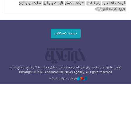
قیمت طلا امروز
بلیط قطار
شرکت رادوکو
قیمت پروفیل
سایت یوتوتایمز
خرید اکانت chatgpt
نسخه دسکتاپ
تمامی حقوق این سایت برای خبرآنلاین محفوظ است. نقل مطالب با ذکر منبع بلامانع است.
Copyright © 2025 khabaronline News Agancy, All rights reserved
طراحی و تولید: نستوه