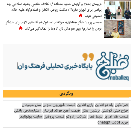
«پیمان مکه» و آرایش جدید منطقه / ائتلاف نظامی جدید اسلامی چه
پیامی برای تهران دارد؟ / مثلث ریاض، آنکارا و اسلام‌آباد علیه خلاء
امنیتی غرب
سوسن پرور: دیگر «عاشق» حرفه‌ام نیستم/ شو آف‌های لازم برای بازیگر
بودن را ندارم/ مِهر هم مثل نان آدم‌ها را نمک‌گیر می‌کند
وبگردی
خبرآنلاین
راه نو آنلاین
بازی آنلاین
قیمت تلویزیون سونی
مبل مینیمال
جراح بینی گوشتی
پرشین هتل
قیمت آهن فولاد ایرانیان
اعتبارسنجی بانکی
قیمت طلا امروز
بلیط قطار
شرکت رادوکو
قیمت پروفیل
سایت یوتوتایمز
خرید اکانت chatgpt