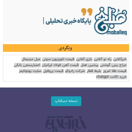
وبگردی
خبرآنلاین
راه نو آنلاین
بازی آنلاین
قیمت تلویزیون سونی
مبل مینیمال
جراح بینی گوشتی
پرشین هتل
قیمت آهن فولاد ایرانیان
اعتبارسنجی بانکی
قیمت طلا امروز
بلیط قطار
شرکت رادوکو
قیمت پروفیل
سایت یوتوتایمز
خرید اکانت chatgpt
نسخه دسکتاپ