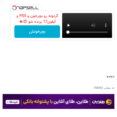
گردونه رو بچرخون و PS5 و
آیفون17 برنده شو 😍🔥
بچرخونش
۴۲۴۲
کد مطلب
758092