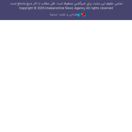
تمامی حقوق این سایت برای خبرآنلاین محفوظ است. نقل مطالب با ذکر منبع بلامانع است.
Copyright © 2025 khabaronline News Agancy, All rights reserved
طراحی و تولید: نستوه