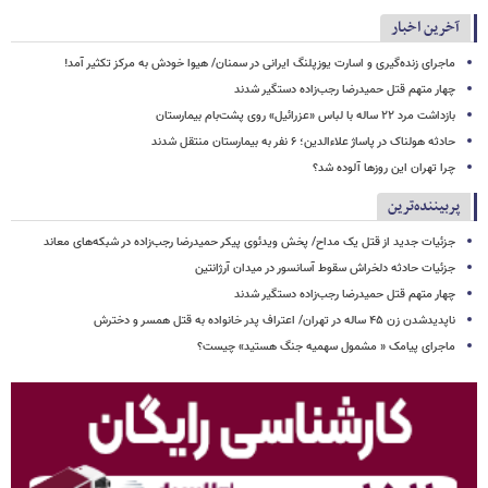
آخرین اخبار
ماجرای زنده‌گیری و اسارت یوزپلنگ ایرانی در سمنان/ هیوا خودش به مرکز تکثیر آمد!
چهار متهم قتل حمیدرضا رجب‌زاده دستگیر شدند
بازداشت مرد ۲۲ ساله با لباس «عزرائیل» روی پشت‌بام بیمارستان
حادثه هولناک در پاساژ علاءالدین؛ ۶ نفر به بیمارستان منتقل شدند
چرا تهران این روزها آلوده شد؟
پربیننده‌ترین
جزئیات جدید از قتل یک مداح/ پخش ویدئوی پیکر حمیدرضا رجب‌زاده در شبکه‌های معاند
جزئیات حادثه دلخراش سقوط آسانسور در میدان آرژانتین
چهار متهم قتل حمیدرضا رجب‌زاده دستگیر شدند
ناپدیدشدن زن ۴۵ ساله در تهران/ اعتراف پدر خانواده به قتل همسر و دخترش
ماجرای پیامک « مشمول سهمیه جنگ هستید» چیست؟