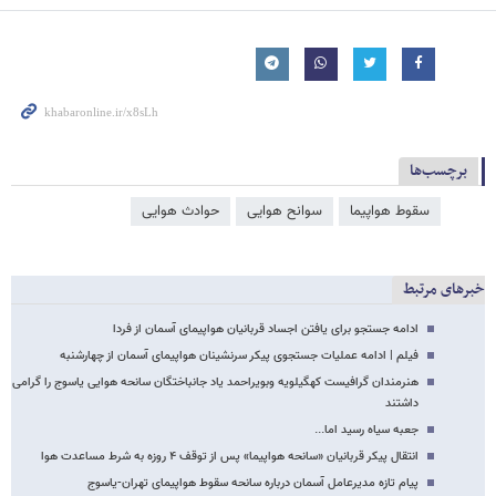
برچسب‌ها
سقوط هواپیما
سوانح هوایی
حوادث هوایی
خبرهای مرتبط
ادامه جستجو برای یافتن اجساد قربانیان هواپیمای آسمان از فردا
فیلم | ادامه عملیات جستجوی پیکر سرنشینان هواپیمای آسمان از چهارشنبه
هنرمندان گرافیست کهگیلویه وبویراحمد یاد جانباختگان سانحه هوایی یاسوج را گرامی
داشتند
جعبه سیاه رسید اما...
انتقال پیکر قربانیان «سانحه هواپیما» پس از توقف ۴ روزه به شرط مساعدت هوا
پیام تازه مدیرعامل آسمان درباره سانحه سقوط هواپیمای تهران-یاسوج