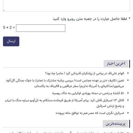
*
لطفا حاصل عبارت را در جعبه متن روبرو وارد کنید
5 + 2 =
ارسال
آخرین اخبار
الهام علی‌اف در پیامی از پزشکیان قدردانی کرد / ماجرا چه بود؟
تعین تکلیف خزر بر عهده مجلس است/ بررسی بیانیه مشترک با عمان/ با خوک‌ بجنگی گل‌آلود
می‌شوی/مذاکره‌ای با آمریکا نداریم/ سفر عراقچی و قالیباف به پاکستان
۵۱ کشته و زخمی در حمله پهپادی اوکراین به خاک روسیه
کانال ۱۳ اسرائیل فاش کرد: پیام آمریکا از طریق فرمانده سنتکام به تل‌آویو درباره جنگ با ایران
و پاسخ ارتش اسرائیل
اسرائیل نگران است که مصر هم به توافق مکه بپیوندد
پربیننده‌ترین