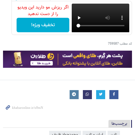
اگر ریزش مو دارید این ویدیو
را از دست ندهید
تخفیف ویژه!
کد مطلب
759587
برچسب‌ها
ژاپن
ایران و ژاپن
محمدجواد ظریف