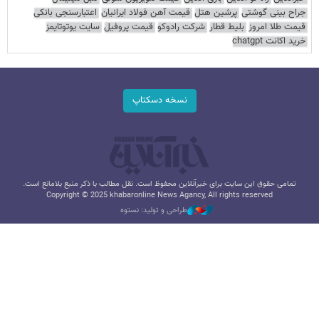
جراح بینی گوشتی
پرشین هتل
قیمت آهن فولاد ایرانیان
اعتبارسنجی بانکی
قیمت طلا امروز
بلیط قطار
شرکت رادوکو
قیمت پروفیل
سایت یوتوتایمز
خرید اکانت chatgpt
نسخه دسکتاپ
تمامی حقوق این سایت برای خبرآنلاین محفوظ است. نقل مطالب با ذکر منبع بلامانع است.
Copyright © 2025 khabaronline News Agancy, All rights reserved
طراحی و تولید: نستوه