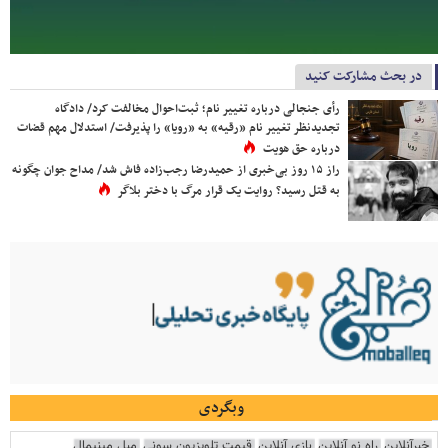
در بحث مشارکت کنید
رأی جنجالی درباره تغییر نام؛ ثبت‌احوال مخالفت کرد/ دادگاه
تجدیدنظر تغییر نام «رقیه» به «رویا» را پذیرفت/ استدلال مهم قضات
درباره حق هویت
راز ۱۵ روز بی‌خبری از حمیدرضا رجب‌زاده فاش شد/ مداح جوان چگونه
به قتل رسید؟ روایت یک قرار مرگ با دختر بلاگر
وبگردی
خبرآنلاین
راه نو آنلاین
بازی آنلاین
قیمت تلویزیون سونی
مبل مینیمال