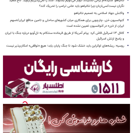
نتانیاهو: شنیده‌ام برخی نشنیدند دوبار می‌گویم بشنوند؛ سند را نمی‌پذیریم/راوید: کاخ سفید
نگران نیست/سی‌ان‌ان:چرا نتانیاهو باید علنی ترامپ را تحریک کند؟
واکنش جهاد اسلامی به تصمیم نتانیاهو
کنوانسیون خزر، چارچوبی برای همکاری میان کشورهای ساحلی و تامین منافع ایران/«سهم
ایران از خزر» در کنوانسیون تعیین نشده است
کانال ۱۳ اسرائیل فاش کرد: پیام آمریکا از طریق فرمانده سنتکام به تل‌آویو درباره جنگ با ایران
و پاسخ ارتش اسرائیل
روسیه: ریشه‌های اوکراین باید خشک شود تا جنگ پایان یابد؛ هیچ «توقفی» امکان‌پذیر نیست