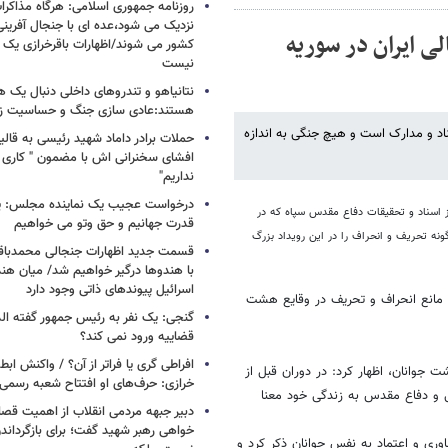
روزنامه جمهوری اسلامی: هرگاه مذاکرا
نزدیک می شود،عده ای با جنجال آفرینی
 ایران در سوریه
کشور می شوند/اظهارات باقرخرازی یک ا
نیست
نتانیاهو و تندروهای داخلی دنبال یک
هستند:عادی سازی جنگ و حساسیت زدا
 و مدارک است و هیچ جنگی به اندازه
حملات برادر داماد شهید رئیسی به قالیب
افشای سخنرانی اش با مضمون " کاری 
نداریم"
درخواست عجیب یک نماینده مجلس: یک
اسناد و تحقیقات دفاع مقدس سپاه که در
قدرت جهانیم و حق وتو می خواهیم
نه تحریف و انحراف را در این رویداد بزرگ
قسمت جدید اظهارات جنجالی محمدباقر 
با هندوها درگیر خواهیم شد/ میان هند
اسرائیل پیوندهای ذاتی وجود دارد
، مانع انحراف و تحریف در وقایع هشت
گنجی: یک نفر به رئیس جمهور گفته ال
قضاییه ورود نمی کند؟
افراطی گری یا فراتر از آن؟ / واکنش اب
جوانان، اظهار کرد: در دوران قبل از
خرازی: حرف‌های او افتتاح شعبه رسم
می و دفاع مقدس به زندگی خود معنا
دبیر جبهه مردمی انقلاب از اهمیت ق
خواهی رهبر شهید گفت؛ برای بازگردان
ی و اعتماد به نفس جوانان ذکر کرد و