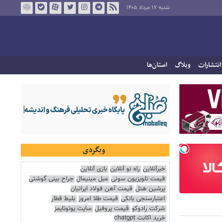
شنبه ۱۷ مرداد ۱۴۰۵
انتشارات
وبلاگ
استان‌ها
وبگردی
خبرآنلاین
راه نو آنلاین
بازی آنلاین
قیمت تلویزیون سونی
مبل مینیمال
جراح بینی گوشتی
پرشین هتل
قیمت آهن فولاد ایرانیان
اعتبارسنجی بانکی
قیمت طلا امروز
بلیط قطار
شرکت رادوکو
قیمت پروفیل
سایت یوتوتایمز
خرید اکانت chatgpt