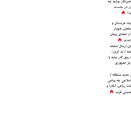
برنگار بودید چه
ور در نشست
د؟
یه، عربستان و
لمان، شهباز
ز امضای پیمان
ندند
ان ارسال اسلحه
شد / تد کروز:
روی کار بیاید یا
جز جمهوری
 جدید منطقه /
اسلامی چه پیامی
لث ریاض، آنکارا و
 امنیتی غرب