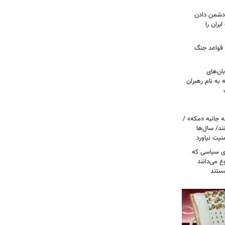
ه دشمن دادن
یران را
 قواعد جنگ
بان‌های
به نام رهبران
 جانبه «مکه» /
ند/ سال‌ها
نیت نیاورد
ای سیاسی که
ع می‌دانند
ستند