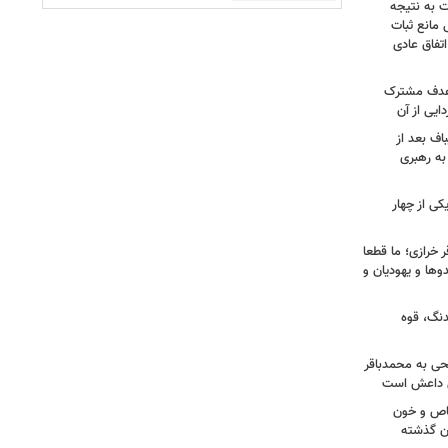
ت به نتیجه
 مانع ثبات
تفاق عادی
 هدف مشترک
یی از آن
اف بعد از
به رهبری
ی از چهار
خرازی؛ ما قطعا
وها و یهودیان و
دنگ، قوه
طحی به محمدباقر
ی داعش است
صاص و خون
دن گذشته