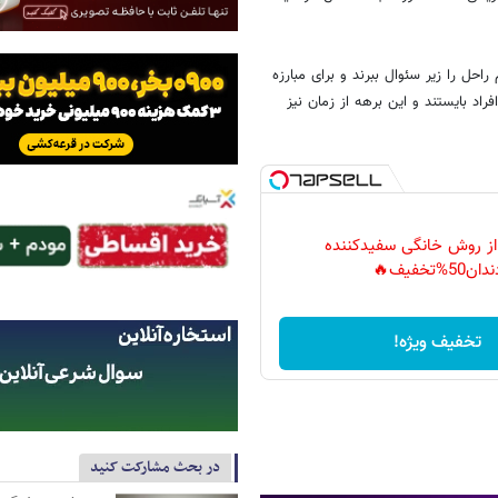
حل را زیر سئوال ببرند و برای مبارزه
راد بایستند و این برهه از زمان نیز
 از روش خانگی سفیدکننده
دان50%تخفیف🔥
تخفیف ویژه!
در بحث مشارکت کنید