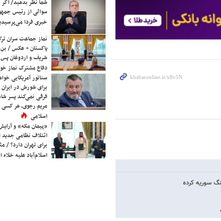
شما نظر بدهید/ اگر خ
سوالی از رئیس جمه
خبری فردا می‌پرسیدی
نماز جماعت سران ترک
پاکستان + عکس / بن‌س
شریف و اردوغان پس ا
دفاع مشترک نماز خوا
سناتور آمریکایی خواه
برای شورش در ایران 
فرقی نمی‌کند پسر شاه 
مریم رجوی، هر کسی 
اسلامی
«پیمان مکه» و آرایش
ائتلاف نظامی جدید 
برای تهران دارد؟ / مث
اسلام‌آباد علیه خلاء