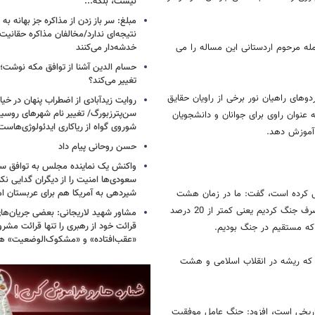
نیست، بلکه...
مبلغ: سر باز زدن از مذاکره‌ جز بهانه ب
نتیجه‌ای ندارد/مخالفان مذاکره حقانیت ا
مله مرحوم اردستانی این مساله را می
خدشه‌دار می‌کنند
حسام الدین آشنا از توافق مکه نوشت؛
تغییر می‌کند؟
ای راهیان نور برخی از راویان حقایق
روایت زیدآبادی از اضطراب پنهان در خیا
سن‌پترزبورگ/ تغییر نام شهرهای روسیه 
 عنوان راوی برای جوانان و دانشجویان
شوروی گواه از ریاکاری ایدئولوژی‌هاست
 آموزش دهد.
حسن روحانی پیام داد
واکنش یک نماینده مجلس به توافق سه
سعودی‌ها امنیت را از دیگران گدایی نکن
شیردهی به آمریکا هم برای عربستان ام
الی کرده است، گفت: ما در زمان هشت
سال دفاع مقدس حدود 22 میلیارد دلار از بودجه 120 میلیارد ارزی کشور را صرف جنگ کردیم یعنی کمتر از 20 درصد
مشاور شهید لاریجانی: بعضی جریان‌ه
قرائت خود از رهبری را تنها قرائت مشرو
«عقب‌افتاده» و «مشکوک‌الوضعیت» ه
 که ریشه در انقلاب اسلامی و هشت
اریخی است، افزود: جنگ عامل موفقیت