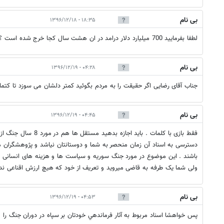
بی نام
۱۸:۳۵ - ۱۳۹۶/۱۲/۱۸
لطفا بفرمایید 700 میلیارد دلار درامد در ان هشت سال کجا خرج شده است ؟
بی نام
۰۴:۲۸ - ۱۳۹۶/۱۲/۱۹
جناب آقای رضایی اگر حقیقت را به مردم بگوئید کمتر دلشان می سوزد تا کتمان
بی نام
۰۴:۴۵ - ۱۳۹۶/۱۲/۱۹
فقط بازی با کلمات . باید ا
دسترسی به اسناد آن زمان منحصر به شما و دوستانتان نیاشد و پژوهشگران
باشند . این موضوع در مورد جنگ سوریه و سیاست ها و هزینه های انسانی و
ولی شما یک طرفه به قاضی میروید و تعریف از خود که هیچ ارزش اقناعی ندا
بی نام
۰۴:۵۳ - ۱۳۹۶/۱۲/۱۹
پس خواهشا اسناد مربوط به آثار فرماندهي خودتان بر سپاه در دوران جنگ را م