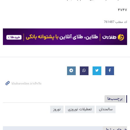
۴۷۴۷
کد مطلب
761487
برچسب‌ها
سالمندان
تعطیلات نوروزی
نوروز
خبرهای مرتبط