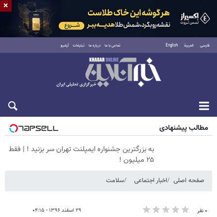
×
فارسی
العربية
English
تماس با ما
درباره ما
تبلیغات
آرشیو
جمعه ۱۶ مرداد ۱۴۰۵
مطالب پیشنهادی
به بزرگترین جشنواره ایمپلنت تهران سر بزنید ! | فقط
۲۵ میلیون !
صفحه اصلی
اخبار اجتماعی
سلامت
۲۹ اسفند ۱۳۹۶ - ۰۴:۱۵
۰ نفر