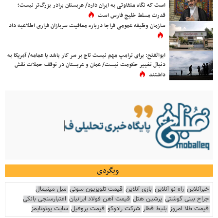
است که نگاه متفاوتی به ایران دارد/ عربستان برادر بزرگ‌تر نیست؛
قدرت مسلط خلیج فارس است
سازمان وظیفه عمومی فراجا درباره معافیت سربازان فراری اطلاعیه داد
ابوالفتح: برای ترامپ مهم نیست تاج بر سر کار باشد یا عمامه/ آمریکا به
دنبال تغییر حکومت نیست/ عمان و عربستان در توقف حملات نقش
داشتند
وبگردی
خبرآنلاین
راه نو آنلاین
بازی آنلاین
قیمت تلویزیون سونی
مبل مینیمال
جراح بینی گوشتی
پرشین هتل
قیمت آهن فولاد ایرانیان
اعتبارسنجی بانکی
قیمت طلا امروز
بلیط قطار
شرکت رادوکو
قیمت پروفیل
سایت یوتوتایمز